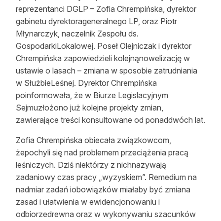
reprezentanci DGLP – Zofia Chrempińska, dyrektor
gabinetu dyrektorageneralnego LP, oraz Piotr
Młynarczyk, naczelnik Zespołu ds.
GospodarkiLokalowej. Poseł Olejniczak i dyrektor
Chrempińska zapowiedzieli kolejnąnowelizację w
ustawie o lasach – zmiana w sposobie zatrudniania
w SłużbieLeśnej. Dyrektor Chrempińska
poinformowała, że w Biurze Legislacyjnym
Sejmuzłożono już kolejne projekty zmian,
zawierające treści konsultowane od ponaddwóch lat.
Zofia Chrempińska obiecała związkowcom,
żepochyli się nad problemem przeciążenia pracą
leśniczych. Dziś niektórzy z nichnazywają
zadaniowy czas pracy „wyzyskiem”. Remedium na
nadmiar zadań iobowiązków miałaby być zmiana
zasad i ułatwienia w ewidencjonowaniu i
odbiorzedrewna oraz w wykonywaniu szacunków