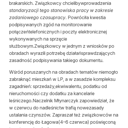
brakarskich. Związkowcy chcielibywprowadzenia
standaryzacji tego stanowiska pracy w zakresie
zadaniowego czasupracy
. Powróciła kwestia
podpisywanych zgód na monitorowanie
połączeńtelefonicznych i poczty elektronicznej
wykonywanych na sprzęcie
służbowym.Związkowcy w jednym z wniosków po
obradach wyrazili potrzebę działańsprawdzających
zasadność podpisywania takiego dokumentu.
Wśród poruszanych na obradach tematów niemogło
zabraknąć mieszkań w LP, a w zasadzie kompleksu
zagadnień: sprzedaży,ekwiwalentu, podatku od
nieruchomości czy dodatku za kancelarie
leśniczego.Naczelnik Młynarczyk zapowiedział, że
w czerwcu do nadleśnictw trafią nowezasady
ustalania czynszów. Zapraszał też związkowców na
konferencję do Łagowa(4–6 czerwca) poświęconą