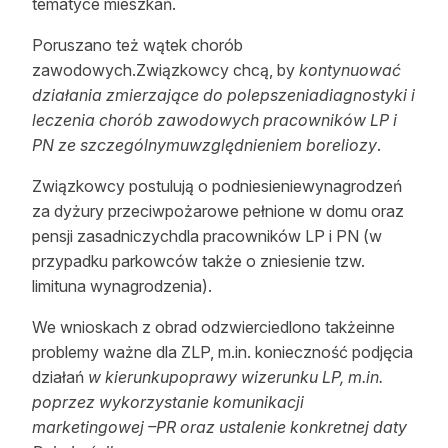
tematyce mieszkań.
Poruszano też wątek chorób
zawodowych.Związkowcy chcą, by
kontynuować
działania zmierzające do polepszeniadiagnostyki i
leczenia chorób zawodowych pracowników LP i
PN ze szczególnymuwzględnieniem boreliozy
.
Związkowcy postulują o podniesieniewynagrodzeń
za dyżury przeciwpożarowe pełnione w domu oraz
pensji zasadniczychdla pracowników LP i PN (w
przypadku parkowców także o zniesienie tzw.
limituna wynagrodzenia).
We wnioskach z obrad odzwierciedlono takżeinne
problemy ważne dla ZLP, m.in. konieczność podjęcia
działań
w kierunkupoprawy wizerunku LP, m.in.
poprzez wykorzystanie komunikacji
marketingowej –PR oraz ustalenie konkretnej daty