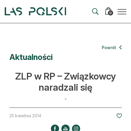
Przejdź
Przejdź
do
do
0
nawigacji
treści
Aktualności
Powrót
Aktualności
Artykuły
Hodowla lasu
ZLP w RP – Związkowcy
Ochrona lasu
naradzali się
Nowe technologie
-
Prawo
25 kwietnia 2014
Kultura i historia