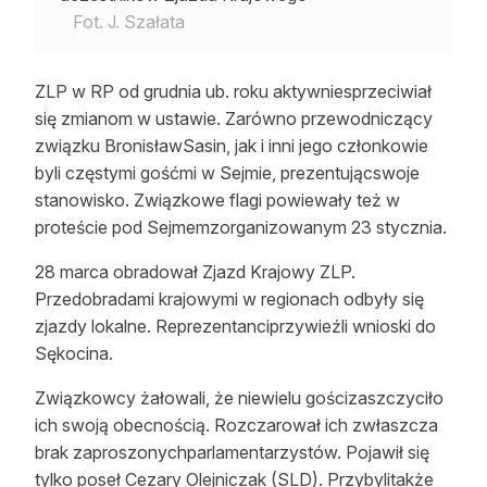
Fot. J. Szałata
ZLP w RP od grudnia ub. roku aktywniesprzeciwiał
się zmianom w ustawie. Zarówno przewodniczący
związku BronisławSasin, jak i inni jego członkowie
byli częstymi gośćmi w Sejmie, prezentującswoje
stanowisko. Związkowe flagi powiewały też w
proteście pod Sejmemzorganizowanym 23 stycznia.
28 marca obradował Zjazd Krajowy ZLP.
Przedobradami krajowymi w regionach odbyły się
zjazdy lokalne. Reprezentanciprzywieźli wnioski do
Sękocina.
Związkowcy żałowali, że niewielu gościzaszczyciło
ich swoją obecnością. Rozczarował ich zwłaszcza
brak zaproszonychparlamentarzystów. Pojawił się
tylko poseł Cezary Olejniczak (SLD). Przybylitakże