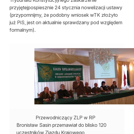
Trybunału Konstytucyjnego zaskarżenie
Reklama
przyjętejpospiesznie 24 stycznia nowelizacji ustawy
(przypomnijmy, że podobny wniosek wTK złożyło
Zostań autorem
już PiS, jest on aktualnie sprawdzany pod względem
formalnym).
Archiwum
Kontakt
Przewodniczący ZLP w RP
Bronisław Sasin przemawiał do blisko 120
uczestników Zjazdu Krajowego