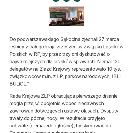
Strefa eksperta
Auto do lasu
Dla drwala
Do podwarszawskiego Sękocina zjechali 27 marca
Leśnik na zakupach
leśnicy z całego kraju zrzeszeni w Związku Leśników
Polskich w RP, by przez trzy dni dyskutować o
Z zagranicy
najważniejszych dla leśników sprawach. Niemal 120
delegatów na Zjazd Krajowy reprezentowało 10 tys.
Edukacja
związkowców m.in. z LP, parków narodowych, IBL i
Lasy prywatne
BULiGL.”
Rada Krajowa ZLP obradująca pierwszego dnianie
O nas
mogła przejść obojętnie wobec niedawnych
zawirowań dotyczących ustawy olasach. Dysputy
100 lat „Lasu Polskiego”
trwały do późnej nocy. W rezultacie przyjęto
uchwałę (niemaljednogłośnie), by skierować do
Prenumerata