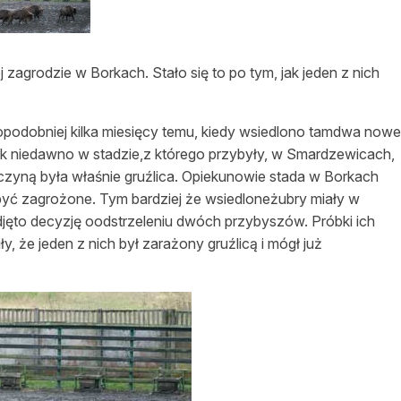
asy prywatne
agrodzie w Borkach. Stało się to po tym, jak jeden z nich
opodobniej kilka miesięcy temu, kiedy wsiedlono tamdwa nowe
ak niedawno w stadzie,z którego przybyły, w Smardzewicach,
yczyną była właśnie gruźlica. Opiekunowie stada w Borkach
 być zagrożone. Tym bardziej że wsiedloneżubry miały w
ęto decyzję oodstrzeleniu dwóch przybyszów. Próbki ich
y, że jeden z nich był zarażony gruźlicą i mógł już