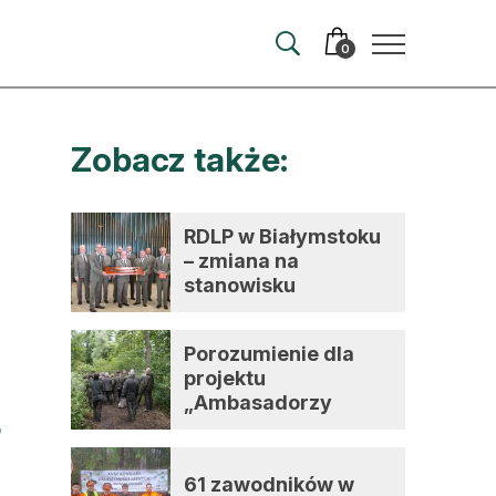
0
Zobacz także:
merata
ma
RDLP w Białymstoku
– zmiana na
 autorem
stanowisku
dyrektora
wum
Porozumienie dla
t
projektu
„Ambasadorzy
zmian”
61 zawodników w