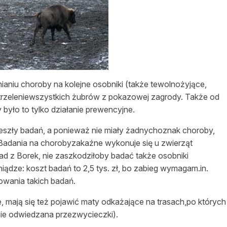
niu choroby na kolejne osobniki (także tewolnożyjące,
strzeleniewszystkich żubrów z pokazowej zagrody. Także od
y było to tylko działanie prewencyjne.
zeszły badań, a ponieważ nie miały żadnychoznak choroby,
Badania na chorobyzakaźne wykonuje się u zwierząt
ad z Borek, nie zaszkodziłoby badać także osobniki
niądze: koszt badań to 2,5 tys. zł, bo zabieg wymagam.in.
owania takich badań.
 mają się też pojawić maty odkażające na trasach,po których
nie odwiedzana przezwycieczki).