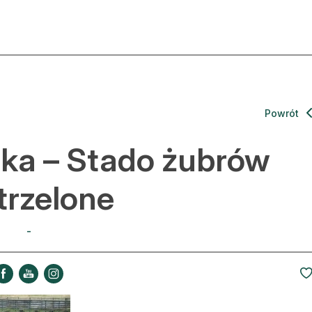
ktualności
O nas
rtykuły
Prenu
Powrót
trefa eksperta
Rekla
ka – Stado żubrów
uto do lasu
Zostań
trzelone
la drwala
Archi
-
eśnik na zakupach
Kontak
 zagranicy
dukacja