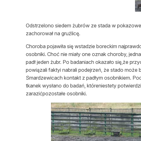
L
Odstrzelono siedem żubrów ze stada w pokazowej z
zachorował na gruźlicę.
Choroba pojawiła się wstadzie boreckim najprawd
osobniki. Choć nie miały one oznak choroby, jedn
padł jeden żubr. Po badaniach okazało się,że prz
powiązali faktyi nabrali podejrzeń, że stado może
Smardzewicach kontakt z padłym osobnikiem. Podj
tkanek wysłano do badań, któreniestety potwierdził
zarazićpozostałe osobniki.