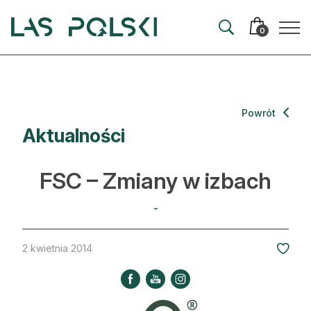
Przejdź
Przejdź
do
do
0
nawigacji
treści
Aktualności
Powrót
Aktualności
Artykuły
Hodowla lasu
FSC – Zmiany w izbach
Ochrona lasu
-
Nowe technologie
2 kwietnia 2014
Prawo
Kultura i historia