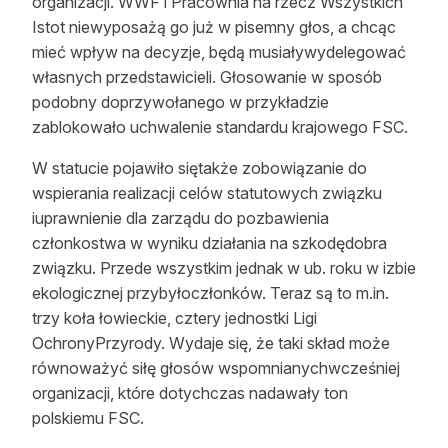
organizacji. WWF i Pracownia na rzecz Wszystkich
Istot niewyposażą go już w pisemny głos, a chcąc
mieć wpływ na decyzje, będą musiaływydelegować
własnych przedstawicieli. Głosowanie w sposób
podobny doprzywołanego w przykładzie
zablokowało uchwalenie standardu krajowego FSC.
W statucie pojawiło siętakże zobowiązanie do
wspierania realizacji celów statutowych związku
iuprawnienie dla zarządu do pozbawienia
członkostwa w wyniku działania na szkodędobra
związku. Przede wszystkim jednak w ub. roku w izbie
ekologicznej przybyłoczłonków. Teraz są to m.in.
trzy koła łowieckie, cztery jednostki Ligi
OchronyPrzyrody. Wydaje się, że taki skład może
równoważyć siłę głosów wspomnianychwcześniej
organizacji, które dotychczas nadawały ton
polskiemu FSC.