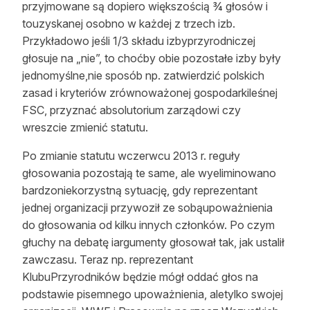
przyjmowane są dopiero większością ¾ głosów i
touzyskanej osobno w każdej z trzech izb.
Przykładowo jeśli 1/3 składu izbyprzyrodniczej
głosuje na „nie”, to choćby obie pozostałe izby były
jednomyślne,nie sposób np. zatwierdzić polskich
zasad i kryteriów zrównoważonej gospodarkileśnej
FSC, przyznać absolutorium zarządowi czy
wreszcie zmienić statutu.
Po zmianie statutu wczerwcu 2013 r. reguły
głosowania pozostają te same, ale wyeliminowano
bardzoniekorzystną sytuację, gdy reprezentant
jednej organizacji przywoził ze sobąupoważnienia
do głosowania od kilku innych członków. Po czym
głuchy na debatę iargumenty głosował tak, jak ustalił
zawczasu. Teraz np. reprezentant
KlubuPrzyrodników będzie mógł oddać głos na
podstawie pisemnego upoważnienia, aletylko swojej