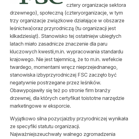
cztery organizacje sektora
Reklama
drzewnego), społeczną (czteryorganizacje, w tym
trzy organizacje związkowe działające w obszarze
Zostań autorem
leśnictwa)oraz przyrodniczą (tu organizacji jest
Archiwum
kilkadziesiąt). Stanowisko tej ostatniejw ubiegłych
latach miało zasadnicze znaczenie dla paru
Kontakt
kluczowych kwestii,m.in. wypracowania standardu
krajowego. Nie jest tajemnicą, że to m.in. wefekcie
twardego, momentami wręcz nieprzejednanego,
stanowiska izbyprzyrodniczej FSC zaczęło być
negatywnie postrzegane przez leśników.
Obawypojawiły się też po stronie firm branży
drzewnej, dla których certyfikat toistotne narzędzie
marketingowe w eksporcie.
Wyjątkowo silna pozycjaizby przyrodniczej wynikała
ze specyfiki statutu organizacji.
Najważniejszeuchwały walnego zgromadzenia