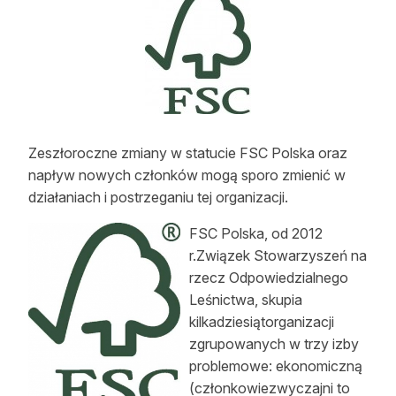
Strefa eksperta
Auto do lasu
Dla drwala
Leśnik na zakupach
Zeszłoroczne zmiany w statucie FSC Polska oraz
Z zagranicy
napływ nowych członków mogą sporo zmienić w
działaniach i postrzeganiu tej organizacji.
Edukacja
FSC Polska, od 2012
Lasy prywatne
r.Związek Stowarzyszeń na
rzecz Odpowiedzialnego
Leśnictwa, skupia
O nas
kilkadziesiątorganizacji
100 lat „Lasu Polskiego”
zgrupowanych w trzy izby
problemowe: ekonomiczną
Prenumerata
(członkowiezwyczajni to