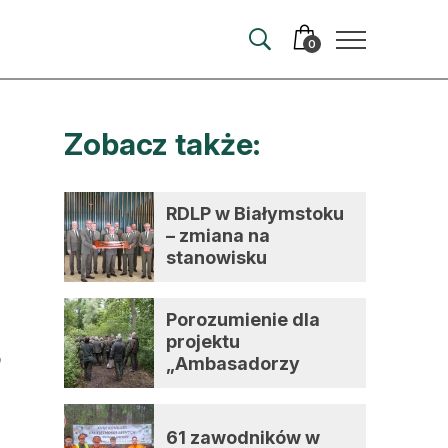
0
Zobacz także:
merata
ma
RDLP w Białymstoku
– zmiana na
 autorem
stanowisku
dyrektora
wum
Porozumienie dla
t
projektu
„Ambasadorzy
zmian”
61 zawodników w