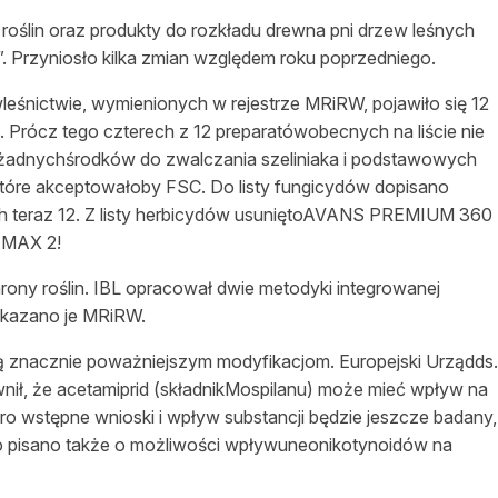
asy prywatne
roślin oraz produkty do rozkładu drewna pni drzew leśnych
. Przyniosło kilka zmian względem roku poprzedniego.
śnictwie, wymienionych w rejestrze MRiRW, pojawiło się 12
i. Prócz tego czterech z 12 preparatówobecnych na liście nie
 żadnychśrodków do zwalczania szeliniaka i podstawowych
tóre akceptowałoby FSC. Do listy fungicydów dopisano
 teraz 12. Z listy herbicydów usuniętoAVANS PREMIUM 360
 MAX 2!
ony roślin. IBL opracował dwie metodyki integrowanej
zekazano je MRiRW.
gą znacznie poważniejszym modyfikacjom. Europejski Urządds.
ił, że acetamiprid (składnikMospilanu) może mieć wpływ na
o wstępne wnioski i wpływ substancji będzie jeszcze badany,
ro pisano także o możliwości wpływuneonikotynoidów na