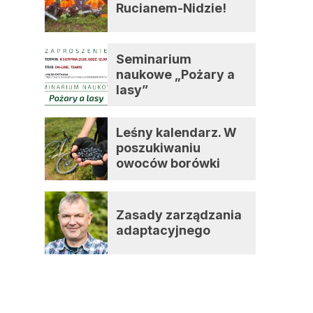
Rucianem-Nidzie!
Seminarium
naukowe „Pożary a
lasy”
Leśny kalendarz. W
poszukiwaniu
owoców borówki
czernicy
Zasady zarządzania
adaptacyjnego