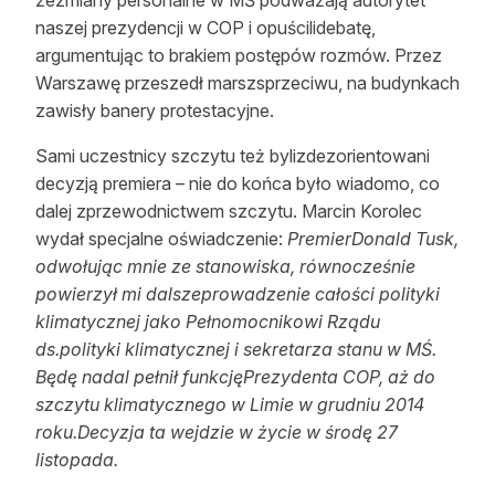
żezmiany personalne w MŚ podważają autorytet
naszej prezydencji w COP i opuścilidebatę,
argumentując to brakiem postępów rozmów. Przez
Warszawę przeszedł marszsprzeciwu, na budynkach
zawisły banery protestacyjne.
Sami uczestnicy szczytu też bylizdezorientowani
decyzją premiera – nie do końca było wiadomo, co
dalej zprzewodnictwem szczytu. Marcin Korolec
wydał specjalne oświadczenie:
PremierDonald Tusk,
odwołując mnie ze stanowiska, równocześnie
powierzył mi dalszeprowadzenie całości polityki
klimatycznej jako Pełnomocnikowi Rządu
ds.polityki klimatycznej i sekretarza stanu w MŚ.
Będę nadal pełnił funkcjęPrezydenta COP, aż do
szczytu klimatycznego w Limie w grudniu 2014
roku.Decyzja ta wejdzie w życie w środę 27
listopada.