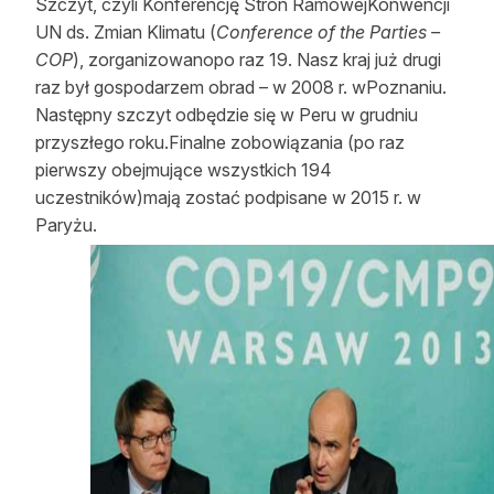
Szczyt, czyli Konferencję Stron RamowejKonwencji
Reklama
UN ds. Zmian Klimatu (
Conference of the Parties –
COP
), zorganizowanopo raz 19. Nasz kraj już drugi
Zostań autorem
raz był gospodarzem obrad – w 2008 r. wPoznaniu.
Następny szczyt odbędzie się w Peru w grudniu
Archiwum
przyszłego roku.Finalne zobowiązania (po raz
pierwszy obejmujące wszystkich 194
Kontakt
uczestników)mają zostać podpisane w 2015 r. w
Paryżu.