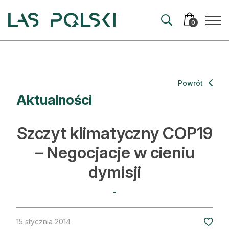
Przejdź
Przejdź
do
do
0
nawigacji
treści
Aktualności
Powrót
Aktualności
Artykuły
Hodowla lasu
Szczyt klimatyczny COP19
Ochrona lasu
– Negocjacje w cieniu
dymisji
Nowe technologie
Prawo
-
Kultura i historia
15 stycznia 2014