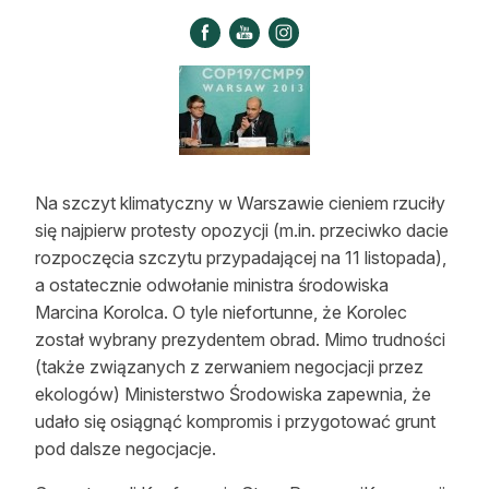
Strefa eksperta
Auto do lasu
Dla drwala
Leśnik na zakupach
Na szczyt klimatyczny w Warszawie cieniem rzuciły
Z zagranicy
się najpierw protesty opozycji (m.in. przeciwko dacie
Edukacja
rozpoczęcia szczytu przypadającej na 11 listopada),
a ostatecznie odwołanie ministra środowiska
Lasy prywatne
Marcina Korolca. O tyle niefortunne, że Korolec
został wybrany prezydentem obrad. Mimo trudności
(także związanych z zerwaniem negocjacji przez
O nas
ekologów) Ministerstwo Środowiska zapewnia, że
100 lat „Lasu Polskiego”
udało się osiągnąć kompromis i przygotować grunt
pod dalsze negocjacje.
Prenumerata