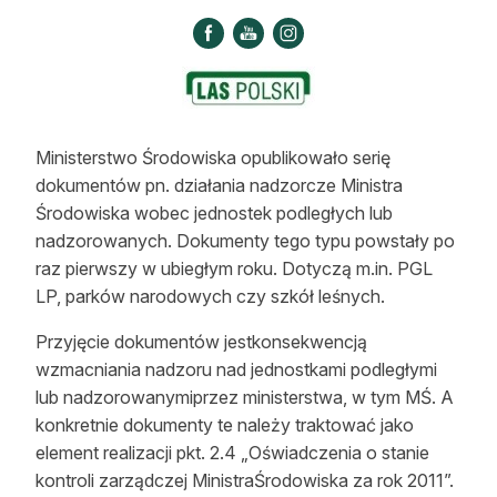
Strefa eksperta
Auto do lasu
Dla drwala
Ministerstwo Środowiska opublikowało serię
Leśnik na zakupach
dokumentów pn. działania nadzorcze Ministra
Z zagranicy
Środowiska wobec jednostek podległych lub
nadzorowanych. Dokumenty tego typu powstały po
Edukacja
raz pierwszy w ubiegłym roku. Dotyczą m.in. PGL
LP, parków narodowych czy szkół leśnych.
Lasy prywatne
Przyjęcie dokumentów jestkonsekwencją
wzmacniania nadzoru nad jednostkami podległymi
O nas
lub nadzorowanymiprzez ministerstwa, w tym MŚ. A
konkretnie dokumenty te należy traktować jako
100 lat „Lasu Polskiego”
element
realizacji pkt. 2.4 „Oświadczenia o stanie
Prenumerata
kontroli zarządczej MinistraŚrodowiska za rok 2011”.