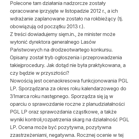
Polecone tam działania nadzorcze zostały
Reklama
opracowane iprzyjęte w listopadzie 2012 r., a ich
wdrażanie zaplanowane zostało na rokbieżący (tj.
Zostań autorem
obowiązują od początku 2013 r.).
Z treści dowiadujemy sięm.in., że minister może
Archiwum
wyłonić dyrektora generalnego Lasów
Kontakt
Państwowych na drodzeotwartego konkursu.
Opisany został tryb ogłoszenia i przeprowadzenia
takiejprocedury. Jak dotąd nie była praktykowana, a
czy będzie w przyszłości?
Nowością jest ocenaokresowa funkcjonowania PGL
LP. Sporządzana za okres roku kalendarzowego do
31marca roku następnego. Sporządza się ją w
oparciu o sprawozdanie roczne z planudziałalności
PGL LP oraz sprawozdania cząstkowe, a także
wyniki kontroli,rozpatrzenia skarg na działalność PGL
LP. Ocena może być pozytywna, pozytywna
zzastrzeżeniami, negatywna. Rocznej ocenie w tej