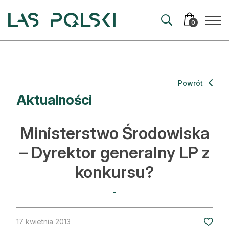
Przejdź
Przejdź
do
do
0
nawigacji
treści
Aktualności
Powrót
Aktualności
Artykuły
Hodowla lasu
Ministerstwo Środowiska
Ochrona lasu
– Dyrektor generalny LP z
konkursu?
Nowe technologie
Prawo
-
Kultura i historia
17 kwietnia 2013