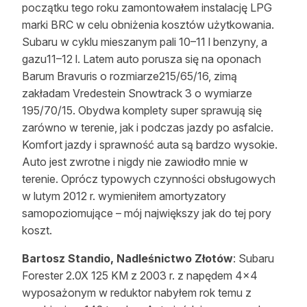
początku tego roku zamontowałem instalację LPG
marki BRC w celu obniżenia kosztów użytkowania.
Subaru w cyklu mieszanym pali 10–11 l benzyny, a
gazu11–12 l. Latem auto porusza się na oponach
Barum Bravuris o rozmiarze215/65/16, zimą
zakładam Vredestein Snowtrack 3 o wymiarze
195/70/15. Obydwa komplety super sprawują się
zarówno w terenie, jak i podczas jazdy po asfalcie.
Komfort jazdy i sprawność auta są bardzo wysokie.
Auto jest zwrotne i nigdy nie zawiodło mnie w
terenie. Oprócz typowych czynności obsługowych
w lutym 2012 r. wymieniłem amortyzatory
samopoziomujące – mój największy jak do tej pory
koszt.
Bartosz Standio, Nadleśnictwo Złotów
: Subaru
Forester 2.0X 125 KM z 2003 r. z napędem 4×4
wyposażonym w reduktor nabyłem rok temu z