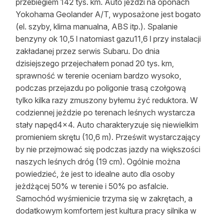
przebiegiem 142 tys. km. Auto jeździ na oponach
Yokohama Geolander A/T, wyposażone jest bogato
(el. szyby, klima manualna, ABS itp.). Spalanie
benzyny ok 10,5 l natomiast gazu11,6 l przy instalacji
zakładanej przez serwis Subaru. Do dnia
dzisiejszego przejechałem ponad 20 tys. km,
sprawność w terenie oceniam bardzo wysoko,
podczas przejazdu po poligonie trasą czołgową
tylko kilka razy zmuszony byłemu żyć reduktora. W
codziennej jeździe po terenach leśnych wystarcza
stały napęd4x4. Auto charakteryzuje się niewielkim
promieniem skrętu (10,6 m). Prześwit wystarczający
by nie przejmować się podczas jazdy na większości
naszych leśnych dróg (19 cm). Ogólnie można
powiedzieć, że jest to idealne auto dla osoby
jeżdżącej 50% w terenie i 50% po asfalcie.
Samochód wyśmienicie trzyma się w zakrętach, a
dodatkowym komfortem jest kultura pracy silnika w