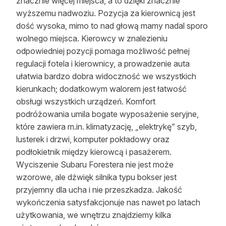
znacznie więcej miejsca, a to dzięki znacznie
wyższemu nadwoziu. Pozycja za kierownicą jest
dość wysoka, mimo to nad głową mamy nadal sporo
wolnego miejsca. Kierowcy w znalezieniu
odpowiedniej pozycji pomaga możliwość pełnej
regulacji fotela i kierownicy, a prowadzenie auta
ułatwia bardzo dobra widoczność we wszystkich
kierunkach; dodatkowym walorem jest łatwość
obsługi wszystkich urządzeń. Komfort
podróżowania umila bogate wyposażenie seryjne,
które zawiera m.in. klimatyzację, „elektrykę” szyb,
lusterek i drzwi, komputer pokładowy oraz
podłokietnik między kierowcą i pasażerem.
Wyciszenie Subaru Forestera nie jest może
wzorowe, ale dźwięk silnika typu bokser jest
przyjemny dla ucha i nie przeszkadza. Jakość
wykończenia satysfakcjonuje nas nawet po latach
użytkowania, we wnętrzu znajdziemy kilka