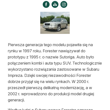
Strefa eksperta
Auto do lasu
Dla drwala
Leśnik na zakupach
Pierwsza generacja tego modelu pojawiła się na
Z zagranicy
rynku w 1997 roku. Forester nawiązywał do
prototypu z 1995 r. o nazwie Sutoriga. Auto było
Edukacja
połączeniem kombi i auta typu SUV. Technologicznie
Lasy prywatne
wykorzystano rozwiązania zastosowane w Subaru
Impreza. Dzięki swojej niezawodności Forester
dobrze przyjął się na wielu rynkach. W 2000 r.
O nas
przeszedł pierwszą delikatną modernizację, a w
2002 r. wprowadzono do produkcji model drugiej
100 lat „Lasu Polskiego”
generacji.
Prenumerata