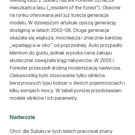
Według ludzi z Subaru nazwa Forester oznacza
Reklama
mieszkańca lasu („resident of the forest”). Obecnie
na rynku oferowana jest już trzecia generacja
Zostań autorem
modelu. W dzisiejszym artykule opiszę generację
dostępną w latach 2002–08. Druga generacja
Archiwum
okazała się większa, mocniejsza i znacznie bardziej
„wpadająca w oko” od poprzedniej. Auto przypadło
Kontakt
klientom do gustu, jednak wysoka cena zakupu
skutecznie zawężała krąg nabywców. W 2005 r.
Forester przeszedł drobną modernizację nadwozia.
Ciekawostką było stosowanie tylko silników
benzynowych typu bokser o dwóch pojemnościach i
kilku wersjach mocy. W tabeli poniżej przedstawiam
modele silników i ich parametry.
Nadwozie
Choć dla Subaru w tych latach pracował znany