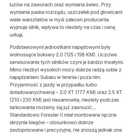
luzów na zaworach oraz wymiana świec. Przy
wymianie paska rozrządu, uszczelek pod głowicami
wiele warsztatów w myśl zaleceń producenta
wyjmuje silnik, wpływa to niestety na czas i cenę
usługi.
Podstawowymi jednostkami napędowymi były
wolnossące boksery 2.0 (125 i 158 KM). Uczciwe
serwisowanie tych silników czyni je bardzo trwałymi.
Mimo niezbyt wysokich mocy dobrze radzą sobie z
napędzaniem Subaru w terenie i poza nim.
Przyjemność z jazdy w przypadku turbo
doładowanychwersji – 2.0 XT (177 KM) oraz 2.5 XT
(210 i 230 KM) jest niesamowita, niestety podczas
tankowania możemy się już zasmucić…
Standardowo Forester II miał montowane ręczne
skrzynie biegów – stosunkowo dobrze
zestopniowane i precyzyjne, nie znoszą jednak one