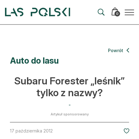
Przejdź
Przejdź
do
do
0
nawigacji
treści
Aktualności
Powrót
Auto do lasu
Artykuły
Hodowla lasu
Subaru Forester „leśnik”
Ochrona lasu
tylko z nazwy?
Nowe technologie
-
Artykuł sponsorowany
Prawo
Kultura i historia
17 października 2012