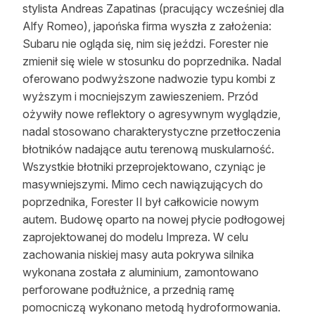
stylista Andreas Zapatinas (pracujący wcześniej dla
Alfy Romeo), japońska firma wyszła z założenia:
Subaru nie ogląda się, nim się jeździ. Forester nie
zmienił się wiele w stosunku do poprzednika. Nadal
oferowano podwyższone nadwozie typu kombi z
wyższym i mocniejszym zawieszeniem. Przód
ożywiły nowe reflektory o agresywnym wyglądzie,
nadal stosowano charakterystyczne przetłoczenia
błotników nadające autu terenową muskularność.
Wszystkie błotniki przeprojektowano, czyniąc je
masywniejszymi. Mimo cech nawiązujących do
poprzednika, Forester II był całkowicie nowym
autem. Budowę oparto na nowej płycie podłogowej
zaprojektowanej do modelu Impreza. W celu
zachowania niskiej masy auta pokrywa silnika
wykonana została z aluminium, zamontowano
perforowane podłużnice, a przednią ramę
pomocniczą wykonano metodą hydroformowania.