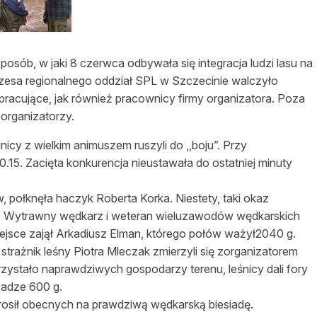
asy prywatne
osób, w jaki 8 czerwca odbywała się integracja ludzi lasu na
ezesa regionalnego oddział SPL w Szczecinie walczyło
pracujące, jak również pracownicy firmy organizatora. Poza
organizatorzy.
cy z wielkim animuszem ruszyli do ,,boju”. Przy
0.15. Zacięta konkurencja nieustawała do ostatniej minuty
połknęła haczyk Roberta Korka. Niestety, taki okaz
tę. Wytrawny wędkarz i weteran wieluzawodów wędkarskich
iejsce zajął Arkadiusz Elman, którego połów ważył2040 g.
strażnik leśny Piotra Mleczak zmierzyli się zorganizatorem
rzystało naprawdziwych gospodarzy terenu, leśnicy dali fory
wadze 600 g.
osił obecnych na prawdziwą wędkarską biesiadę.