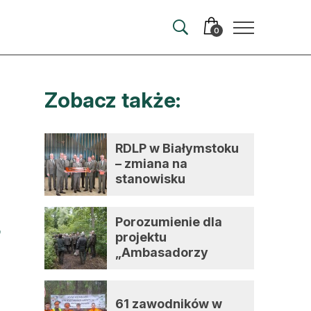
0
Zobacz także:
merata
ma
RDLP w Białymstoku
– zmiana na
 autorem
stanowisku
dyrektora
wum
Porozumienie dla
t
projektu
„Ambasadorzy
zmian”
61 zawodników w