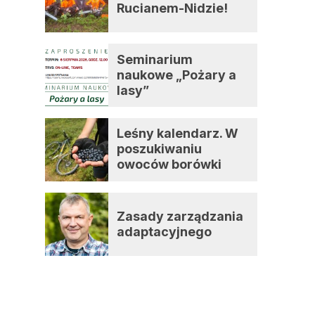
Rucianem-Nidzie!
Seminarium
naukowe „Pożary a
lasy”
Leśny kalendarz. W
poszukiwaniu
owoców borówki
czernicy
Zasady zarządzania
adaptacyjnego