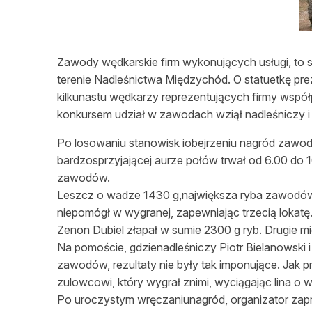
L
Zawody wędkarskie firm wykonujących usługi, to sp
terenie Nadleśnictwa Międzychód. O statuetkę pr
kilkunastu wędkarzy reprezentujących firmy współ
konkursem udział w zawodach wziął nadleśniczy i 
Po losowaniu stanowisk iobejrzeniu nagród zawodni
bardzosprzyjającej aurze połów trwał od 6.00 do 1
zawodów.
Leszcz o wadze 1430 g,największa ryba zawodów, 
niepomógł w wygranej, zapewniając trzecią loka
Zenon Dubiel złapał w sumie 2300 g ryb. Drugie m
Na pomoście, gdzienadleśniczy Piotr Bielanowski i 
zawodów, rezultaty nie były tak imponujące. Jak p
zulowcowi, który wygrał znimi, wyciągając lina o 
Po uroczystym wręczaniunagród, organizator zapr