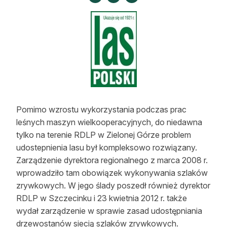
Strefa eksperta
Auto do lasu
Dla drwala
Leśnik na zakupach
Z zagranicy
Pomimo wzrostu wykorzystania podczas prac
Edukacja
leśnych maszyn wielkooperacyjnych, do niedawna
tylko na terenie RDLP w Zielonej Górze problem
Lasy prywatne
udostepnienia lasu był kompleksowo rozwiązany.
Zarządzenie dyrektora regionalnego z marca 2008 r.
O nas
wprowadziło tam obowiązek wykonywania szlaków
zrywkowych. W jego ślady poszedł również dyrektor
100 lat „Lasu Polskiego”
RDLP w Szczecinku i 23 kwietnia 2012 r. także
wydał zarządzenie w sprawie zasad udostępniania
Prenumerata
drzewostanów siecią szlaków zrywkowych.