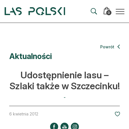
Przejdź
Przejdź
do
do
0
nawigacji
treści
Aktualności
Powrót
Aktualności
Artykuły
Hodowla lasu
Udostępnienie lasu –
Ochrona lasu
Szlaki także w Szczecinku!
Nowe technologie
-
Prawo
6 kwietnia 2012
Kultura i historia