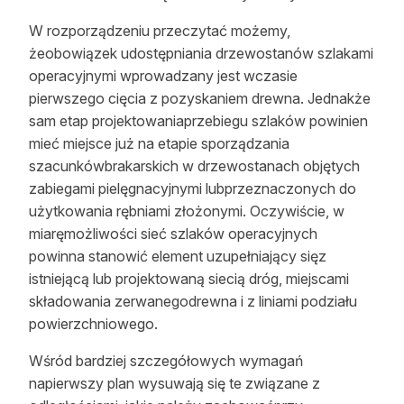
Reklama
W rozporządzeniu przeczytać możemy,
żeobowiązek udostępniania drzewostanów szlakami
Zostań autorem
operacyjnymi wprowadzany jest wczasie
pierwszego cięcia z pozyskaniem drewna. Jednakże
Archiwum
sam etap projektowaniaprzebiegu szlaków powinien
Kontakt
mieć miejsce już na etapie sporządzania
szacunkówbrakarskich w drzewostanach objętych
zabiegami pielęgnacyjnymi lubprzeznaczonych do
użytkowania rębniami złożonymi. Oczywiście, w
miaręmożliwości sieć szlaków operacyjnych
powinna stanowić element uzupełniający sięz
istniejącą lub projektowaną siecią dróg, miejscami
składowania zerwanegodrewna i z liniami podziału
powierzchniowego.
Wśród bardziej szczegółowych wymagań
napierwszy plan wysuwają się te związane z