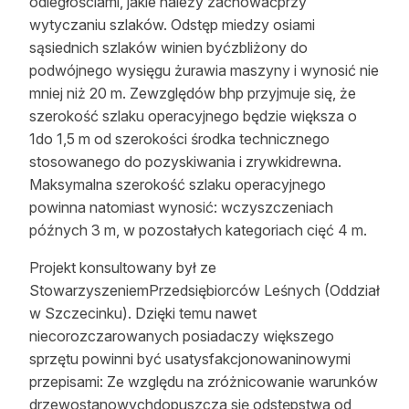
odległościami, jakie należy zachowaćprzy
wytyczaniu szlaków. Odstęp miedzy osiami
sąsiednich szlaków winien byćzbliżony do
podwójnego wysięgu żurawia maszyny i wynosić nie
mniej niż 20 m. Zewzględów bhp przyjmuje się, że
szerokość szlaku operacyjnego będzie większa o
1do 1,5 m od szerokości środka technicznego
stosowanego do pozyskiwania i zrywkidrewna.
Maksymalna szerokość szlaku operacyjnego
powinna natomiast wynosić: wczyszczeniach
późnych 3 m, w pozostałych kategoriach cięć 4 m.
Projekt konsultowany był ze
StowarzyszeniemPrzedsiębiorców Leśnych (Oddział
w Szczecinku). Dzięki temu nawet
niecorozczarowanych posiadaczy większego
sprzętu powinni być usatysfakcjonowaninowymi
przepisami: Ze względu na zróżnicowanie warunków
drzewostanowychdopuszcza się odstępstwa od