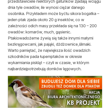
przedstawiciele niektórych gatunków zjadają wciągu
Reklama
dnia tyle owadów, ile wynosi ciężar danego
osobnika. Przykładem może byćtu sikora bogatka –
Zostań autorem
jeden ptak zjada około 20 g insektów, co w
zależności odich masy przekłada się na 130 – 200
Archiwum
owadów: komarów, much, gąsienic.
Ptakiowadożerne żywią się także innymi małymi
Kontakt
bezkręgowcami, jak pająki, dżdżownice,ślimaki.
Warto pamiętać, że największa ilość owadzich
szkodników pada łupemptaków w okresie
wykarmiania piskląt – czyli w czasie, w którym
najbardziejpotrzebują domków lęgowych.