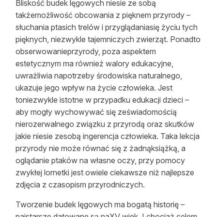
Bliskość budek lęgowych niesie ze sobą
takżemożliwość obcowania z pięknem przyrody –
słuchania ptasich trelów i przyglądaniasię życiu tych
pięknych, niezwykle tajemniczych zwierząt. Ponadto
obserwowanieprzyrody, poza aspektem
estetycznym ma również walory edukacyjne,
uwrażliwia napotrzeby środowiska naturalnego,
ukazuje jego wpływ na życie człowieka. Jest
toniezwykle istotne w przypadku edukacji dzieci –
aby mogły wychowywać się zeświadomością
nierozerwalnego związku z przyrodą oraz skutków
jakie niesie zesobą ingerencja człowieka. Taka lekcja
przyrody nie może równać się z żadnąksiążką, a
oglądanie ptaków na własne oczy, przy pomocy
zwykłej lornetki jest owiele ciekawsze niż najlepsze
zdjęcia z czasopism przyrodniczych.
Tworzenie budek lęgowych ma bogatą historię –
najstarsze datowane są naXV wiek. I chociaż celem