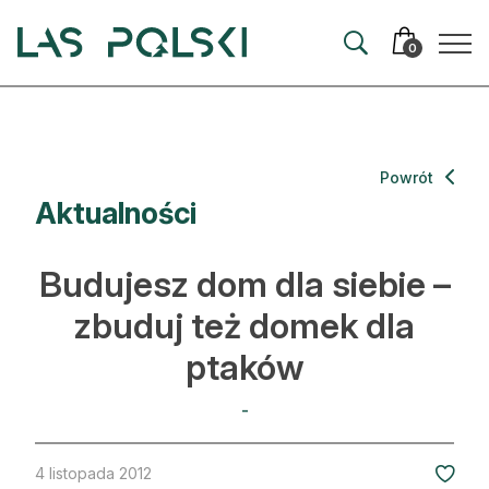
Przejdź
Przejdź
do
do
0
nawigacji
treści
Aktualności
Powrót
Aktualności
Artykuły
Hodowla lasu
Budujesz dom dla siebie –
Ochrona lasu
zbuduj też domek dla
ptaków
Nowe technologie
Prawo
-
Kultura i historia
4 listopada 2012