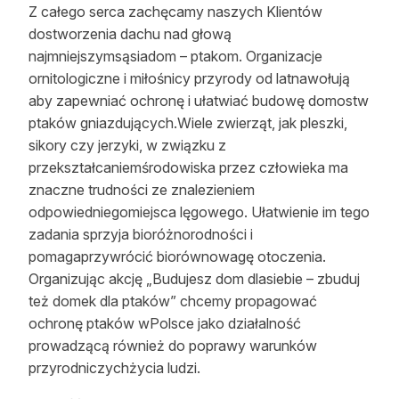
Z całego serca zachęcamy naszych Klientów
dostworzenia dachu nad głową
najmniejszymsąsiadom – ptakom. Organizacje
ornitologiczne i miłośnicy przyrody od latnawołują
aby zapewniać ochronę i ułatwiać budowę domostw
ptaków gniazdujących.Wiele zwierząt, jak pleszki,
sikory czy jerzyki, w związku z
przekształcaniemśrodowiska przez człowieka ma
znaczne trudności ze znalezieniem
odpowiedniegomiejsca lęgowego. Ułatwienie im tego
zadania sprzyja bioróżnorodności i
pomagaprzywrócić biorównowagę otoczenia.
Organizując akcję „Budujesz dom dlasiebie – zbuduj
też domek dla ptaków” chcemy propagować
ochronę ptaków wPolsce jako działalność
prowadzącą również do poprawy warunków
przyrodniczychżycia ludzi.