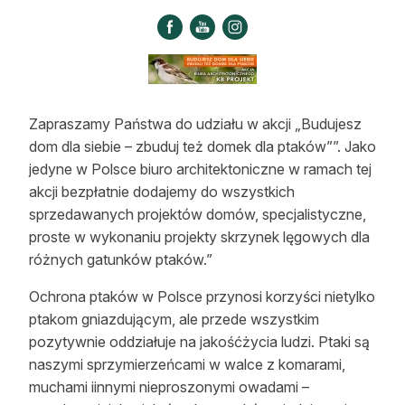
Strefa eksperta
Auto do lasu
Dla drwala
Zapraszamy Państwa do udziału w akcji „Budujesz
Leśnik na zakupach
dom dla siebie – zbuduj też domek dla ptaków””. Jako
jedyne w Polsce biuro architektoniczne w ramach tej
Z zagranicy
akcji bezpłatnie dodajemy do wszystkich
Edukacja
sprzedawanych projektów domów, specjalistyczne,
proste w wykonaniu projekty skrzynek lęgowych dla
Lasy prywatne
różnych gatunków ptaków.”
Ochrona ptaków w Polsce przynosi korzyści nietylko
O nas
ptakom gniazdującym, ale przede wszystkim
pozytywnie oddziałuje na jakośćżycia ludzi. Ptaki są
100 lat „Lasu Polskiego”
naszymi sprzymierzeńcami w walce z komarami,
Prenumerata
muchami iinnymi nieproszonymi owadami –