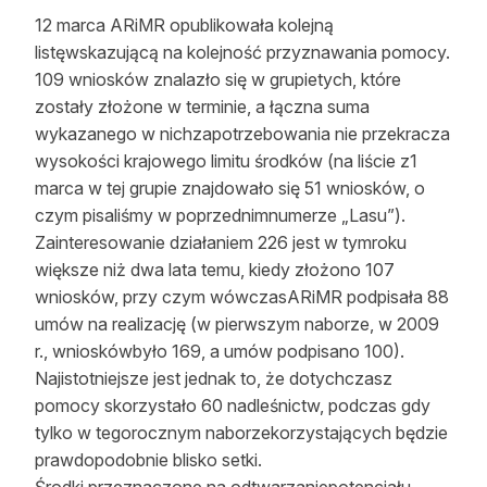
12 marca ARiMR opublikowała kolejną
Reklama
listęwskazującą na kolejność przyznawania pomocy.
Zostań autorem
109 wniosków znalazło się w grupietych, które
zostały złożone w terminie, a łączna suma
Archiwum
wykazanego w nichzapotrzebowania nie przekracza
wysokości krajowego limitu środków (na liście z1
Kontakt
marca w tej grupie znajdowało się 51 wniosków, o
czym pisaliśmy w poprzednimnumerze „Lasu”).
Zainteresowanie działaniem 226 jest w tymroku
większe niż dwa lata temu, kiedy złożono 107
wniosków, przy czym wówczasARiMR podpisała 88
umów na realizację (w pierwszym naborze, w 2009
r., wnioskówbyło 169, a umów podpisano 100).
Najistotniejsze jest jednak to, że dotychczasz
pomocy skorzystało 60 nadleśnictw, podczas gdy
tylko w tegorocznym naborzekorzystających będzie
prawdopodobnie blisko setki.