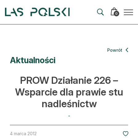
Przejdź
Przejdź
do
do
0
nawigacji
treści
Aktualności
Powrót
Aktualności
Artykuły
Hodowla lasu
PROW Działanie 226 –
Ochrona lasu
Wsparcie dla prawie stu
nadleśnictw
Nowe technologie
Prawo
-
Kultura i historia
4 marca 2012