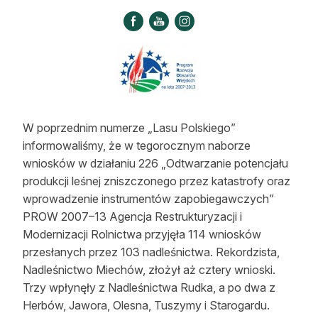
Strefa eksperta
Auto do lasu
Dla drwala
Leśnik na zakupach
W poprzednim numerze „Lasu Polskiego”
Z zagranicy
informowaliśmy, że w tegorocznym naborze
wniosków w działaniu 226 „Odtwarzanie potencjału
Edukacja
produkcji leśnej zniszczonego przez katastrofy oraz
Lasy prywatne
wprowadzenie instrumentów zapobiegawczych”
PROW 2007–13 Agencja Restrukturyzacji i
Modernizacji Rolnictwa przyjęła 114 wniosków
O nas
przesłanych przez 103 nadleśnictwa. Rekordzista,
Nadleśnictwo Miechów, złożył aż cztery wnioski.
100 lat „Lasu Polskiego”
Trzy wpłynęły z Nadleśnictwa Rudka, a po dwa z
Prenumerata
Herbów, Jawora, Olesna, Tuszymy i Starogardu.