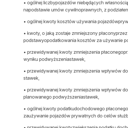
• ogólnej liczbypojazdów niebędących własnośc
napodstawie umów cywilnoprawnych, z podziałem 
• ogólnej kwoty kosztów używania pojazdówpry
• kwoty, o jaką zostaje zmniejszony płaconyprz
podstawyopodatkowania kosztów za używanie p
• przewidywanej kwoty zmniejszenia płaconegop
wyniku podwyższeniastawek,
• przewidywanej kwoty zmniejszenia wpływów do
stawek,
• przewidywanej kwoty zmniejszenia wpływów dob
planowanego podwyższeniastawek,
• ogólnej kwoty podatkudochodowego płaconego 
zaużywanie pojazdów prywatnych do celów służ
• przewidywanej kwotyzwiększenia podatku doc