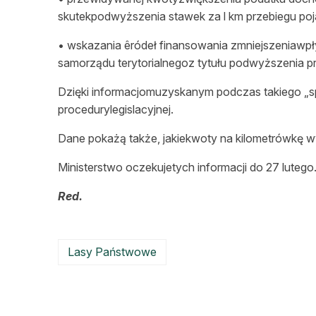
skutekpodwyższenia stawek za l km przebiegu p
• wskazania êródeł finansowania zmniejszeniaw
samorządu terytorialnegoz tytułu podwyższenia 
Dzięki informacjomuzyskanym podczas takiego „sp
procedurylegislacyjnej.
Dane pokażą także, jakiekwoty na kilometrówkę w
Ministerstwo oczekujetych informacji do 27 lutego
Red.
Lasy Państwowe