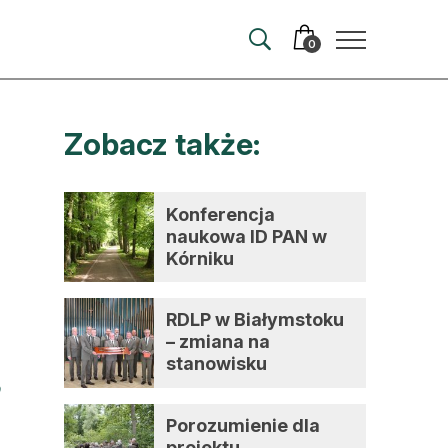
0
Zobacz także:
merata
ma
Konferencja
naukowa ID PAN w
 autorem
Kórniku
wum
RDLP w Białymstoku
t
– zmiana na
stanowisku
dyrektora
Porozumienie dla
projektu