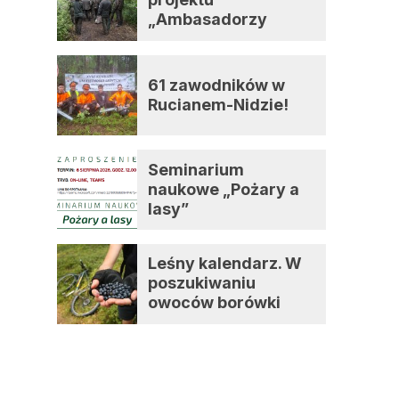
„Ambasadorzy
zmian”
61 zawodników w
Rucianem-Nidzie!
Seminarium
naukowe „Pożary a
lasy”
Leśny kalendarz. W
poszukiwaniu
owoców borówki
czernicy