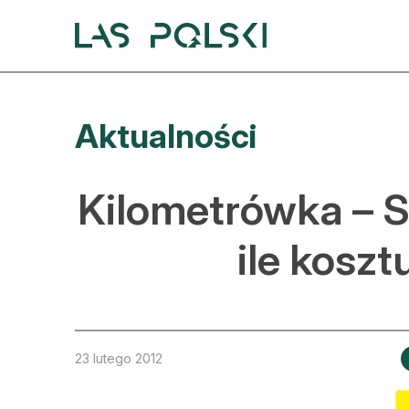
Przejdź
Przejdź
do
do
nawigacji
treści
A
Aktualności
A
S
Kilometrówka – S
A
ile kosz
D
L
Z
23 lutego 2012
E