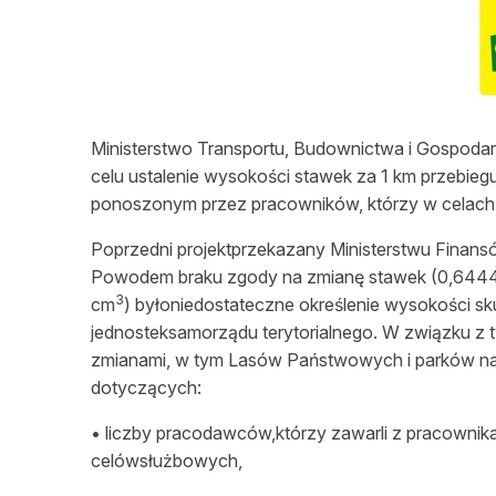
L
Ministerstwo Transportu, Budownictwa i Gospodarki
celu ustalenie wysokości stawek za 1 km przebie
ponoszonym przez pracowników, którzy w celach 
Poprzedni projektprzekazany Ministerstwu Finansów,
Powodem braku zgody na zmianę stawek (0,6444
3
cm
) byłoniedostateczne określenie wysokości
sk
jednosteksamorządu terytorialnego. W związku z
zmianami, w tym Lasów Państwowych i parków nar
dotyczących:
• liczby pracodawców,którzy zawarli z pracown
celówsłużbowych,