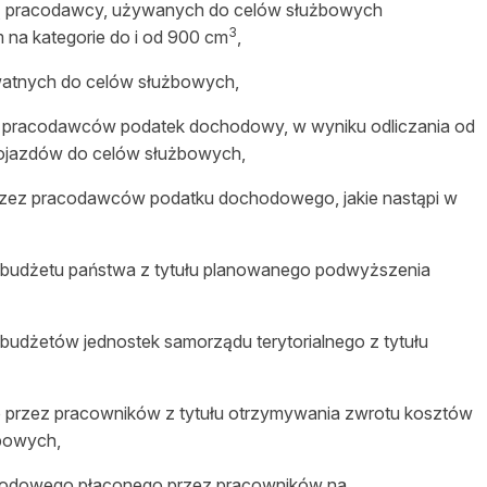
ią pracodawcy, używanych do celów służbowych
3
na kategorie do i od 900 cm
,
watnych do celów służbowych,
ez pracodawców podatek dochodowy, w wyniku odliczania od
ojazdów do celów służbowych,
rzez pracodawców podatku dochodowego, jakie nastąpi w
budżetu państwa z tytułu planowanego podwyższenia
udżetów jednostek samorządu terytorialnego z tytułu
przez pracowników z tytułu otrzymywania zwrotu kosztów
bowych,
hodowego płaconego przez pracowników na