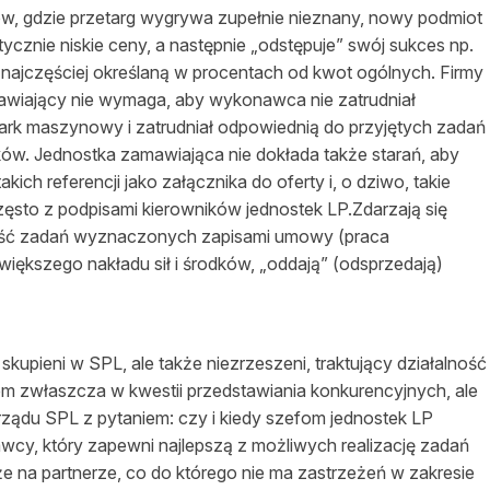
ów, gdzie przetarg wygrywa zupełnie nieznany, nowy podmiot
tycznie niskie ceny, a następnie „odstępuje” swój sukces np.
najczęściej określaną w procentach od kwot ogólnych. Firmy
amawiający nie wymaga, aby wykonawca nie zatrudniał
rk maszynowy i zatrudniał odpowiednią do przyjętych zadań
ków. Jednostka zamawiająca nie dokłada także starań, aby
kich referencji jako załącznika do oferty i, o dziwo, takie
często z podpisami kierowników jednostek LP.Zdarzają się
 cześć zadań wyznaczonych zapisami umowy (praca
większego nakładu sił i środków, „oddają” (odsprzedają)
kupieni w SPL, ale także niezrzeszeni, traktujący działalność
iem zwłaszcza w kwestii przedstawiania konkurencyjnych, ale
rządu SPL z pytaniem: czy i kiedy szefom jednostek LP
wcy, który zapewni najlepszą z możliwych realizację zadań
e na partnerze, co do którego nie ma zastrzeżeń w zakresie