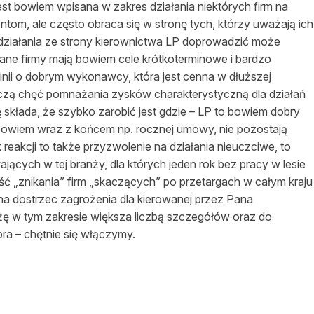
st bowiem wpisana w zakres działania niektórych firm na
entom, ale często obraca się w stronę tych, którzy uważają ich
u działania ze strony kierownictwa LP doprowadzić może
wane firmy mają bowiem cele krótkoterminowe i bardzo
ii o dobrym wykonawcy, która jest cenna w dłuższej
rczą chęć pomnażania zysków charakterystyczną dla działań
ę składa, że szybko zarobić jest gdzie – LP to bowiem dobry
, bowiem wraz z końcem np. rocznej umowy, nie pozostają
 reakcji to także przyzwolenie na działania nieuczciwe, to
łających w tej branży, dla których jeden rok bez pracy w lesie
 „znikania” firm „skaczących” po przetargach w całym kraju
na dostrzec zagrożenia dla kierowanej przez Pana
łużę w tym zakresie większa liczbą szczegółów oraz do
ra – chętnie się włączymy.