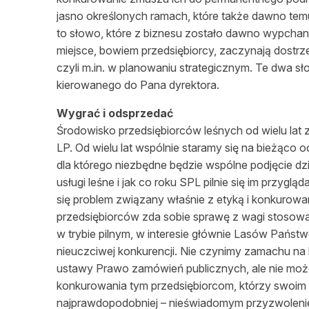
jasno określonych ramach, które także dawno temu
to słowo, które z biznesu zostało dawno wypchan
miejsce, bowiem przedsiębiorcy, zaczynają dostr
czyli m.in. w planowaniu strategicznym. Te dwa sł
kierowanego do Pana dyrektora.
Wygrać i odsprzedać
Środowisko przedsiębiorców leśnych od wielu la
LP. Od wielu lat wspólnie staramy się na bieżąco
dla którego niezbędne będzie wspólne podjęcie dz
usługi leśne i jak co roku SPL pilnie się im przygl
się problem związany właśnie z etyką i konkurow
przedsiębiorców zda sobie sprawę z wagi stosowa
w trybie pilnym, w interesie głównie Lasów Państ
nieuczciwej konkurencji. Nie czynimy zamachu na
ustawy Prawo zamówień publicznych, ale nie może
konkurowania tym przedsiębiorcom, którzy swoim 
najprawdopodobniej – nieświadomym przyzwoleni