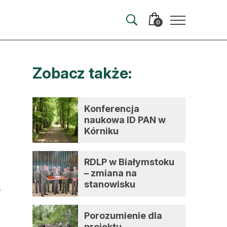
0
Zobacz także:
merata
ma
Konferencja
naukowa ID PAN w
 autorem
Kórniku
wum
RDLP w Białymstoku
t
– zmiana na
stanowisku
dyrektora
Porozumienie dla
projektu