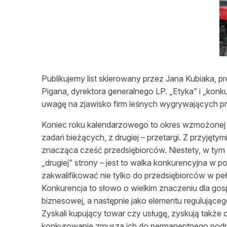
L
Publikujemy list skierowany przez Jana Kubiaka,
Pigana, dyrektora generalnego LP. „Etyka” i „konk
uwagę na zjawisko firm leśnych wygrywających prze
Koniec roku kalendarzowego to okres wzmożonej pr
zadań bieżących, z drugiej – przetargi. Z przyjęty
znacząca cześć przedsiębiorców. Niestety, w tym 
„drugiej” strony – jest to walka konkurencyjna w 
zakwalifikować nie tylko do przedsiębiorców w pe
Konkurencja to słowo o wielkim znaczeniu dla gos
biznesowej, a następnie jako elementu regulujące
Zyskali kupujący towar czy usługę, zyskują także 
konkurowanie zmusza ich do permanentnego podno