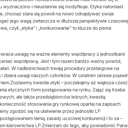
 wyznaczono i nieustannie się modyfikuje. Etyka natomiast
e, chociaż stara się powoli na nowo odnajdywać swoje
zegać jego wagę zwłaszcza w dłuższej perspektywie czasowej
owa, czyli „etyka” i „konkurowanie” to klucze do pisma
t zwraca uwagę na ważne elementy współpracy z jednostkami
 oceniać współpracę. Jest i tym razem bardzo ważny powód,
iałań. W nadleśnictwach trwają procedury przetargowe na
ąda i zbiera uwagi naszych członków. W ostatnim okresie pojawił
aniem.Zostawmy kwestie etyki – poczekajmy aż większa cześć
nia etycznych form postępowania na rynku. Zająć się trzeba
wowych, ale także przedsiębiorców leśnych, kwestią
 konieczność stosowania gry rynkowej opartej na zapisach
my zgodzić się na ułatwienie przez jednostki LP
postępowaniem łamią zasady uczciwej konkurencji i to za –
em kierownictwa LP.Zmierzam do tego, aby powiadomić Pana