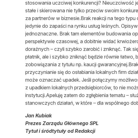
stosowania uczciwej konkurencji? Nieuczciwość je
stałe i skierowana nie tylko przeciw swoim konkur
za partnerów w biznesie.Brak reakcji na tego typ
jedynie do zapaści na rynku usług leśnych. Opisy
jednoznaczne. Brak tam elementów budowania opin
perspektywie czasowej, a dobitnie widać krwioże
doraźnych – czyli szybko zarobić i zniknąć. Tak si
płatnik, ale i szybko zniknąć będzie równie łatwo
zobowiązania z tytułu np. kaucji gwarancyjnej.Brak
przyczynianie się do osłabiania lokalnych firm dzia
może oznaczać upadek. Jeśli połączymy możliwość
z upadkiem lokalnych przedsiębiorców, to nie moż
instytucji.Apeluję zatem do zgłębienia tematu – s
stanowczych działań, w które – dla wspólnego dob
Jan Kubiak
Prezes Zarządu Głównego SPL
Tytuł i śródtytuły od Redakcji