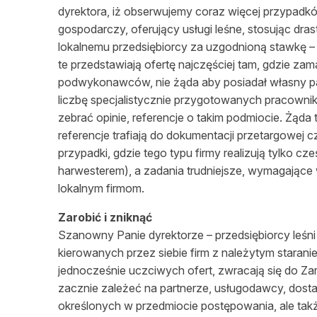
dyrektora, iż obserwujemy coraz więcej przypadk
gospodarczy, oferujący usługi leśne, stosując dras
lokalnemu przedsiębiorcy za uzgodnioną stawkę – 
te przedstawiają ofertę najczęściej tam, gdzie z
podwykonawców, nie żąda aby posiadał własny pa
liczbę specjalistycznie przygotowanych pracowni
zebrać opinie, referencje o takim podmiocie. Żąda ta
referencje trafiają do dokumentacji przetargowej 
przypadki, gdzie tego typu firmy realizują tylko
harwesterem), a zadania trudniejsze, wymagające 
lokalnym firmom.
Zarobić i zniknąć
Szanowny Panie dyrektorze – przedsiębiorcy leśni s
kierowanych przez siebie firm z należytym staran
jednocześnie uczciwych ofert, zwracają się do Za
zacznie zależeć na partnerze, usługodawcy, dosta
określonych w przedmiocie postępowania, ale takż