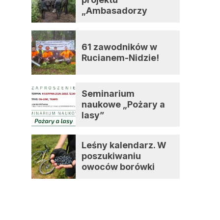
„Ambasadorzy
zmian”
61 zawodników w
Rucianem-Nidzie!
Seminarium
naukowe „Pożary a
lasy”
Leśny kalendarz. W
poszukiwaniu
owoców borówki
czernicy