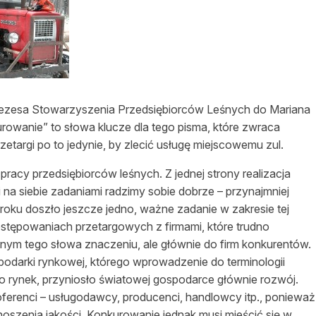
asy prywatne
 prezesa Stowarzyszenia Przedsiębiorców Leśnych do Mariana
urowanie” to słowa klucze dla tego pisma, które zwraca
targi po to jedynie, by zlecić usługę miejscowemu zul.
acy przedsiębiorców leśnych. Z jednej strony realizacja
mi na siebie zadaniami radzimy sobie dobrze – przynajmniej
roku doszło jeszcze jedno, ważne zadanie w zakresie tej
postępowaniach przetargowych z firmami, które trudno
łnym tego słowa znaczeniu, ale głównie do firm konkurentów.
podarki rynkowej, którego wprowadzenie do terminologii
go rynek, przyniosło światowej gospodarce głównie rozwój.
oferenci – usługodawcy, producenci, handlowcy itp., ponieważ
szenia jakości. Konkurowanie jednak musi mieścić się w