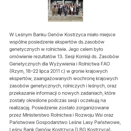
Strefa eksperta
Auto do lasu
Dla drwala
W Leśnym Banku Genów Kostrzyca miało miejsce
wspólne posiedzenie ekspertów ds.zasobów
Leśnik na zakupach
genetycznych w rolnictwie. Jego celem było
Z zagranicy
omówienie rezultatów 13. Sesji Komisji ds. Zasobów
Genetycznych dla Wyżywienia i Rolnictwa FAO
Edukacja
(Rzym, 18–22 lipca 2011 r.) w gronie krajowych
ekspertów, zaangażowanych wochronę krajowych
Lasy prywatne
zasobów genetycznych, rolniczych i leśnych, oraz
przekazanie informacji o nowych zadaniach, które
O nas
zostały określone podczas sesji i oczekują na
realizację. Posiedzenie zostało zorganizowane
100 lat „Lasu Polskiego”
przez Ministerstwo Rolnictwa i Rozwoju Wsi oraz
Państwowe Gospodarstwo Leśne Lasy Państwowe,
Prenumerata
Leśny Bank Genów Kostrzyca (LBG Kostrzyca).