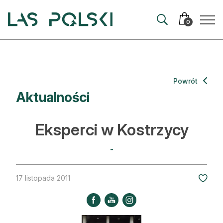
Przejdź
Przejdź
do
do
0
nawigacji
treści
Aktualności
Powrót
Aktualności
Artykuły
Hodowla lasu
Eksperci w Kostrzycy
Ochrona lasu
-
Nowe technologie
17 listopada 2011
Prawo
Kultura i historia