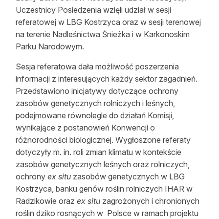
Uczestnicy Posiedzenia wzięli udział w sesji
Reklama
referatowej w LBG Kostrzyca oraz w sesji terenowej
Zostań autorem
na terenie Nadleśnictwa Śnieżka i w Karkonoskim
Parku Narodowym.
Archiwum
Sesja referatowa dała możliwość poszerzenia
Kontakt
informacji z interesujących każdy sektor zagadnień.
Przedstawiono inicjatywy dotyczące ochrony
zasobów genetycznych rolniczych i leśnych,
podejmowane równolegle do działań Komisji,
wynikające z postanowień Konwencji o
różnorodności biologicznej. Wygłoszone referaty
dotyczyły m. in. roli zmian klimatu w kontekście
zasobów genetycznych leśnych oraz rolniczych,
ochrony
ex situ
zasobów genetycznych w LBG
Kostrzyca, banku genów roślin rolniczych IHAR w
Radzikowie oraz
ex situ
zagrożonych i chronionych
roślin dziko rosnących w Polsce w ramach projektu