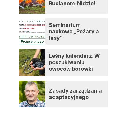
Rucianem-Nidzie!
Seminarium
naukowe „Pożary a
lasy”
Leśny kalendarz. W
poszukiwaniu
owoców borówki
czernicy
Zasady zarządzania
adaptacyjnego