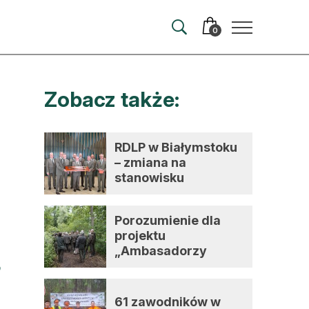
0
Zobacz także:
merata
ma
RDLP w Białymstoku
– zmiana na
 autorem
stanowisku
dyrektora
wum
Porozumienie dla
t
projektu
„Ambasadorzy
zmian”
61 zawodników w