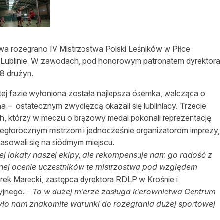
asy prywatne
a rozegrano IV Mistrzostwa Polski Leśników w Piłce
 Lublinie. W zawodach, pod honorowym patronatem dyrektora
8 drużyn.
 fazie wyłoniona została najlepsza ósemka, walcząca o
ina – ostatecznym zwycięzcą okazali się lubliniacy. Trzecie
h, którzy w meczu o brązowy medal pokonali reprezentację
egłorocznym mistrzom i jednocześnie organizatorom imprezy,
lasowali się na siódmym miejscu.
ej lokaty naszej ekipy, ale rekompensuje nam go radość z
nej ocenie uczestników te mistrzostwa pod względem
rek Marecki, zastępca dyrektora RDLP w Krośnie i
yjnego. –
To w dużej mierze zasługa kierownictwa Centrum
rzyło nam znakomite warunki do rozegrania dużej sportowej