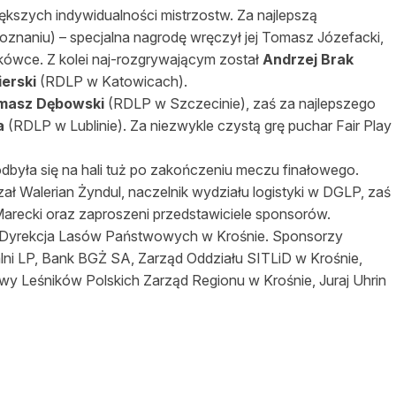
ększych indywidualności mistrzostw. Za najlepszą
znaniu) – specjalna nagrodę wręczył jej Tomasz Józefacki,
tkówce. Z kolei naj-rozgrywającym został
Andrzej Brak
ierski
(RDLP w Katowicach).
masz Dębowski
(RDLP w Szczecinie), zaś za najlepszego
a
(RDLP w Lublinie). Za niezwykle czystą grę puchar Fair Play
dbyła się na hali tuż po zakończeniu meczu finałowego.
ał Walerian Żyndul, naczelnik wydziału logistyki w DGLP, zaś
Marecki oraz zaproszeni przedstawiciele sponsorów.
 Dyrekcja Lasów Państwowych w Krośnie. Sponsorzy
alni LP, Bank BGŻ SA, Zarząd Oddziału SITLiD w Krośnie,
y Leśników Polskich Zarząd Regionu w Krośnie, Juraj Uhrin