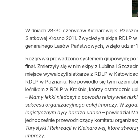
L
W dniach 28-30 czerwcaw Kielnarowej k. Rzeszow
Siatkowej Krosno 2011. Zwyciężyła ekipa RDLP w
generalnego Lasów Państwowych, wzięło udział 1
Rozgrywki prowadzono systemem grupowym; po tej
finał. Zmierzyły się w nim ekipy z Lublina i Szczec
miejsce wywalczyli siatkarze z RDLP w Katowicac
RDLP w Poznaniu. Nie powiodło się tym razem ubi
leśnikom z RDLP w Krośnie, którzy ostatecznie up
–
Mamy lekki niedosyt z powodu relatywnie niski
sukcesu organizacyjnego całej imprezy. W zgod
logistycznym były bardzo udane
– powiedział Ma
jednocześnie przewodniczący komitetu organizac
Turystyki i Rekreacji w Kielnarowej, które stwo
imprezy
.