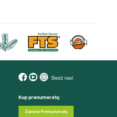
Śledź nas!
Kup prenumeratę:
Zamów Prenumeratę