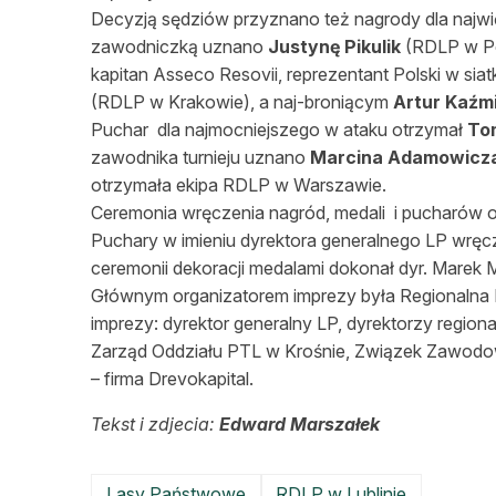
Decyzją sędziów przyznano też nagrody dla najwi
zawodniczką uznano
Justynę Pikulik
(RDLP w Po
kapitan Asseco Resovii, reprezentant Polski w sia
(RDLP w Krakowie), a naj-broniącym
Artur Kaźm
Puchar dla najmocniejszego w ataku otrzymał
To
zawodnika turnieju uznano
Marcina Adamowicz
otrzymała ekipa RDLP w Warszawie.
Ceremonia wręczenia nagród, medali i pucharów o
Puchary w imieniu dyrektora generalnego LP wręcz
ceremonii dekoracji medalami dokonał dyr. Marek 
Głównym organizatorem imprezy była Regionalna
imprezy: dyrektor generalny LP, dyrektorzy region
Zarząd Oddziału PTL w Krośnie, Związek Zawodow
– firma Drevokapital.
Tekst i zdjecia:
Edward Marszałek
Lasy Państwowe
RDLP w Lublinie