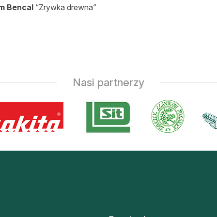
m Bencal
“Zrywka drewna”
Nasi partnerzy