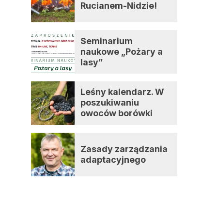
Rucianem-Nidzie!
Seminarium
naukowe „Pożary a
lasy”
Leśny kalendarz. W
poszukiwaniu
owoców borówki
czernicy
Zasady zarządzania
adaptacyjnego