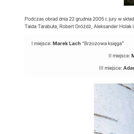
L
Podczas obrad dnia 22 grudnia 2005 r. jury w skła
Taida Tarabuła, Robert Dróżdż, Aleksander Holak 
I miejsce:
Marek Lach
“Brzozowa księga”
II miejsce:
M
III miejsce:
Ada