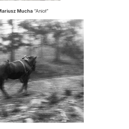
Mariusz Mucha
“Anioł”