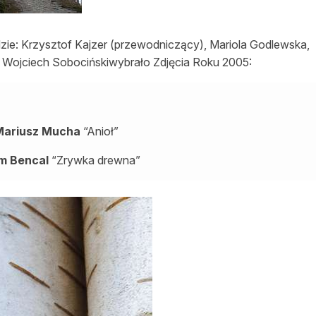
asy prywatne
dzie: Krzysztof Kajzer (przewodniczący), Mariola Godlewska,
i Wojciech Sobocińskiwybrało Zdjęcia Roku 2005:
ariusz Mucha
“Anioł”
m Bencal
“Zrywka drewna”