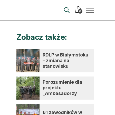
0
Zobacz także:
merata
ma
RDLP w Białymstoku
– zmiana na
 autorem
stanowisku
dyrektora
wum
Porozumienie dla
t
projektu
„Ambasadorzy
zmian”
61 zawodników w