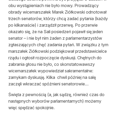
obu wystąpieniach nie było mowy. Prowadzący
Reklama
obrady wicemarszałek Marek Ziółkowski odnotował
Zostań autorem
trzech senatorów, którzy chcą zadać pytania (każdy
po kilkanaście) i zarządził przerwę. Po przerwie
Archiwum
okazało się, że na Sali posiedzeń pojawił się jeden
senator – i nie był nim żaden z parlamentarzystów
Kontakt
zgłaszających chęć zadania pytań. W związku z tym
marszałek Ziółkowski podziękował przedstawicielce
rządu i ogłosił rozpoczęcie dyskusji. Chętnych do
zabrania głosu nie było, co skonstatowawszy
wicemarszałek wypowiedział sakramentalne:
zamykam dyskusję. Kilka
chwil później na salę
zaczęli wkraczać spóźnieni senatorowie…
Święta z pewnością (a, jak sądzę, również czas do
następnych wyborów parlamentarnych) możemy
więc spędzać spokojnie.