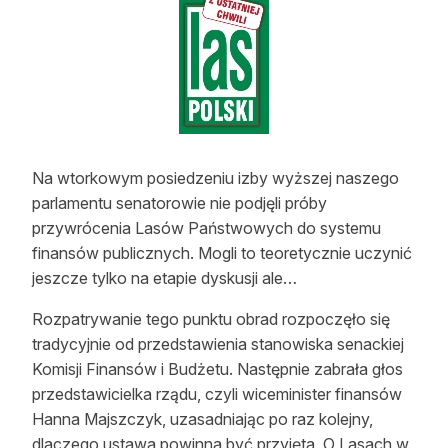
Strefa eksperta
Auto do lasu
Dla drwala
Leśnik na zakupach
Na wtorkowym posiedzeniu izby wyższej naszego
Z zagranicy
parlamentu senatorowie nie podjęli próby
przywrócenia Lasów Państwowych do systemu
Edukacja
finansów publicznych. Mogli to teoretycznie uczynić
jeszcze tylko na etapie dyskusji ale…
Lasy prywatne
Rozpatrywanie tego punktu obrad rozpoczęło się
O nas
tradycyjnie od przedstawienia stanowiska senackiej
Komisji Finansów i Budżetu. Następnie zabrała głos
100 lat „Lasu Polskiego”
przedstawicielka rządu, czyli wiceminister finansów
Hanna Majszczyk, uzasadniając po raz kolejny,
Prenumerata
dlaczego ustawa powinna być przyjęta. O Lasach w