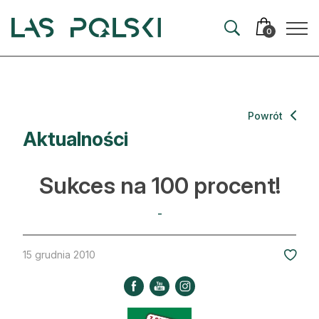
Przejdź
Przejdź
do
do
0
nawigacji
treści
Aktualności
Powrót
Aktualności
Artykuły
Hodowla lasu
Sukces na 100 procent!
Ochrona lasu
-
Nowe technologie
15 grudnia 2010
Prawo
Kultura i historia