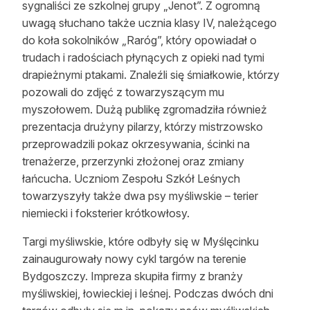
sygnaliści ze szkolnej grupy „Jenot”. Z ogromną
Reklama
uwagą słuchano także ucznia klasy IV, należącego
do koła sokolników „Raróg”, który opowiadał o
Zostań autorem
trudach i radościach płynących z opieki nad tymi
drapieżnymi ptakami. Znaleźli się śmiałkowie, którzy
Archiwum
pozowali do zdjęć z towarzyszącym mu
Kontakt
myszołowem. Dużą publikę zgromadziła również
prezentacja drużyny pilarzy, którzy mistrzowsko
przeprowadzili pokaz okrzesywania, ścinki na
trenażerze, przerzynki złożonej oraz zmiany
łańcucha. Uczniom Zespołu Szkół Leśnych
towarzyszyły także dwa psy myśliwskie – terier
niemiecki i foksterier krótkowłosy.
Targi myśliwskie, które odbyły się w Myślęcinku
zainaugurowały nowy cykl targów na terenie
Bydgoszczy. Impreza skupiła firmy z branży
myśliwskiej, łowieckiej i leśnej. Podczas dwóch dni