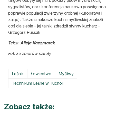
targów odbyły się m.in. pokazy psów myśliwskich,
sygnalistów, oraz konferencja naukowa poświęcona
poprawie populacji zwierzyny drobnej (kuropatwa i
zając). Także smakosze kuchni myśliwskiej znaleźli
coś dla siebie – jej tajniki zdradził słynny kucharz –
Grzegorz Russak
Tekst
:
Alicja Kaczmarek
Fot
:
ze zbiorów szkoły
Leśnik
Łowiectwo
Myśliwy
Technikum Leśne w Tucholi
Zobacz także: