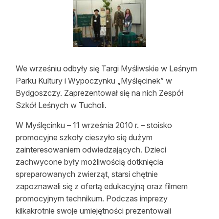
Strefa eksperta
Auto do lasu
Dla drwala
We wrześniu odbyły się Targi Myśliwskie w Leśnym
Leśnik na zakupach
Parku Kultury i Wypoczynku „Myślęcinek” w
Bydgoszczy. Zaprezentował się na nich Zespół
Z zagranicy
Szkół Leśnych w Tucholi.
Edukacja
W Myślęcinku – 11 września 2010 r. – stoisko
Lasy prywatne
promocyjne szkoły cieszyło się dużym
zainteresowaniem odwiedzających. Dzieci
zachwycone były możliwością dotknięcia
O nas
spreparowanych zwierząt, starsi chętnie
zapoznawali się z ofertą edukacyjną oraz filmem
100 lat „Lasu Polskiego”
promocyjnym technikum. Podczas imprezy
Prenumerata
kilkakrotnie swoje umiejętności prezentowali