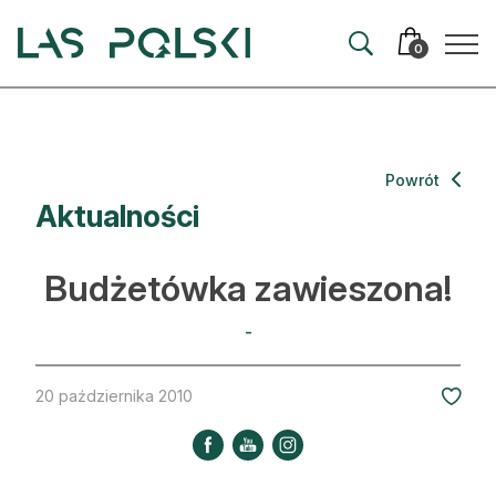
Przejdź
Przejdź
do
do
0
nawigacji
treści
Aktualności
Powrót
Aktualności
Artykuły
Hodowla lasu
Budżetówka zawieszona!
Ochrona lasu
-
Nowe technologie
20 października 2010
Prawo
Kultura i historia