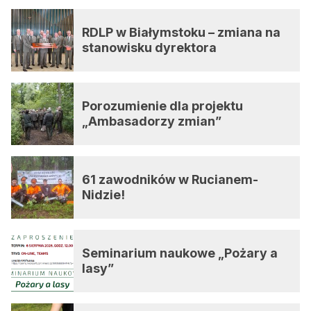
Reklama
RDLP w Białymstoku – zmiana na
Zostań autorem
stanowisku dyrektora
Archiwum
Porozumienie dla projektu
Kontakt
„Ambasadorzy zmian”
61 zawodników w Rucianem-
Nidzie!
Seminarium naukowe „Pożary a
lasy”