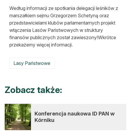
Strefa eksperta
Według informacji ze spotkania delegacji leśników z
marszałkiem sejmu Grzegorzem Schetyną oraz
Auto do lasu
przedstawicielami klubów parlamentarnych projekt
włączenia Lasów Państwowych w struktury
Dla drwala
finansów publicznych został zawieszony!Wkrótce
Leśnik na zakupach
przekażemy więcej informacji.
Z zagranicy
Lasy Państwowe
Edukacja
Lasy prywatne
Zobacz także:
O nas
100 lat „Lasu Polskiego”
Konferencja naukowa ID PAN w
Kórniku
Prenumerata