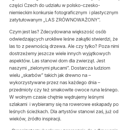
części Czech do udziału w polsko-czesko-
Reklama
niemieckim konkursie fotograficznym i plastycznym
Zostań autorem
zatytułowanym „LAS ZRÓWNOWAŻONY”.
Czym jest las? Zdecydowana większość osób
Archiwum
odwiedzających urokliwe leśne zakątki stwierdzi, że
Kontakt
las to z pewnością drzewa. Ale czy tylko? Poza nimi
dostrzeżemy jeszcze wiele innych wyjątkowych
aspektów. Las stanowi dom dla zwierząt. Jest
naszymi „zielonymi płucami”. Dostarcza ludziom
wielu „skarbów” takich jak drewno na –
wykorzystywane przez nas każdego dnia –
przedmioty czy też smakowite owoce runa leśnego.
W wolnym czasie chętnie wędrujemy leśnymi
szlakami i wybieramy się na rowerowe eskapady po
leśnych ścieżkach. Dla artystów stanowi zaś, już od
wieków, źródło inspiracji.