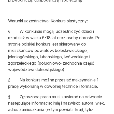
przyrodniczą, gospodarczą i społeczną).
Warunki uczestnictwa:
Konkurs plastyczny:
§
W konkursie mogą uczestniczyć dzieci i
młodzież w wieku 6-18 lat oraz osoby dorosłe. Po
stronie polskiej konkurs jest skierowany do
mieszkańców powiatów: bolesławieckiego,
jeleniogórskiego, lubańskiego, lwóweckiego i
zgorzeleckiego (południowo-zachodnia część
województwa dolnośląskiego).
§
Na konkurs można przesłać maksymalnie 1
pracę wykonaną w dowolnej technice i formacie.
§
Zgłoszona praca musi zawierać na odwrocie
następujące informacje: imię i nazwisko autora, wiek,
adres zamieszkania (w tym powiat i kraj), tytuł