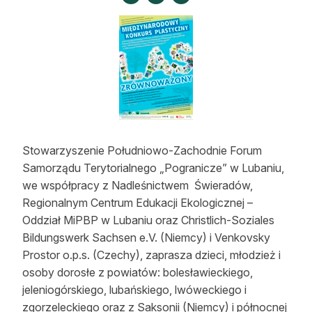
Strefa eksperta
Auto do lasu
Dla drwala
Leśnik na zakupach
Z zagranicy
Stowarzyszenie Południowo-Zachodnie Forum
Edukacja
Samorządu Terytorialnego „Pogranicze” w Lubaniu,
we współpracy z Nadleśnictwem Świeradów,
Lasy prywatne
Regionalnym Centrum Edukacji Ekologicznej –
Oddział MiPBP w Lubaniu oraz Christlich-Soziales
O nas
Bildungswerk Sachsen e.V. (Niemcy) i Venkovsky
Prostor o.p.s. (Czechy), zaprasza dzieci, młodzież i
100 lat „Lasu Polskiego”
osoby dorosłe z powiatów: bolesławieckiego,
jeleniogórskiego, lubańskiego, lwóweckiego i
Prenumerata
zgorzeleckiego oraz z Saksonii (Niemcy) i północnej