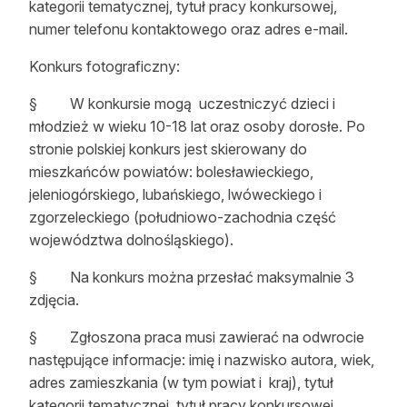
kategorii tematycznej, tytuł pracy konkursowej,
numer telefonu kontaktowego oraz adres e-mail.
Konkurs fotograficzny:
§
W konkursie mogą uczestniczyć dzieci i
młodzież w wieku 10-18 lat oraz osoby dorosłe. Po
stronie polskiej konkurs jest skierowany do
mieszkańców powiatów: bolesławieckiego,
jeleniogórskiego, lubańskiego, lwóweckiego i
zgorzeleckiego (południowo-zachodnia część
województwa dolnośląskiego).
§
Na konkurs można przesłać maksymalnie 3
zdjęcia.
§
Zgłoszona praca musi zawierać na odwrocie
następujące informacje: imię i nazwisko autora, wiek,
adres zamieszkania (w tym powiat i kraj), tytuł
kategorii tematycznej, tytuł pracy konkursowej,