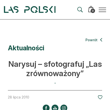
Przejdź
Przejdź
do
do
0
nawigacji
treści
Aktualności
Powrót
Aktualności
Artykuły
Hodowla lasu
Narysuj – sfotografuj „Las
Ochrona lasu
zrównoważony”
Nowe technologie
-
Prawo
28 lipca 2010
Kultura i historia