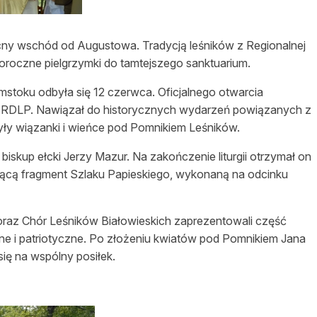
asy prywatne
cny wschód od Augustowa. Tradycją leśników z Regionalnej
roczne pielgrzymki do tamtejszego sanktuarium.
stoku odbyła się 12 czerwca. Oficjalnego otwarcia
or RDLP. Nawiązał do historycznych wydarzeń powiązanych z
yły wiązanki i wieńce pod Pomnikiem Leśników.
skup ełcki Jerzy Mazur. Na zakończenie liturgii otrzymał on
ającą fragment Szlaku Papieskiego, wykonaną na odcinku
oraz Chór Leśników Białowieskich zaprezentowali część
ijne i patriotyczne. Po złożeniu kwiatów pod Pomnikiem Jana
 się na wspólny posiłek.