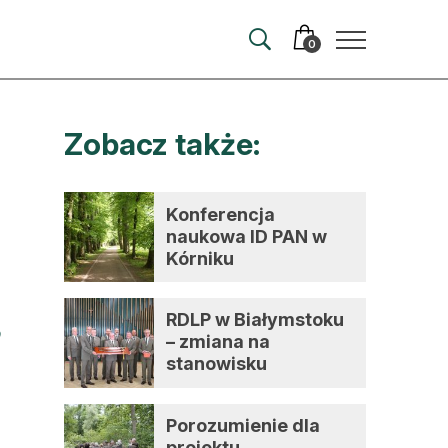
0
Zobacz także:
merata
ma
Konferencja
naukowa ID PAN w
 autorem
Kórniku
wum
RDLP w Białymstoku
t
– zmiana na
stanowisku
dyrektora
Porozumienie dla
projektu