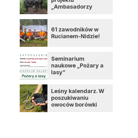
„Ambasadorzy
zmian”
61 zawodników w
Rucianem-Nidzie!
Seminarium
naukowe „Pożary a
lasy”
Leśny kalendarz. W
poszukiwaniu
owoców borówki
czernicy