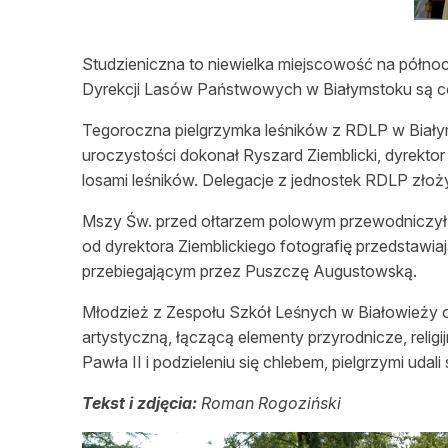
L
Studzieniczna to niewielka miejscowość na półno
Dyrekcji Lasów Państwowych w Białymstoku są co
Tegoroczna pielgrzymka leśników z RDLP w Białym
uroczystości dokonał Ryszard Ziemblicki, dyrekt
losami leśników. Delegacje z jednostek RDLP złoż
Mszy Św. przed ołtarzem polowym przewodniczył bi
od dyrektora Ziemblickiego fotografię przedstawi
przebiegającym przez Puszczę Augustowską.
Młodzież z Zespołu Szkół Leśnych w Białowieży 
artystyczną, łączącą elementy przyrodnicze, relig
Pawła II i podzieleniu się chlebem, pielgrzymi udali
Tekst i zdjęcia:
Roman Rogoziński