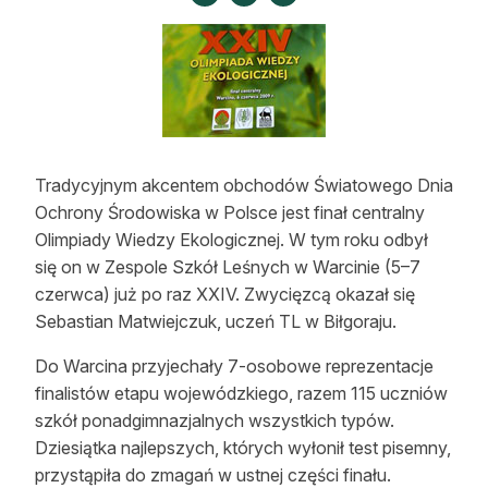
Strefa eksperta
Auto do lasu
Dla drwala
Leśnik na zakupach
Tradycyjnym akcentem obchodów Światowego Dnia
Z zagranicy
Ochrony Środowiska w Polsce jest finał centralny
Olimpiady Wiedzy Ekologicznej. W tym roku odbył
Edukacja
się on w Zespole Szkół Leśnych w Warcinie (5–7
czerwca) już po raz XXIV. Zwycięzcą okazał się
Lasy prywatne
Sebastian Matwiejczuk, uczeń TL w Biłgoraju.
Do Warcina przyjechały 7-osobowe reprezentacje
O nas
finalistów etapu wojewódzkiego, razem 115 uczniów
100 lat „Lasu Polskiego”
szkół ponadgimnazjalnych wszystkich typów.
Dziesiątka najlepszych, których wyłonił test pisemny,
Prenumerata
przystąpiła do zmagań w ustnej części finału.