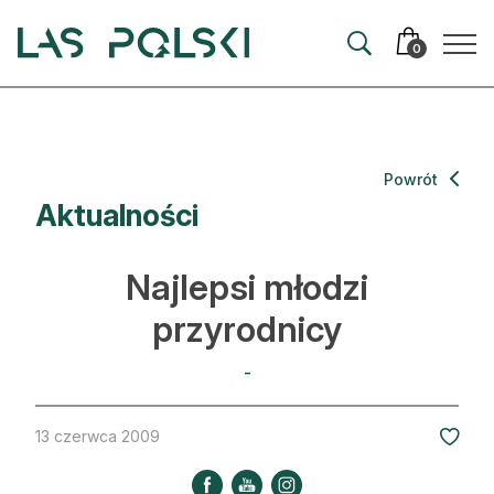
Przejdź
Przejdź
do
do
0
nawigacji
treści
Aktualności
Powrót
Aktualności
Artykuły
Hodowla lasu
Najlepsi młodzi
Ochrona lasu
przyrodnicy
Nowe technologie
-
Prawo
13 czerwca 2009
Kultura i historia