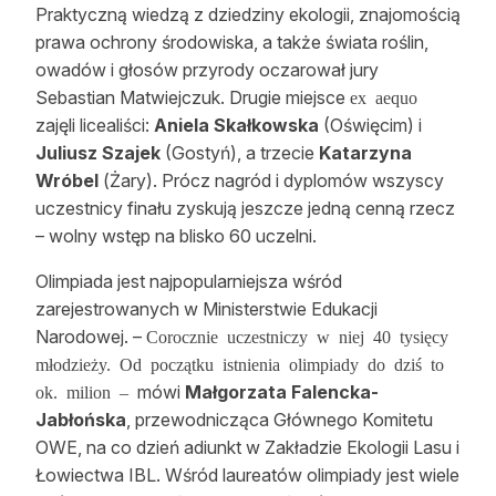
Praktyczną wiedzą z dziedziny ekologii, znajomością
Reklama
prawa ochrony środowiska, a także świata roślin,
owadów i głosów przyrody oczarował jury
Zostań autorem
Sebastian Matwiejczuk. Drugie miejsce
ex aequo
Archiwum
zajęli licealiści:
Aniela
Skałkowska
(Oświęcim) i
Juliusz Szajek
(Gostyń), a trzecie
Katarzyna
Kontakt
Wróbel
(Żary). Prócz nagród i dyplomów wszyscy
uczestnicy finału zyskują jeszcze jedną cenną rzecz
– wolny wstęp na blisko 60 uczelni.
Olimpiada jest najpopularniejsza wśród
zarejestrowanych w Ministerstwie Edukacji
Narodowej. –
Corocznie uczestniczy w niej 40 tysięcy
młodzieży. Od początku istnienia olimpiady do dziś to
mówi
Małgorzata Falencka-
ok. milion –
Jabłońska
, przewodnicząca Głównego Komitetu
OWE, na co dzień adiunkt w Zakładzie Ekologii Lasu i
Łowiectwa IBL. Wśród laureatów olimpiady jest wiele