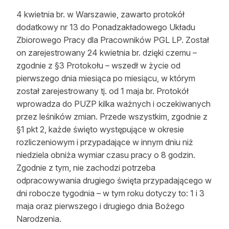
Strefa eksperta
4 kwietnia br. w Warszawie, zawarto protokół
dodatkowy nr 13 do Ponadzakładowego Układu
Auto do lasu
Zbiorowego Pracy dla Pracowników PGL LP. Został
on zarejestrowany 24 kwietnia br. dzięki czemu –
Dla drwala
zgodnie z §3 Protokołu – wszedł w życie od
Leśnik na zakupach
pierwszego dnia miesiąca po miesiącu, w którym
został zarejestrowany tj. od 1 maja br. Protokół
Z zagranicy
wprowadza do PUZP kilka ważnych i oczekiwanych
przez leśników zmian. Przede wszystkim, zgodnie z
Edukacja
§1 pkt 2, każde święto występujące w okresie
rozliczeniowym i przypadające w innym dniu niż
Lasy prywatne
niedziela obniża wymiar czasu pracy o 8 godzin.
Zgodnie z tym, nie zachodzi potrzeba
O nas
odpracowywania drugiego święta przypadającego w
dni robocze tygodnia – w tym roku dotyczy to: 1 i 3
100 lat „Lasu Polskiego”
maja oraz pierwszego i drugiego dnia Bożego
Prenumerata
Narodzenia.