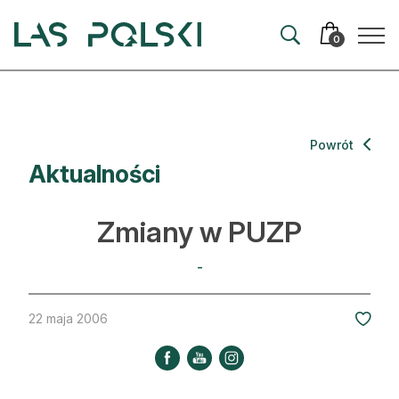
Przejdź
Przejdź
do
do
0
nawigacji
treści
Aktualności
Powrót
Aktualności
Artykuły
Hodowla lasu
Zmiany w PUZP
Ochrona lasu
-
Nowe technologie
22 maja 2006
Prawo
Kultura i historia