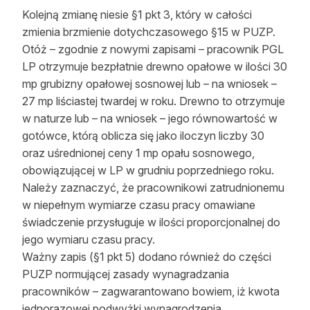
Kolejną zmianę niesie §1 pkt 3, który w całości
Reklama
zmienia brzmienie dotychczasowego §15 w PUZP.
Zostań autorem
Otóż – zgodnie z nowymi zapisami – pracownik PGL
LP otrzymuje bezpłatnie drewno opałowe w ilości 30
Archiwum
mp grubizny opałowej sosnowej lub – na wniosek –
27 mp liściastej twardej w roku. Drewno to otrzymuje
Kontakt
w naturze lub – na wniosek – jego równowartość w
gotówce, którą oblicza się jako iloczyn liczby 30
oraz uśrednionej ceny 1 mp opału sosnowego,
obowiązującej w LP w grudniu poprzedniego roku.
Należy zaznaczyć, że pracownikowi zatrudnionemu
w niepełnym wymiarze czasu pracy omawiane
świadczenie przysługuje w ilości proporcjonalnej do
jego wymiaru czasu pracy.
Ważny zapis (§1 pkt 5) dodano również do części
PUZP normującej zasady wynagradzania
pracowników – zagwarantowano bowiem, iż kwota
jednorazowej podwyżki wynagrodzenia