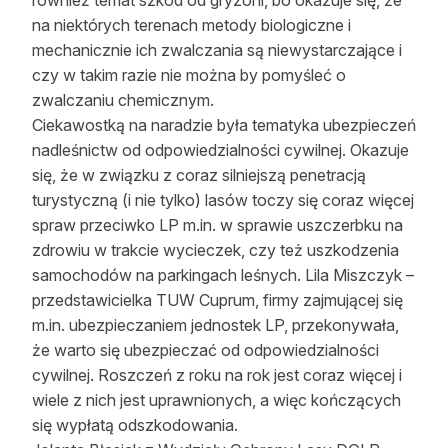
również temat szkód od gryzoni, bo okazuje się, że
na niektórych terenach metody biologiczne i
mechanicznie ich zwalczania są niewystarczające i
czy w takim razie nie można by pomyśleć o
zwalczaniu chemicznym.
Ciekawostką na naradzie była tematyka ubezpieczeń
nadleśnictw od odpowiedzialności cywilnej. Okazuje
się, że w związku z coraz silniejszą penetracją
turystyczną (i nie tylko) lasów toczy się coraz więcej
spraw przeciwko LP m.in. w sprawie uszczerbku na
zdrowiu w trakcie wycieczek, czy też uszkodzenia
samochodów na parkingach leśnych. Lila Miszczyk –
przedstawicielka TUW Cuprum, firmy zajmującej się
m.in. ubezpieczaniem jednostek LP, przekonywała,
że warto się ubezpieczać od odpowiedzialności
cywilnej. Roszczeń z roku na rok jest coraz więcej i
wiele z nich jest uprawnionych, a więc kończących
się wypłatą odszkodowania.