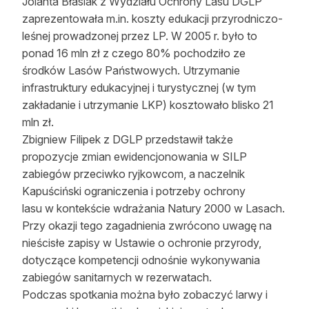
Jolanta Błasiak z Wydziału Ochrony Lasu DGLP
zaprezentowała m.in. koszty edukacji przyrodniczo-
leśnej prowadzonej przez LP. W 2005 r. było to
ponad 16 mln zł z czego 80% pochodziło ze
środków Lasów Państwowych. Utrzymanie
infrastruktury edukacyjnej i turystycznej (w tym
zakładanie i utrzymanie LKP) kosztowało blisko 21
mln zł.
Zbigniew Filipek z DGLP przedstawił także
propozycje zmian ewidencjonowania w SILP
zabiegów przeciwko ryjkowcom, a naczelnik
Kapuściński ograniczenia i potrzeby ochrony
lasu w kontekście wdrażania Natury 2000 w Lasach.
Przy okazji tego zagadnienia zwrócono uwagę na
nieścisłe zapisy w Ustawie o ochronie przyrody,
dotyczące kompetencji odnośnie wykonywania
zabiegów sanitarnych w rezerwatach.
Podczas spotkania można było zobaczyć larwy i