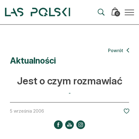
Przejdź
Przejdź
do
do
0
nawigacji
treści
Aktualności
Powrót
Aktualności
Artykuły
Hodowla lasu
Jest o czym rozmawiać
Ochrona lasu
-
Nowe technologie
5 września 2006
Prawo
Kultura i historia