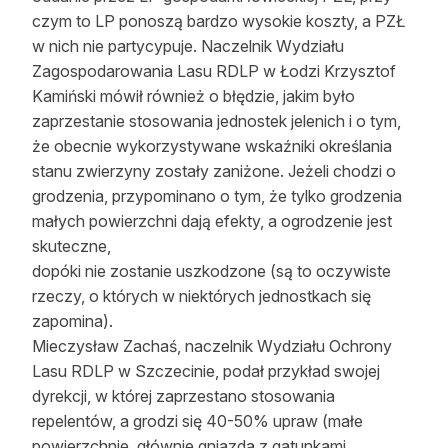
czym to LP ponoszą bardzo wysokie koszty, a PZŁ
Reklama
w nich nie partycypuje. Naczelnik Wydziału
Zostań autorem
Zagospodarowania Lasu RDLP w Łodzi Krzysztof
Kamiński mówił również o błędzie, jakim było
Archiwum
zaprzestanie stosowania jednostek jelenich i o tym,
że obecnie wykorzystywane wskaźniki określania
Kontakt
stanu zwierzyny zostały zaniżone. Jeżeli chodzi o
grodzenia, przypominano o tym, że tylko grodzenia
małych powierzchni dają efekty, a ogrodzenie jest
skuteczne,
dopóki nie zostanie uszkodzone (są to oczywiste
rzeczy, o których w niektórych jednostkach się
zapomina).
Mieczysław Zachaś, naczelnik Wydziału Ochrony
Lasu RDLP w Szczecinie, podał przykład swojej
dyrekcji, w której zaprzestano stosowania
repelentów, a grodzi się 40-50% upraw (małe
powierzchnie, głównie gniazda z gatunkami