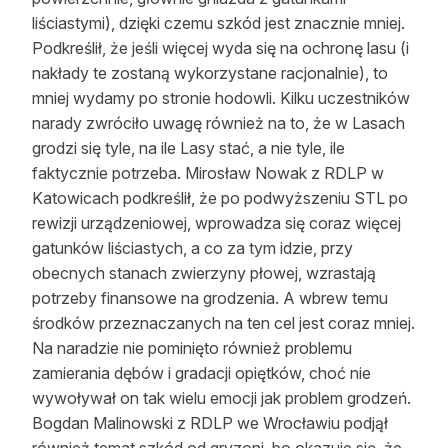
liściastymi), dzięki czemu szkód jest znacznie mniej.
Podkreślił, że jeśli więcej wyda się na ochronę lasu (i
nakłady te zostaną wykorzystane racjonalnie), to
mniej wydamy po stronie hodowli. Kilku uczestników
narady zwróciło uwagę również na to, że w Lasach
grodzi się tyle, na ile Lasy stać, a nie tyle, ile
faktycznie potrzeba. Mirosław Nowak z RDLP w
Katowicach podkreślił, że po podwyższeniu STL po
rewizji urządzeniowej, wprowadza się coraz więcej
gatunków liściastych, a co za tym idzie, przy
obecnych stanach zwierzyny płowej, wzrastają
potrzeby finansowe na grodzenia. A wbrew temu
środków przeznaczanych na ten cel jest coraz mniej.
Na naradzie nie pominięto również problemu
zamierania dębów i gradacji opiętków, choć nie
wywoływał on tak wielu emocji jak problem grodzeń.
Bogdan Malinowski z RDLP we Wrocławiu podjął