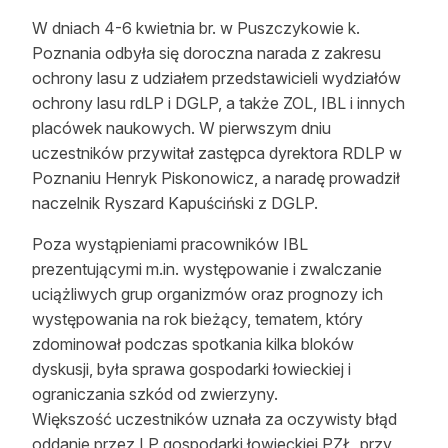
Strefa eksperta
W dniach 4-6 kwietnia br. w Puszczykowie k.
Poznania odbyła się doroczna narada z zakresu
Auto do lasu
ochrony lasu z udziałem przedstawicieli wydziałów
ochrony lasu rdLP i DGLP, a także ZOL, IBL i innych
Dla drwala
placówek naukowych. W pierwszym dniu
Leśnik na zakupach
uczestników przywitał zastępca dyrektora RDLP w
Poznaniu Henryk Piskonowicz, a naradę prowadził
Z zagranicy
naczelnik Ryszard Kapuściński z DGLP.
Edukacja
Poza wystąpieniami pracowników IBL
prezentującymi m.in. występowanie i zwalczanie
Lasy prywatne
uciążliwych grup organizmów oraz prognozy ich
występowania na rok bieżący, tematem, który
O nas
zdominował podczas spotkania kilka bloków
dyskusji, była sprawa gospodarki łowieckiej i
100 lat „Lasu Polskiego”
ograniczania szkód od zwierzyny.
Większość uczestników uznała za oczywisty błąd
Prenumerata
oddanie przez LP gospodarki łowieckiej PZŁ, przy