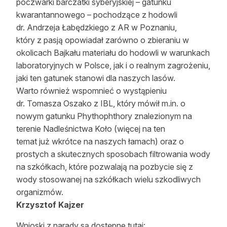
poczwarki barczatki syberyjskiej – gatunku
kwarantannowego – pochodzące z hodowli
dr. Andrzeja Łabędzkiego z AR w Poznaniu,
który z pasją opowiadał zarówno o zbieraniu w
okolicach Bajkału materiału do hodowli w warunkach
laboratoryjnych w Polsce, jak i o realnym zagrożeniu,
jaki ten gatunek stanowi dla naszych lasów.
Warto również wspomnieć o wystąpieniu
dr. Tomasza Oszako z IBL, który mówił m.in. o
nowym gatunku Phythophthory znalezionym na
terenie Nadleśnictwa Koło (więcej na ten
temat już wkrótce na naszych łamach) oraz o
prostych a skutecznych sposobach filtrowania wody
na szkółkach, które pozwalają na pozbycie się z
wody stosowanej na szkółkach wielu szkodliwych
organizmów.
Krzysztof Kajzer
Wnioski z narady są dostępne tutaj: