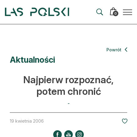
Przejdź
Przejdź
do
do
0
nawigacji
treści
Aktualności
Powrót
Aktualności
Artykuły
Hodowla lasu
Najpierw rozpoznać,
Ochrona lasu
potem chronić
Nowe technologie
-
Prawo
19 kwietnia 2006
Kultura i historia