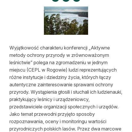
Strefa eksperta
Auto do lasu
Dla drwala
Leśnik na zakupach
Wyjątkowość charakteru konferencji „Aktywne
metody ochrony przyrody w zrównoważonym
Z zagranicy
leśnictwie” polega na zgromadzeniu w jednym
Edukacja
miejscu (CEPL w Rogowie) ludzi reprezentujących
różne instytucje i dziedziny życia, których łączy
Lasy prywatne
autentyczne zainteresowanie sprawami ochrony
przyrody. Wystąpienia głosili i słuchali ich ludzienauki,
praktykujący leśnicy i urządzeniowcy,
O nas
przedstawiciele organizacji społecznych i urzędów.
100 lat „Lasu Polskiego”
Jako temat przewodni przyjęto sposoby
rozpoznawania, oceny i monitoringu wartości
Prenumerata
przyrodniczych polskich lasów. Przez dwa marcowe