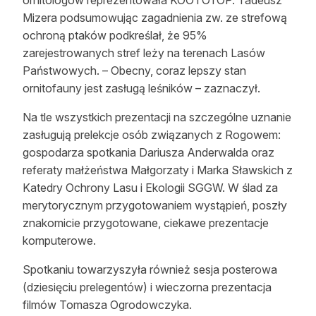
ornitologów reprezentowała KOO i OTOP. Tadeusz
Mizera podsumowując zagadnienia zw. ze strefową
ochroną ptaków podkreślał, że 95%
zarejestrowanych stref leży na terenach Lasów
Państwowych. – Obecny, coraz lepszy stan
ornitofauny jest zasługą leśników – zaznaczył.
Na tle wszystkich prezentacji na szczególne uznanie
zasługują prelekcje osób związanych z Rogowem:
gospodarza spotkania Dariusza Anderwalda oraz
referaty małżeństwa Małgorzaty i Marka Sławskich z
Katedry Ochrony Lasu i Ekologii SGGW. W ślad za
merytorycznym przygotowaniem wystąpień, poszły
znakomicie przygotowane, ciekawe prezentacje
komputerowe.
Spotkaniu towarzyszyła również sesja posterowa
(dziesięciu prelegentów) i wieczorna prezentacja
filmów Tomasza Ogrodowczyka.