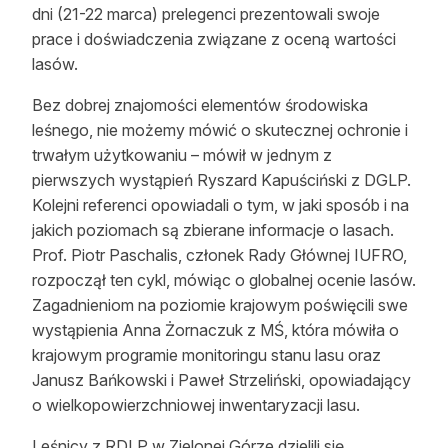
dni (21-22 marca) prelegenci prezentowali swoje
Reklama
prace i doświadczenia związane z oceną wartości
lasów.
Zostań autorem
Bez dobrej znajomości elementów środowiska
Archiwum
leśnego, nie możemy mówić o skutecznej ochronie i
trwałym użytkowaniu – mówił w jednym z
Kontakt
pierwszych wystąpień Ryszard Kapuściński z DGLP.
Kolejni referenci opowiadali o tym, w jaki sposób i na
jakich poziomach są zbierane informacje o lasach.
Prof. Piotr Paschalis, członek Rady Głównej IUFRO,
rozpoczął ten cykl, mówiąc o globalnej ocenie lasów.
Zagadnieniom na poziomie krajowym poświęcili swe
wystąpienia Anna Żornaczuk z MŚ, która mówiła o
krajowym programie monitoringu stanu lasu oraz
Janusz Bańkowski i Paweł Strzeliński, opowiadający
o wielkopowierzchniowej inwentaryzacji lasu.
Leśnicy z RDLP w Zielonej Górze dzielili się