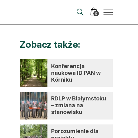
0
Zobacz także:
merata
ma
Konferencja
naukowa ID PAN w
 autorem
Kórniku
wum
RDLP w Białymstoku
t
– zmiana na
stanowisku
dyrektora
Porozumienie dla
projektu