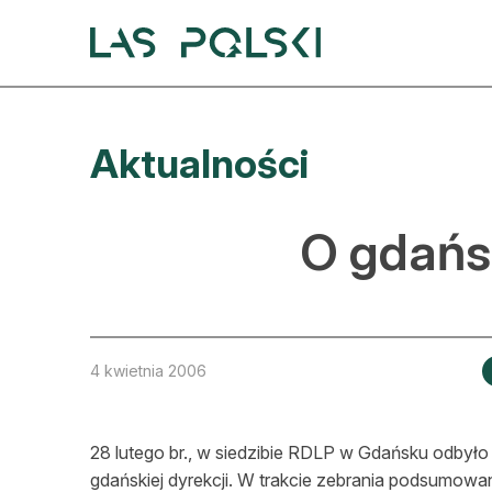
Przejdź
Przejdź
do
do
nawigacji
treści
A
Aktualności
A
S
O gdańsk
A
D
L
4 kwietnia 2006
Z
28 lutego br., w siedzibie RDLP w Gdańsku odbyło
E
gdańskiej dyrekcji. W trakcie zebrania podsumowan