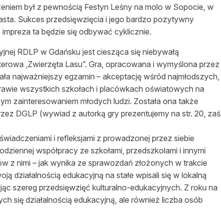
zeniem był z pewnością Festyn Leśny na molo w Sopocie, w
asy prywatne
asta. Sukces przedsięwzięcia i jego bardzo pozytywny
 impreza ta będzie się odbywać cyklicznie.
jnej RDLP w Gdańsku jest ciesząca się niebywałą
uterowa ,Zwierzęta Lasu”. Gra, opracowana i wymyślona przez
a najważniejszy egzamin – akceptację wśród najmłodszych,
prawie wszystkich szkołach i placówkach oświatowych na
żym zainteresowaniem młodych ludzi. Została ona także
zez DGLP (wywiad z autorką gry prezentujemy na str. 20, zaś
oświadczeniami i refleksjami z prowadzonej przez siebie
codziennej współpracy ze szkołami, przedszkolami i innymi
ów z nimi – jak wynika ze sprawozdań złożonych w trakcie
oją działalnością edukacyjną na stałe wpisali się w lokalną
ując szereg przedsięwzięć kulturalno-edukacyjnych. Z roku na
cych się działalnością edukacyjną, ale również liczba osób