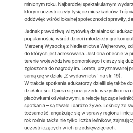
minionym roku. Najbardziej spektakularnym wydar
L
którym uczestniczyły tysiące mieszkańców Trójmi
oddźwięk wśród lokalnej społeczności sprawiły, że
Jednak prawdziwą wizytówką działalności edukacy
popularnością wśród dzieci i młodzieży gra komp
Marzenę Wysocką z Nadleśnictwa Wejherowo, zdał
do których jest adresowana. Jest ona obecnie w 
terenie województwa pomorskiego i cieszy się du
zgłoszona do nagrody im. Loreta, przyznawanej pr
samą grę w dziale ,Z wydawnictw” na str. 19).
W trakcie spotkania edukatorzy dzielili się także d
działalności. Opiera się ona przede wszystkim na 
placówkami oświatowymi, a relacje łączące leśnik
spotkania – są trwałe i bardzo żywe. Leśnicy ze sw
tożsamość, angażując się w sprawy regionu i inicj
rok rośnie także nie tylko liczba leśników, zajmują
uczestniczących w ich przedsięwzięciach.