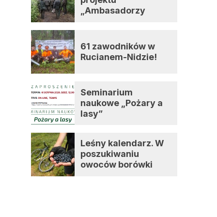
„Ambasadorzy
zmian”
61 zawodników w
Rucianem-Nidzie!
Seminarium
naukowe „Pożary a
lasy”
Leśny kalendarz. W
poszukiwaniu
owoców borówki
czernicy