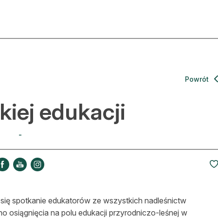
ktualności
O nas
rtykuły
Prenu
Powrót
trefa eksperta
Rekla
iej edukacji
uto do lasu
Zostań
-
la drwala
Archi
eśnik na zakupach
Kontak
 zagranicy
 się spotkanie edukatorów ze wszystkich nadleśnictw
dukacja
o osiągnięcia na polu edukacji przyrodniczo-leśnej w