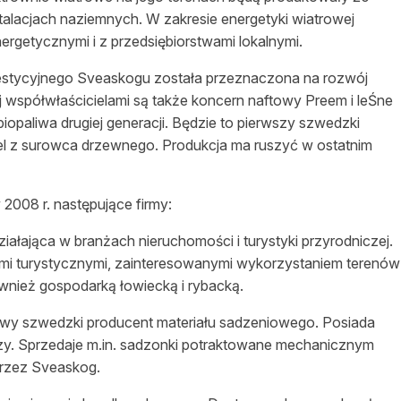
stalacjach naziemnych. W zakresie energetyki wiatrowej
ergetycznymi i z przedsiębiorstwami lokalnymi.
westycyjnego Sveaskogu została przeznaczona na rozwój
j
współwłaścicielami
są także koncern naftowy Preem i leŚne
iopaliwa drugiej generacji. Będzie to pierwszy szwedzki
el z surowca drzewnego. Produkcja ma ruszyć w ostatnim
008 r. następujące firmy:
ziałająca w branżach
nieruchomości
i turystyki przyrodniczej.
mi turystycznymi, zainteresowanymi wykorzystaniem terenów
wnież gospodarką łowiecką i rybacką.
owy szwedzki producent materiału sadzeniowego. Posiada
czy. Sprzedaje m.in. sadzonki potraktowane mechanicznym
rzez Sveaskog.