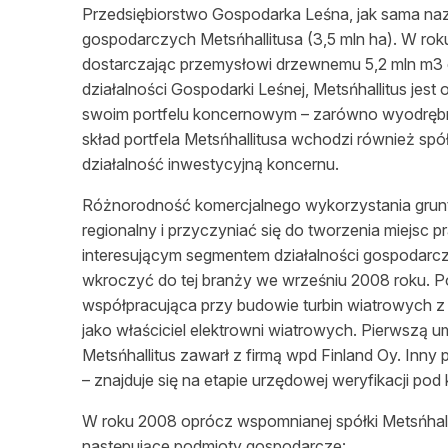
Przedsiębiorstwo Gospodarka
Leśna
, jak sama n
gospodarczych Metsńhallitusa (3,5 mln ha). W ro
dostarczając przemysłowi drzewnemu 5,2 mln m3 
działalności
Gospodarki
Leśnej
, Metsńhallitus jes
swoim portfelu koncernowym – zarówno wyodrębnio
skład portfela Metsńhallitusa wchodzi również spółk
działalność
inwestycyjną koncernu.
Różnorodność
komercjalnego wykorzystania gr
regionalny i przyczyniać się do tworzenia miejsc p
interesującym segmentem
działalności
gospodarcze
wkroczyć do tej branży we
wrześniu
2008 roku. P
współpracująca przy budowie turbin wiatrowych z 
jako
właściciel
elektrowni wiatrowych. Pierwszą 
Metsńhallitus zawarł z firmą wpd Finland Oy. Inny
– znajduje się na etapie urzędowej weryfikacji po
W roku 2008 oprócz wspomnianej spółki Metsńhalli
następujące podmioty gospodarcze: