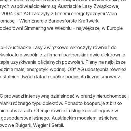
órych
współwłaścicielem
są Austriackie Lasy Związkowe,
ku 2004
Öbf AG
założyły z firmami energetycznymi Wien
Biomasę – Wien Energie Bundesforste Kraftwerk
trociepłowni Simmering we Wiedniu – największej w Europie
bH Austriackie Lasy Związkowe wkroczyły również do
sploatuje wspólnie z firmami partnerskimi dwie elektrownie
apie uzyskiwania oficjalnych pozwoleń. Plany na najbliższe
iedzinie małej energetyki wodnej. ÖBf AG udostępnia również
 ostatnich dwóch latach spółka podpisała liczne umowy z
 AG prowadzi intensywną
działalność
w branży
nieruchomości
,
ianiu różnego typu obiektów. Ponadto kooperuje z blisko
woich obszarach. Oferuje również usługi konsultingowe w
o gospodarstwa
leśnego
. Austriackim modelem
leśnictwa
owe Bułgarii, Węgier i Serbii.