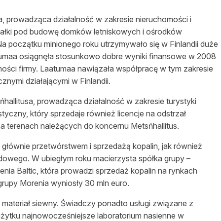
sa, prowadząca
działalność
w zakresie
nieruchomości
i
ziałki pod budowę domków letniskowych i
ośrodków
 Na początku minionego roku utrzymywało się w Finlandii duże
atumaa osiągnęła stosunkowo dobre wyniki finansowe w 2008
ności
firmy. Laatumaa nawiązała współpracę w tym zakresie
znymi działającymi w Finlandii.
sńhallitusa, prowadząca
działalność
w zakresie turystyki
styczny, który sprzedaje również licencje na odstrzał
a terenach należących do koncernu Metsńhallitus.
 głównie przetwórstwem i sprzedażą kopalin, jak również
ądowego. W ubiegłym roku macierzysta spółka grupy –
renia Baltic, która prowadzi sprzedaż kopalin na rynkach
 grupy Morenia wyniosły 30 mln euro.
materiał siewny.
Świadczy
ponadto usługi związane z
użytku
najnowocześniejsze
laboratorium nasienne w