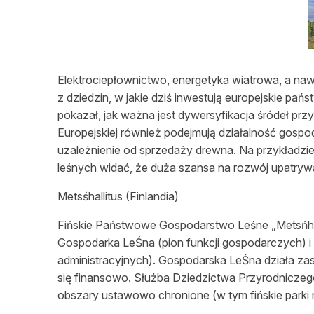
L
Elektrociepłownictwo, energetyka wiatrowa, a nawet
z dziedzin, w jakie dziś inwestują europejskie p
pokazał, jak ważna jest dywersyfikacja śródeł pr
Europejskiej również podejmują działalność gospo
uzależnienie od sprzedaży drewna. Na przykładz
leśnych widać, że duża szansa na rozwój upatrywa
Metsśhallitus
(Finlandia)
Fińskie Państwowe Gospodarstwo
Leśne
„Metsńha
Gospodarka LeŚna (pion funkcji gospodarczych) i 
administracyjnych). Gospodarska LeŚna działa za
się finansowo. Służba Dziedzictwa Przyrodniczeg
obszary ustawowo chronione (w tym fińskie parki