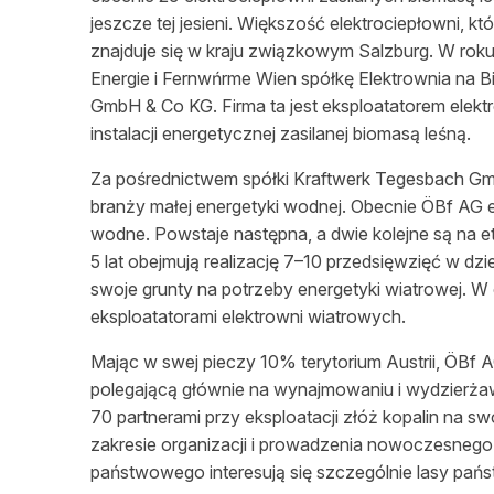
jeszcze tej jesieni.
Większość
elektrociepł
o
wni
, kt
znajduje się w kraju związkowym Salzburg. W ro
Energie i Fernwńrme Wien spółkę Elektrownia na 
GmbH & Co KG.
Firma ta jest eksploatatorem elek
instalacji energetycznej zasilanej biomasą
leśną
.
Za
pośrednictwem
spółki Kraftwerk Tegesbach Gm
branży małej energetyki wodnej. Obecnie ÖBf AG ek
wodne. Powstaje następna, a dwie kolejne są na et
5 lat obejmują realizację 7–10 przedsięwzięć w dz
swoje grunty na potrzeby energetyki wiatrowej. W
eksploatatorami elektrowni wiatrowych.
Mając w swej pieczy 10% terytorium Austrii, ÖBf
polegającą głównie na wynajmowaniu i wydzierżaw
70 partnerami przy eksploatacji złóż kopalin na s
zakresie organizacji i prowadzenia nowoczesneg
państwowego interesują się szczególnie lasy państw