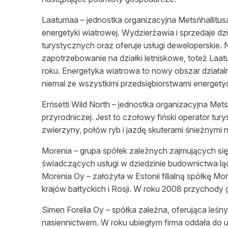
Laatumaa – jednostka organizacyjna Metsńhallitu
energetyki wiatrowej. Wydzierżawia i sprzedaje d
turystycznych oraz oferuje usługi deweloperskie.
zapotrzebowanie na działki letniskowe, toteż La
roku. Energetyka wiatrowa to nowy obszar
działal
niemal ze wszystkimi przedsiębiorstwami energetyc
Erńsetti Wild North – jednostka organizacyjna Met
przyrodniczej. Jest to czołowy fiński operator tury
zwierzyny, połów ryb i jazdę skuterami
śnieżnymi
n
Morenia – grupa spółek zależnych zajmujących się
świadczących
usługi w dziedzinie budownictwa l
Morenia Oy – założyła w Estonii filialną spółkę Mo
krajów bałtyckich i Rosji. W roku 2008 przychody
Simen Forelia Oy – spółka zależna, oferująca
leśny
nasiennictwem. W roku ubiegłym firma oddała do 