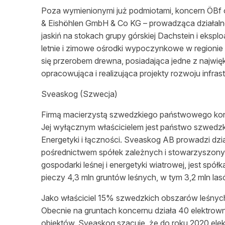
Poza wymienionymi już podmiotami, koncern ÖBf 
& Eishöhlen GmbH & Co KG – prowadząca działaln
jaskiń na stokach grupy górskiej Dachstein i eksp
letnie i zimowe
ośrodki
wypoczynkowe w regionie S
się przerobem drewna, posiadająca jedne z najwię
opracowująca i realizująca projekty rozwoju infras
Sveaskog (Szwecja)
Firmą macierzystą szwedzkiego państwowego k
Jej wyłącznym
właścicielem
jest państwo szwedzk
Energetyki i ł
ączności
. Sveaskog AB prowadzi
dzi
pośrednictwem
spółek zależnych i stowarzyszony
gospodarki
leśnej
i energetyki wiatrowej, jest spó
pieczy 4,3 mln gruntów
leśnych
, w tym 3,2 mln l
Jako
właściciel
15% szwedzkich obszarów
leśnyc
Obecnie na gruntach koncernu działa 40 elektrowni
obiektów. Sveaskog szacuje, że do roku 2020 ele