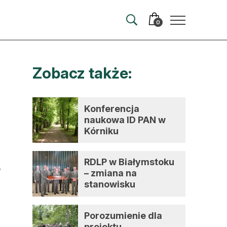
0
Zobacz także:
merata
ma
Konferencja
naukowa ID PAN w
 autorem
Kórniku
wum
RDLP w Białymstoku
t
– zmiana na
stanowisku
dyrektora
Porozumienie dla
projektu