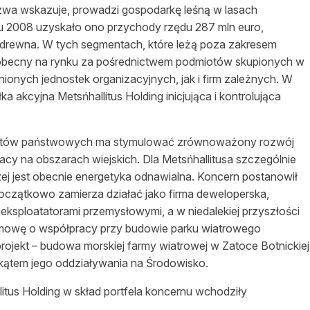
azwa wskazuje, prowadzi gospodarkę
leśną
w lasach
ku 2008 uzyskało ono przychody rzędu 287 mln euro,
drewna. W tych segmentach, które leżą poza zakresem
t obecny na rynku za
pośrednictwem
podmiotów skupionych w
nych jednostek organizacyjnych, jak i firm zależnych. W
a akcyjna Metsńhallitus Holding inicjująca i kontrolująca
untów państwowych ma stymulować zrównoważony rozwój
racy na obszarach wiejskich. Dla Metsńhallitusa szczególnie
j jest obecnie energetyka odnawialna. Koncern postanowił
oczątkowo zamierza działać jako firma deweloperska,
eksploatatorami przemysłowymi, a w niedalekiej
przyszłości
umowę o współpracy przy budowie parku wiatrowego
 projekt – budowa morskiej farmy wiatrowej w Zatoce Botnickiej
d kątem jego oddziaływania na Środowisko.
tus Holding w skład portfela koncernu wchodziły