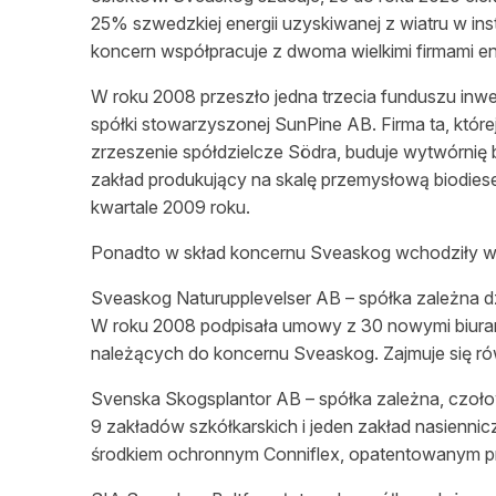
25% szwedzkiej energii uzyskiwanej z wiatru w in
koncern współpracuje z dwoma wielkimi firmami en
W roku 2008 przeszło jedna trzecia funduszu in
spółki stowarzyszonej SunPine AB. Firma ta, które
zrzeszenie spółdzielcze Södra, buduje wytwórnię b
zakład produkujący na skalę przemysłową biodies
kwartale 2009 roku.
Ponadto w skład koncernu Sveaskog wchodziły w 2
Sveaskog Naturupplevelser AB – spółka zależna d
W roku 2008 podpisała umowy z 30 nowymi biura
należących do koncernu Sveaskog. Zajmuje się ró
Svenska Skogsplantor AB – spółka zależna, czoł
9 zakładów szkółkarskich i jeden zakład nasienni
środkiem
ochronnym Conniflex, opatentowanym p