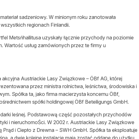
materiał sadzeniowy. W minionym roku zanotowała
wszystkich regionach Finlandii.
tfel Metsńhallitusa uzyskały łącznie przychody na poziomie
m.
Wartość
usług zamówionych przez te firmy u
 akcyjna Austriackie Lasy Związkowe – ÖBf AG, której
eprezentowana przez ministra rolnictwa,
leśnictwa
,
środowiska
i
ym. Spółka ta, jako firma macierzysta koncernu ÖBf,
ośrednictwem
spółki holdingowej ÖBf Beteiligungs GmbH.
darki
leśnej
. Podstawową
część
pozostałych przychodów
yki i nieruchomoŚci. W 2002 r. Austriackie Lasy Związkowe
ę Prąd i Ciepło z Drewna – SWH GmbH. Spółka ta eksploatuje
eśną
, a dwie kolejne instalacje mają zostać oddane do użytku