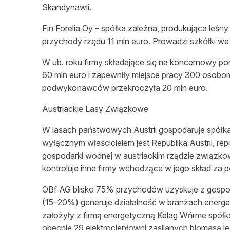
Skandynawii.
Fin Forelia Oy – spółka zależna, produkująca
leśny
przychody rzędu 11 mln euro. Prowadzi szkółki we 
W ub. roku firmy składające się na koncernowy por
60 mln euro i zapewniły miejsce pracy 300 osobo
podwykonawców przekroczyła 20 mln euro.
Austriackie Lasy Zwi
ą
zkowe
W lasach państwowych Austrii gospodaruje spółka
wyłącznym
właścicielem
jest Republika Austrii, r
gospodarki wodnej w austriackim rządzie związkow
kontroluje inne firmy wchodzące w jego skład za
p
ÖBf AG blisko 75% przychodów uzyskuje z
gospo
(15–20%) generuje
działalność
w branżach energet
założyły z firmą energetyczną Kelag Wńrme spółk
obecnie 29 elektrociepłowni zasilanych biomasą
l