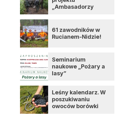
„Ambasadorzy
zmian”
61 zawodników w
Rucianem-Nidzie!
Seminarium
naukowe „Pożary a
lasy”
Leśny kalendarz. W
poszukiwaniu
owoców borówki
czernicy