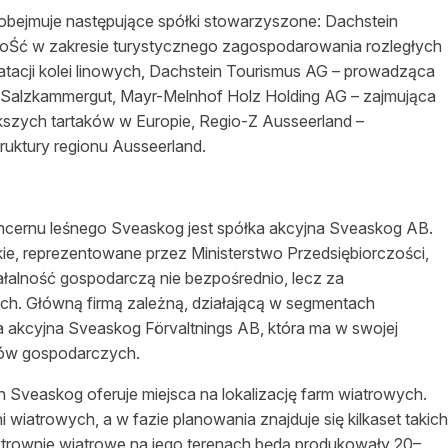
obejmuje następujące spółki stowarzyszone: Dachstein
oŚć w zakresie turystycznego zagospodarowania rozległych
loatacji kolei linowych, Dachstein Tourismus AG – prowadząca
alzkammergut, Mayr-Melnhof Holz Holding AG – zajmująca
kszych tartaków w Europie, Regio-Z Ausseerland –
truktury regionu Ausseerland.
oncernu
leśnego
Sveaskog jest spółka akcyjna Sveaskog AB.
ie, reprezentowane przez Ministerstwo
Przedsiębiorczości
,
ałalność
gospodarczą nie
bezpośrednio
, lecz za
ch. Główną firmą zależną, działającą w segmentach
łka akcyjna Sveaskog Förvaltnings AB, która ma w swojej
asów gospodarczych.
h
Sveaskog oferuje miejsca na lokalizację farm wiatrowych.
 wiatrowych, a w fazie planowania znajduje się kilkaset takich
ktrownie wiatrowe na jego terenach będą produkowały 20–