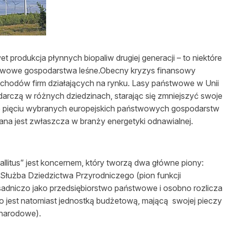
asy prywatne
 produkcja płynnych biopaliw drugiej generacji – to niektóre
aństwowe gospodarstwa leśne.Obecny kryzys finansowy
zychodów firm działających na rynku. Lasy państwowe w Unii
darczą w różnych dziedzinach, starając się zmniejszyć swoje
ie pięciu wybranych europejskich państwowych gospodarstw
na jest zwłaszcza w branży energetyki odnawialnej.
llitus” jest koncernem, który tworzą dwa główne piony:
Służba Dziedzictwa Przyrodniczego (pion funkcji
sadniczo jako przedsiębiorstwo państwowe i osobno rozlicza
o jest natomiast jednostką budżetową, mającą
swojej pieczy
 narodowe).