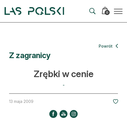
Przejdź
Przejdź
do
do
0
nawigacji
treści
Aktualności
Powrót
Z zagranicy
Artykuły
Hodowla lasu
Zrębki w cenie
Ochrona lasu
-
Nowe technologie
13 maja 2009
Prawo
Kultura i historia