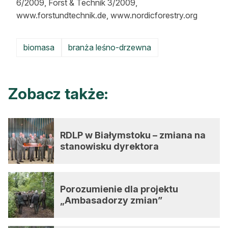
6/2009, Forst & Technik 3/2009,
Reklama
www.forstundtechnik.de, www.nordicforestry.org
Zostań autorem
biomasa
branża leśno-drzewna
Archiwum
Kontakt
Zobacz także:
RDLP w Białymstoku – zmiana na
stanowisku dyrektora
Porozumienie dla projektu
„Ambasadorzy zmian”