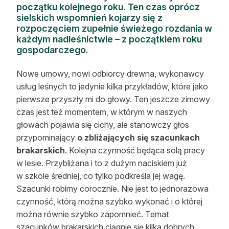
początku kolejnego roku. Ten czas oprócz
Reklama
sielskich wspomnień kojarzy się z
rozpoczęciem zupełnie świeżego rozdania w
Zostań autorem
każdym nadleśnictwie – z początkiem roku
gospodarczego.
Archiwum
Nowe umowy, nowi odbiorcy drewna, wykonawcy
Kontakt
usług leśnych to jedynie kilka przykładów, które jako
pierwsze przyszły mi do głowy. Ten jeszcze zimowy
czas jest też momentem, w którym w naszych
głowach pojawia się cichy, ale stanowczy głos
przypominający
o zbliżających się szacunkach
brakarskich
. Kolejna czynność będąca solą pracy
w lesie. Przybliżana i to z dużym naciskiem już
w szkole średniej, co tylko podkreśla jej wagę.
Szacunki robimy corocznie. Nie jest to jednorazowa
czynność, którą można szybko wykonać i o której
można równie szybko zapomnieć. Temat
szacunków brakarskich ciągnie się kilka dobrych