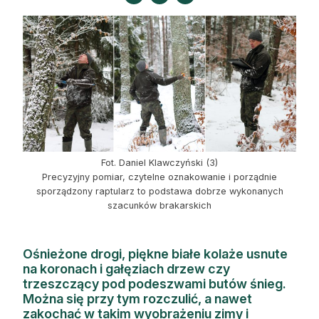
Strefa eksperta
Auto do lasu
Dla drwala
Leśnik na zakupach
Z zagranicy
Fot. Daniel Klawczyński (3)
Edukacja
Precyzyjny pomiar, czytelne oznakowanie i porządnie
sporządzony raptularz to podstawa dobrze wykonanych
Lasy prywatne
szacunków brakarskich
O nas
Ośnieżone drogi, piękne białe kolaże usnute
na koronach i gałęziach drzew czy
100 lat „Lasu Polskiego”
trzeszczący pod podeszwami butów śnieg.
Można się przy tym rozczulić, a nawet
Prenumerata
zakochać w takim wyobrażeniu zimy i