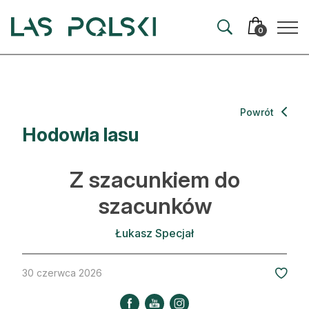
Przejdź
Przejdź
do
do
0
nawigacji
treści
Aktualności
Powrót
Hodowla lasu
Artykuły
Hodowla lasu
Z szacunkiem do
Ochrona lasu
szacunków
Nowe technologie
Łukasz Specjał
Prawo
30 czerwca 2026
Kultura i historia