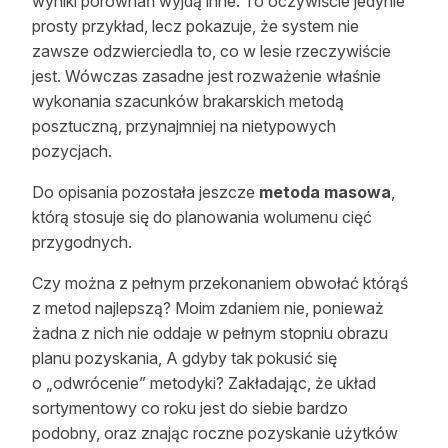
wyniki porównań wyjdą inne. To oczywiście jedynie
prosty przykład, lecz pokazuje, że system nie
zawsze odzwierciedla to, co w lesie rzeczywiście
jest. Wówczas zasadne jest rozważenie właśnie
wykonania szacunków brakarskich metodą
posztuczną, przynajmniej na nietypowych
pozycjach.
Do opisania pozostała jeszcze
metoda masowa
,
którą stosuje się do planowania wolumenu cięć
przygodnych.
Czy można z pełnym przekonaniem obwołać którąś
z metod najlepszą? Moim zdaniem nie, ponieważ
żadna z nich nie oddaje w pełnym stopniu obrazu
planu pozyskania, A gdyby tak pokusić się
o „odwrócenie” metodyki? Zakładając, że układ
sortymentowy co roku jest do siebie bardzo
podobny, oraz znając roczne pozyskanie użytków