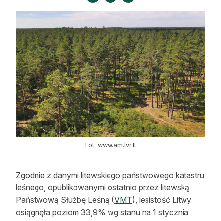
Strefa eksperta
Auto do lasu
Dla drwala
Leśnik na zakupach
Z zagranicy
Edukacja
Lasy prywatne
Fot. www.am.lvr.lt
O nas
Zgodnie z danymi litewskiego państwowego katastru
leśnego, opublikowanymi ostatnio przez litewską
100 lat „Lasu Polskiego”
Państwową Służbę Leśną (
VMT
), lesistość Litwy
Prenumerata
osiągnęła poziom 33,9% wg stanu na 1 stycznia