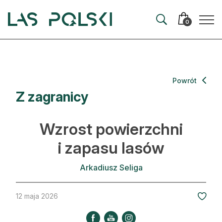
Przejdź
Przejdź
do
do
0
nawigacji
treści
Aktualności
Powrót
Z zagranicy
Artykuły
Hodowla lasu
Wzrost powierzchni
Ochrona lasu
i zapasu lasów
Nowe technologie
Arkadiusz Seliga
Prawo
12 maja 2026
Kultura i historia