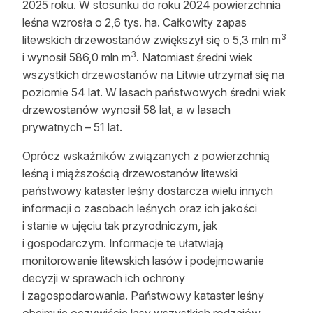
2025 roku. W stosunku do roku 2024 powierzchnia
Reklama
leśna wzrosła o 2,6 tys. ha. Całkowity zapas
3
litewskich drzewostanów zwiększył się o 5,3 mln m
Zostań autorem
3
i wynosił 586,0 mln m
. Natomiast średni wiek
wszystkich drzewostanów na Litwie utrzymał się na
Archiwum
poziomie 54 lat. W lasach państwowych średni wiek
Kontakt
drzewostanów wynosił 58 lat, a w lasach
prywatnych – 51 lat.
Oprócz wskaźników związanych z powierzchnią
leśną i miąższością drzewostanów litewski
państwowy kataster leśny dostarcza wielu innych
informacji o zasobach leśnych oraz ich jakości
i stanie w ujęciu tak przyrodniczym, jak
i gospodarczym. Informacje te ułatwiają
monitorowanie litewskich lasów i podejmowanie
decyzji w sprawach ich ochrony
i zagospodarowania. Państwowy kataster leśny
obejmuje oczywiście lasy wszystkich rodzajów