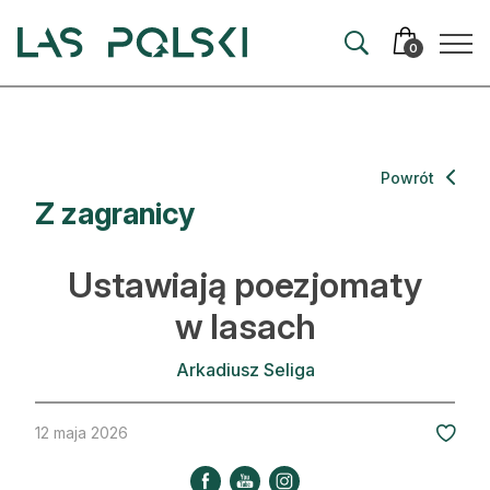
Przejdź
Przejdź
do
do
0
nawigacji
treści
Aktualności
Powrót
Z zagranicy
Artykuły
Hodowla lasu
Ustawiają poezjomaty
Ochrona lasu
w lasach
Nowe technologie
Arkadiusz Seliga
Prawo
12 maja 2026
Kultura i historia