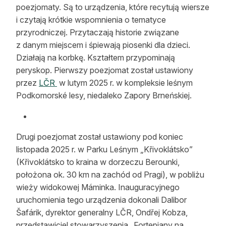
poezjomaty. Są to urządzenia, które recytują wiersze
Reklama
i czytają krótkie wspomnienia o tematyce
przyrodniczej. Przytaczają historie związane
Zostań autorem
z danym miejscem i śpiewają piosenki dla dzieci.
Archiwum
Działają na korbkę. Kształtem przypominają
peryskop. Pierwszy poezjomat został ustawiony
Kontakt
przez
LČR
w lutym 2025 r. w kompleksie leśnym
Podkomorské lesy, niedaleko Zapory Brneńskiej.
Drugi poezjomat został ustawiony pod koniec
listopada 2025 r. w Parku Leśnym „Křivoklátsko”
(Křivoklátsko to kraina w dorzeczu Berounki,
położona ok. 30 km na zachód od Pragi), w pobliżu
wieży widokowej Máminka. Inauguracyjnego
uruchomienia tego urządzenia dokonali Dalibor
Šafárik, dyrektor generalny LČR, Ondřej Kobza,
przedstawiciel stowarzyszenia „Fortepiany na