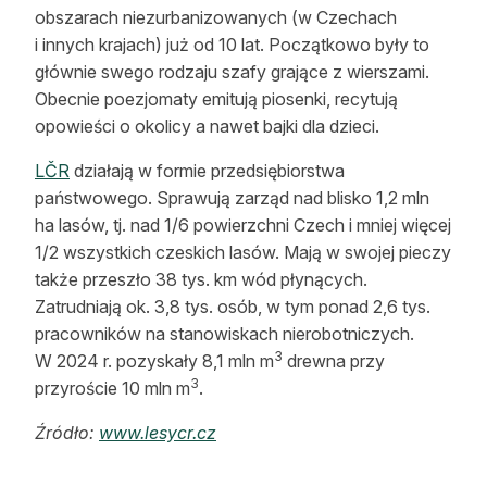
obszarach niezurbanizowanych (w Czechach
i innych krajach) już od 10 lat. Początkowo były to
głównie swego rodzaju szafy grające z wierszami.
Obecnie poezjomaty emitują piosenki, recytują
opowieści o okolicy a nawet bajki dla dzieci.
LČR
działają w formie przedsiębiorstwa
państwowego. Sprawują zarząd nad blisko 1,2 mln
ha lasów, tj. nad 1/6 powierzchni Czech i mniej więcej
1/2 wszystkich czeskich lasów. Mają w swojej pieczy
także przeszło 38 tys. km wód płynących.
Zatrudniają ok. 3,8 tys. osób, w tym ponad 2,6 tys.
pracowników na stanowiskach nierobotniczych.
3
W 2024 r. pozyskały 8,1 mln m
drewna przy
3
przyroście 10 mln m
.
Źródło:
www.lesycr.cz