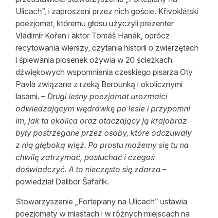
Ulicach”, i zaproszeni przez nich goście. Křivoklátski
poezjomat, któremu głosu użyczyli prezenter
Vladimír Kořen i aktor Tomáš Hanák, oprócz
recytowania wierszy, czytania historii o zwierzętach
i śpiewania piosenek ożywia w 20 ścieżkach
dźwiękowych wspomnienia czeskiego pisarza Oty
Pavla związane z rzeką Berounką i okolicznymi
lasami. –
Drugi leśny poezjomat urozmaici
odwiedzającym wędrówkę po lesie i przypomni
im, jak ta okolica oraz otaczający ją krajobraz
były postrzegane przez osoby, które odczuwały
z nią głęboką więź. Po prostu możemy się tu na
chwilę zatrzymać, posłuchać i czegoś
doświadczyć. A to nieczęsto się zdarza
–
powiedział Dalibor Šafařík.
Stowarzyszenie „Fortepiany na Ulicach” ustawia
poezjomaty w miastach i w różnych miejscach na