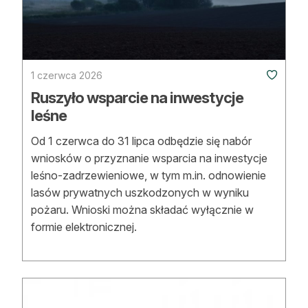
Strefa eksperta
Auto do lasu
Dla drwala
1 czerwca 2026
Ruszyło wsparcie na inwestycje
Leśnik na zakupach
leśne
Z zagranicy
Od 1 czerwca do 31 lipca odbędzie się nabór
wniosków o przyznanie wsparcia na inwestycje
Edukacja
leśno-zadrzewieniowe, w tym m.in. odnowienie
lasów prywatnych uszkodzonych w wyniku
Lasy prywatne
pożaru. Wnioski można składać wyłącznie w
formie elektronicznej.
O nas
100 lat „Lasu Polskiego”
Prenumerata