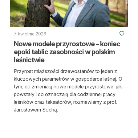
Strefa eksperta
Auto do lasu
Dla drwala
7 kwietnia 2026
Nowe modele przyrostowe – koniec
Leśnik na zakupach
epoki tablic zasobności w polskim
leśnictwie
Z zagranicy
Przyrost miąższości drzewostanów to jeden z
Edukacja
kluczowych parametrów w gospodarce leśnej. O
Lasy prywatne
tym, co zmieniają nowe modele przyrostowe, jak
powstały i co oznaczają dla codziennej pracy
leśników oraz taksatorów, rozmawiamy z prof.
O nas
Jarosławem Sochą.
100 lat „Lasu Polskiego”
Prenumerata