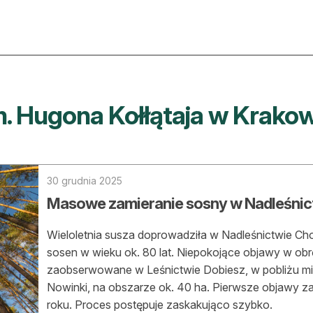
ktualności
O nas
m. Hugona Kołłątaja w Krako
rtykuły
Prenu
trefa eksperta
Rekla
uto do lasu
Zostań
30 grudnia 2025
Masowe zamieranie sosny w Nadleśni
la drwala
Archi
eśnik na zakupach
Wieloletnia susza doprowadziła w Nadleśnictwie C
Kontak
sosen w wieku ok. 80 lat. Niepokojące objawy w ob
 zagranicy
zaobserwowane w Leśnictwie Dobiesz, w pobliżu mi
Nowinki, na obszarze ok. 40 ha. Pierwsze objawy 
dukacja
roku. Proces postępuje zaskakująco szybko.