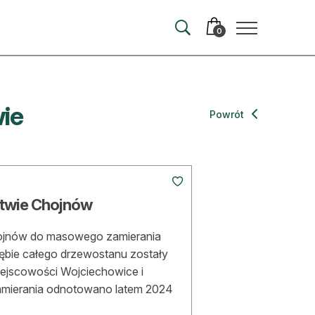
0
wie
merata
Powrót
ma
 autorem
ctwie Chojnów
wum
hojnów do masowego zamierania
t
rębie całego drzewostanu zostały
ejscowości Wojciechowice i
zamierania odnotowano latem 2024