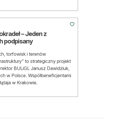
okradeł – Jeden z
h podpisany
, torfowisk i terenów
struktury” to strategiczny projekt
yrektor BULiGL Janusz Dawidziuk,
ych w Polsce. Współbeneficjentami
łątaja w Krakowie.