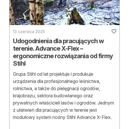
Strefa eksperta
Auto do lasu
Dla drwala
13 czerwca 2025
Udogodnienia dla pracujących w
Leśnik na zakupach
terenie. Advance X-Flex –
ergonomiczne rozwiązania od firmy
Z zagranicy
Stihl
Edukacja
Grupa Stihl od lat projektuje i produkuje
Lasy prywatne
urządzenia dla profesjonalnego leśnictwa,
rolnictwa, a także do pielęgnacji ogrodów,
krajobrazu, sektora budowlanego oraz
O nas
prywatnych właścicieli lasów i ogrodów. Jednym
z ułatwień dla pracujących w terenie jest
100 lat „Lasu Polskiego”
modułowy system nośny Stihl Advance X-Flex.
Prenumerata