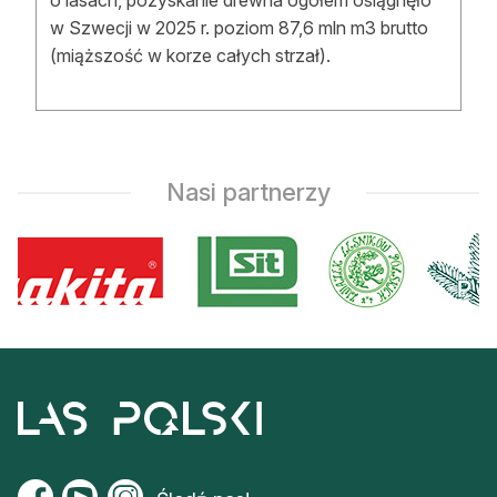
o lasach, pozyskanie drewna ogółem osiągnęło
Strefa eksperta
w Szwecji w 2025 r. poziom 87,6 mln m3 brutto
(miąższość w korze całych strzał).
Auto do lasu
Dla drwala
Leśnik na zakupach
Nasi partnerzy
Z zagranicy
Edukacja
Lasy prywatne
O nas
100 lat „Lasu Polskiego”
Prenumerata