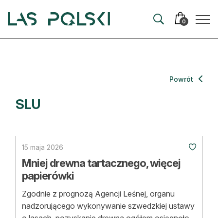
Przejdź
Przejdź
do
do
0
nawigacji
treści
Aktualności
Powrót
Artykuły
SLU
Hodowla lasu
Ochrona lasu
15 maja 2026
Nowe technologie
Mniej drewna tartacznego, więcej
papierówki
Prawo
Zgodnie z prognozą Agencji Leśnej, organu
Kultura i historia
nadzorującego wykonywanie szwedzkiej ustawy