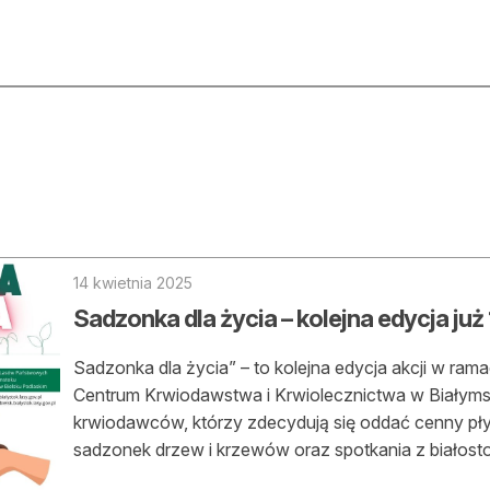
ktualności
O nas
rtykuły
Prenu
trefa eksperta
Rekla
uto do lasu
Zostań
14 kwietnia 2025
Sadzonka dla życia – kolejna edycja już
la drwala
Archi
eśnik na zakupach
Sadzonka dla życia” – to kolejna edycja akcji w ra
Kontak
Centrum Krwiodawstwa i Krwiolecznictwa w Białyms
 zagranicy
krwiodawców, którzy zdecydują się oddać cenny pł
sadzonek drzew i krzewów oraz spotkania z białosto
dukacja