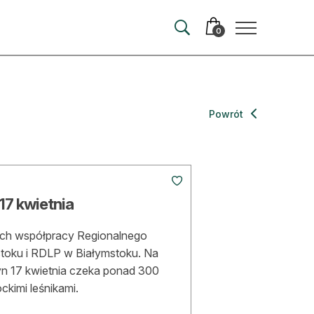
0
merata
Powrót
ma
 autorem
 17 kwietnia
wum
mach współpracy Regionalnego
t
toku i RDLP w Białymstoku. Na
yn 17 kwietnia czeka ponad 300
ckimi leśnikami.