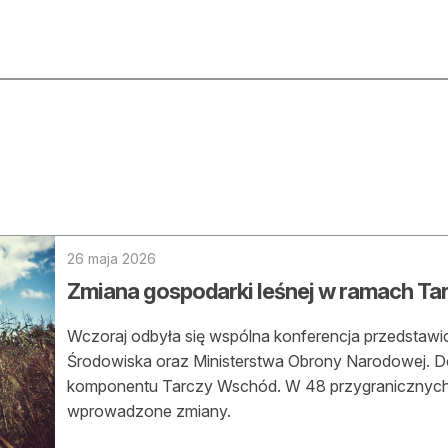
ktualności
O nas
rtykuły
Prenu
trefa eksperta
Rekla
uto do lasu
Zostań
26 maja 2026
Zmiana gospodarki leśnej w ramach T
la drwala
Archi
eśnik na zakupach
Wczoraj odbyła się wspólna konferencja przedstawicie
Kontak
Środowiska oraz Ministerstwa Obrony Narodowej. D
 zagranicy
komponentu Tarczy Wschód. W 48 przygranicznych
wprowadzone zmiany.
dukacja