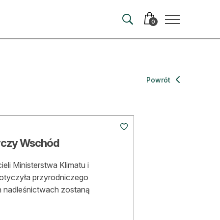
0
merata
Powrót
ma
 autorem
arczy Wschód
wum
li Ministerstwa Klimatu i
t
otyczyła przyrodniczego
 nadleśnictwach zostaną