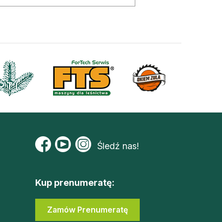
Śledź nas!
Kup prenumeratę:
Zamów Prenumeratę