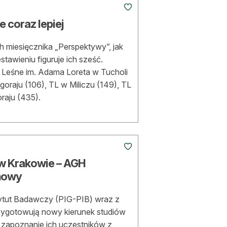
 coraz lepiej
 miesięcznika „Perspektywy”, jak
tawieniu figuruje ich sześć.
m Leśne im. Adama Loreta w Tucholi
łgoraju (106), TL w Miliczu (149), TL
raju (435).
 w Krakowie – AGH
mowy
ytut Badawczy (PIG-PIB) wraz z
ygotowują nowy kierunek studiów
zapoznanie ich uczestników z