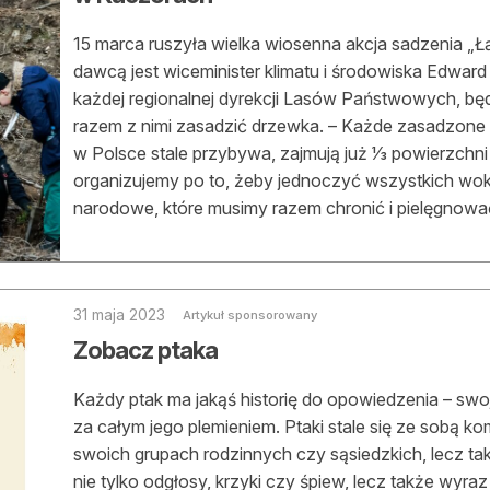
15 marca ruszyła wielka wiosenna akcja sa­dzenia „
dawcą jest wiceminister klimatu i środowiska Edward 
każ­dej regionalnej dyrekcji Lasów Państwowych, będ
razem z nimi zasadzić drzewka. – Każde zasadzone
w Polsce stale przybywa, zajmują już 1⁄3 powierzchn
organizu­jemy po to, żeby jednoczyć wszystkich wok
narodowe, które musimy razem chronić i pielęgnować 
31 maja 2023
Artykuł sponsorowany
Zobacz ptaka
Każdy ptak ma jakąś historię do opowiedzenia – swoją
za całym jego plemieniem. Ptaki stale się ze sobą kom
swoich grupach rodzinnych czy sąsiedzkich, lecz t
nie tylko odgłosy, krzyki czy śpiew, lecz także wyra