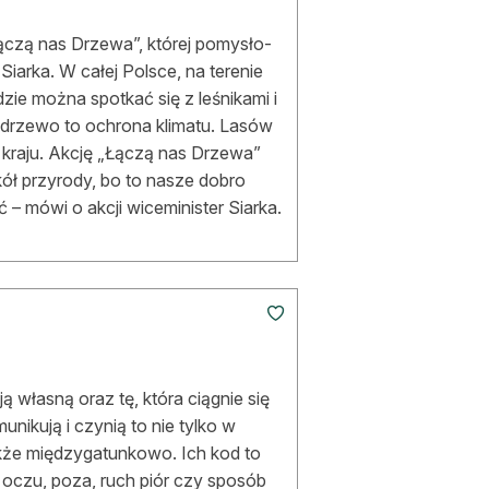
Łączą nas Drzewa”, której pomysło­
Siarka. W całej Polsce, na terenie
zie można spotkać się z leśnikami i
 drzewo to ochrona klimatu. Lasów
i kraju. Akcję „Łączą nas Drzewa”
ół przyrody, bo to nasze dobro
– mówi o akcji wiceminister Siarka.
 własną oraz tę, która ciągnie się
unikują i czynią to nie tylko w
akże międzygatunkowo. Ich kod to
z oczu, poza, ruch piór czy sposób