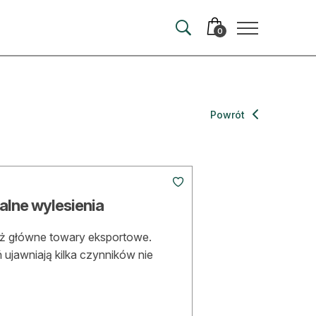
0
merata
Powrót
ma
 autorem
lne wylesienia
wum
niż główne towary eksportowe.
t
ujawniają kilka czynników nie