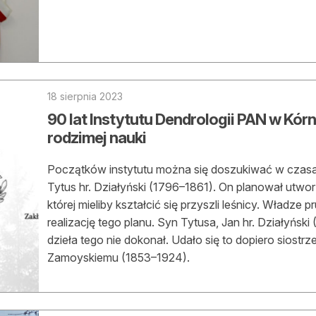
18 sierpnia 2023
90 lat Instytutu Dendrologii PAN w Kórni
rodzimej nauki
Początków instytutu można się doszukiwać w czasac
Tytus hr. Działyński (1796–1861). On planował utwo
której mieliby kształcić się przyszli leśnicy. Władze 
realizację tego planu. Syn Tytusa, Jan hr. Działyńsk
dzieła tego nie dokonał. Udało się to dopiero siost
Zamoyskiemu (1853–1924).