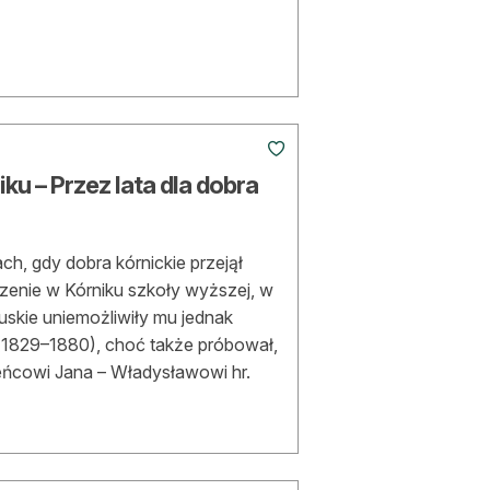
ku – Przez lata dla dobra
h, gdy dobra kórnickie przejął
rzenie w Kórniku szkoły wyższej, w
pruskie uniemożliwiły mu jednak
i (1829–1880), choć także próbował,
rzeńcowi Jana – Władysławowi hr.