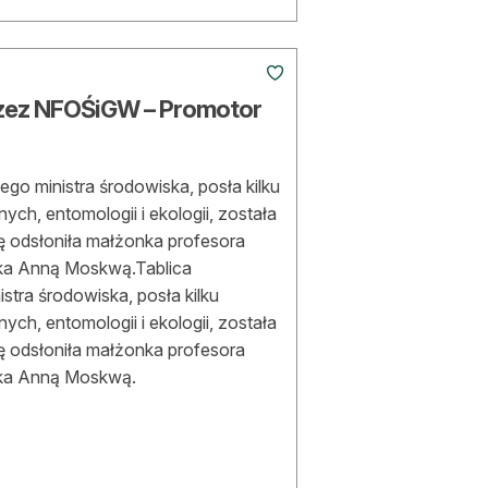
rzez NFOŚiGW – Promotor
ego ministra środowiska, posła kilku
ch, entomologii i ekologii, została
cę odsłoniła małżonka profesora
iska Anną Moskwą.Tablica
stra środowiska, posła kilku
ch, entomologii i ekologii, została
cę odsłoniła małżonka profesora
iska Anną Moskwą.