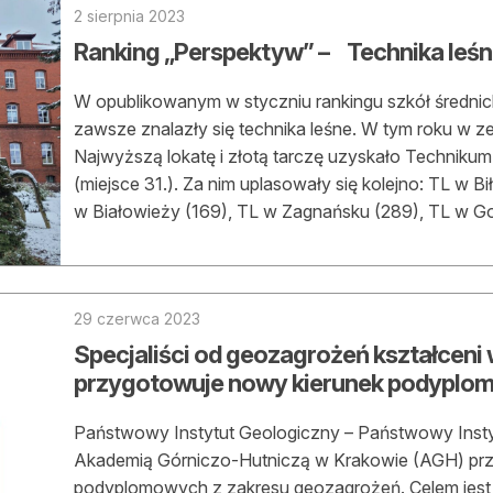
2 sierpnia 2023
Ranking „Perspektyw” – Technika leśne
W opublikowanym w styczniu rankingu szkół średnich
zawsze znalazły się technika leśne. W tym roku w zes
Najwyższą lokatę i złotą tarczę uzyskało Techniku
(miejsce 31.). Za nim uplasowały się kolejno: TL w Bi
w Białowieży (169), TL w Zagnańsku (289), TL w Go
29 czerwca 2023
Specjaliści od geozagrożeń kształceni
przygotowuje nowy kierunek podyplo
Państwowy Instytut Geologiczny – Państwowy Inst
Akademią Górniczo-Hutniczą w Krakowie (AGH) prz
podyplomowych z zakresu geozagrożeń. Celem jest 