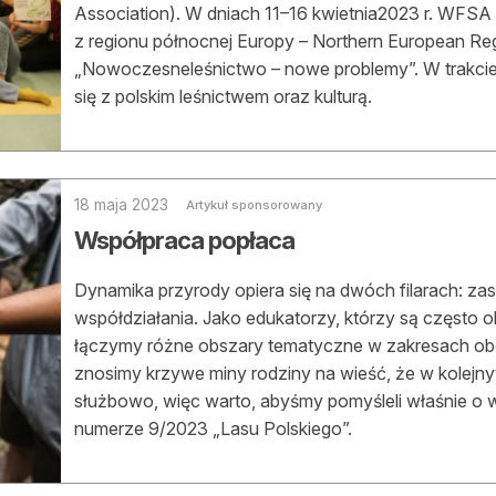
Association). W dniach 11–16 kwietnia2023 r. WFSA
z regionu północnej Europy – Northern European Reg
„Nowoczesneleśnictwo – nowe problemy”. W trakcie
się z polskim leśnictwem oraz kulturą.
18 maja 2023
Artykuł sponsorowany
Współpraca popłaca
Dynamika przyrody opiera się na dwóch filarach: za
współdziałania. Jako edukatorzy, którzy są często 
łączymy różne obszary tematyczne w zakresach o
znosimy krzywe miny rodziny na wieść, że w kolej
służbowo, więc warto, abyśmy pomyśleli właśnie o 
numerze 9/2023 „Lasu Polskiego”.