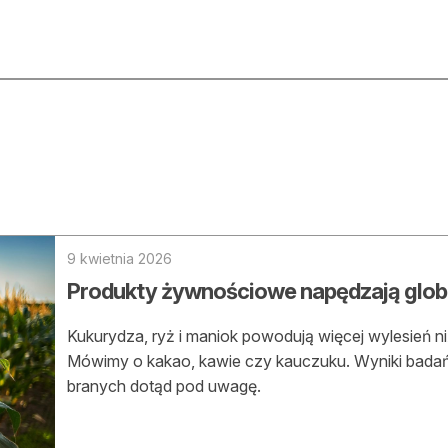
ktualności
O nas
rtykuły
Prenu
trefa eksperta
Rekla
uto do lasu
Zostań
9 kwietnia 2026
Produkty żywnościowe napędzają globa
la drwala
Archi
eśnik na zakupach
Kukurydza, ryż i maniok powodują więcej wylesień 
Kontak
Mówimy o kakao, kawie czy kauczuku. Wyniki badań 
 zagranicy
branych dotąd pod uwagę.
dukacja