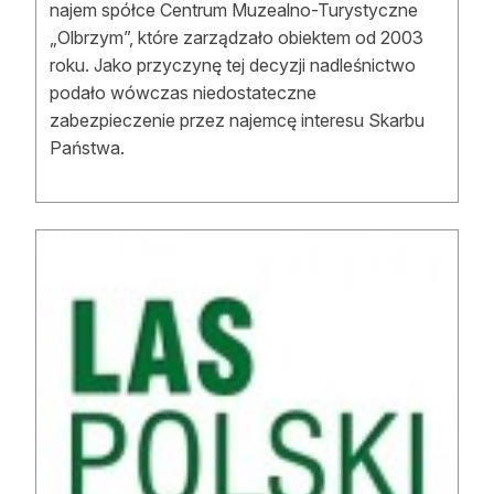
najem spółce Centrum Muzealno-Turystyczne
Reklama
„Olbrzym”, które zarządzało obiektem od 2003
roku. Jako przyczynę tej decyzji nadleśnictwo
Zostań autorem
podało wówczas niedostateczne
zabezpieczenie przez najemcę interesu Skarbu
Archiwum
Państwa.
Kontakt