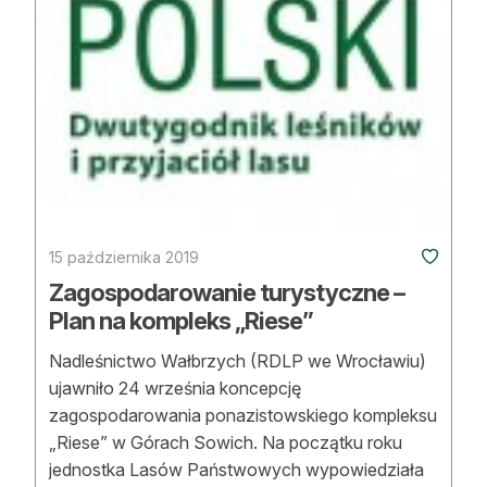
Strefa eksperta
Auto do lasu
Dla drwala
Leśnik na zakupach
Z zagranicy
Edukacja
15 października 2019
Zagospodarowanie turystyczne –
Lasy prywatne
Plan na kompleks „Riese”
Nadleśnictwo Wałbrzych (RDLP we Wrocławiu)
O nas
ujawniło 24 września koncepcję
zagospodarowania ponazistowskiego kompleksu
100 lat „Lasu Polskiego”
„Riese” w Górach Sowich. Na początku roku
Prenumerata
jednostka Lasów Państwowych wypowiedziała