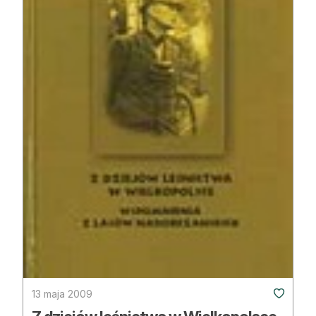
Strefa eksperta
Auto do lasu
Dla drwala
Leśnik na zakupach
Z zagranicy
Edukacja
Lasy prywatne
O nas
100 lat „Lasu Polskiego”
13 maja 2009
Prenumerata