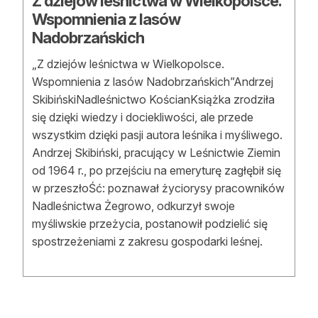
Z dziejów leśnictwa w Wielkopolsce.
Wspomnienia z lasów
Reklama
Nadobrzańskich
Zostań autorem
„Z dziejów leśnictwa w Wielkopolsce.
Archiwum
Wspomnienia z lasów Nadobrzańskich”Andrzej
SkibińskiNadleśnictwo KościanKsiążka zrodziła
Kontakt
się dzięki wiedzy i dociekliwości, ale przede
wszystkim dzięki pasji autora leśnika i myśliwego.
Andrzej Skibiński, pracujący w Leśnictwie Ziemin
od 1964 r., po przejściu na emeryturę zagłębił się
w przeszłoŚć: poznawał życiorysy pracowników
Nadleśnictwa Żegrowo, odkurzył swoje
myśliwskie przeżycia, postanowił podzielić się
spostrzeżeniami z zakresu gospodarki leśnej.