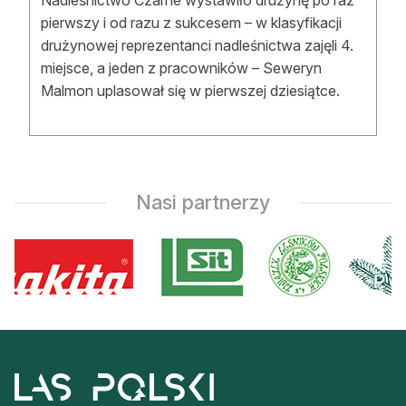
Nadleśnictwo Czarne wystawiło drużynę po raz
Reklama
pierwszy i od razu z sukcesem – w klasyfikacji
drużynowej reprezentanci nadleśnictwa zajęli 4.
Zostań autorem
miejsce, a jeden z pracowników – Seweryn
Malmon uplasował się w pierwszej dziesiątce.
Archiwum
Kontakt
Nasi partnerzy