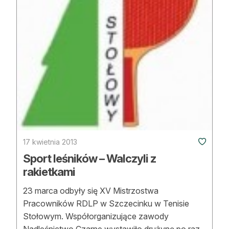
Strefa eksperta
Auto do lasu
Dla drwala
Leśnik na zakupach
Z zagranicy
Edukacja
17 kwietnia 2013
Lasy prywatne
Sport leśników – Walczyli z
rakietkami
O nas
23 marca odbyły się XV Mistrzostwa
100 lat „Lasu Polskiego”
Pracowników RDLP w Szczecinku w Tenisie
Stołowym. Współorganizujące zawody
Prenumerata