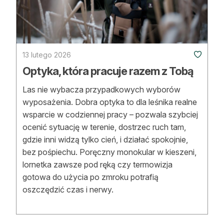
Strefa eksperta
Auto do lasu
Dla drwala
13 lutego 2026
Optyka, która pracuje razem z Tobą
Leśnik na zakupach
Las nie wybacza przypadkowych wyborów
Z zagranicy
wyposażenia. Dobra optyka to dla leśnika realne
wsparcie w codziennej pracy – pozwala szybciej
Edukacja
ocenić sytuację w terenie, dostrzec ruch tam,
gdzie inni widzą tylko cień, i działać spokojnie,
Lasy prywatne
bez pośpiechu. Poręczny monokular w kieszeni,
lornetka zawsze pod ręką czy termowizja
O nas
gotowa do użycia po zmroku potrafią
oszczędzić czas i nerwy.
100 lat „Lasu Polskiego”
Prenumerata