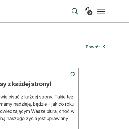
0
merata
Powrót
ma
 autorem
sy z każdej strony!
wum
wie pisać z każdej strony. Takie też
t
 mamy nadzieję, będzie – jak co roku
odwiedzającym Wasze biura, choć w
iną naszego życia jest uprawiany