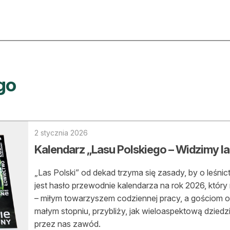
ktualności
O nas
go
rtykuły
Prenu
trefa eksperta
Rekla
uto do lasu
Zostań
2 stycznia 2026
Kalendarz „Lasu Polskiego – Widzimy la
la drwala
Archi
eśnik na zakupach
„Las Polski” od dekad trzyma się zasady, by o leśnict
Kontak
jest hasło przewodnie kalendarza na rok 2026, który
 zagranicy
– miłym towarzyszem codziennej pracy, a gościom 
małym stopniu, przybliży, jak wieloaspektową dziedz
dukacja
przez nas zawód.