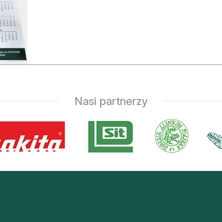
asy prywatne
Nasi partnerzy