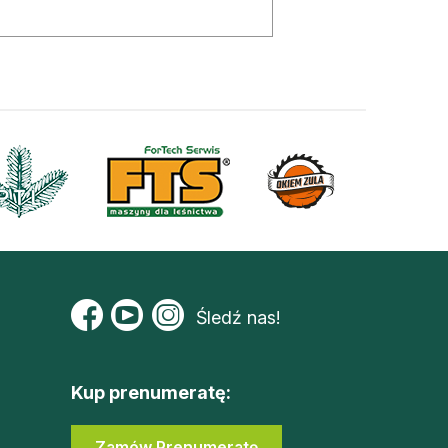
Śledź nas!
Kup prenumeratę:
Zamów Prenumeratę