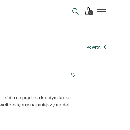
0
merata
Powrót
ma
 autorem
wum
, jeździ na prąd i na każdym kroku
t
woli zastępuje najmniejszy model