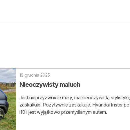
ktualności
O nas
rtykuły
Prenu
trefa eksperta
Rekla
uto do lasu
Zostań
19 grudnia 2025
Nieoczywisty maluch
la drwala
Archi
eśnik na zakupach
Jest nieprzyzwoicie mały, ma nieoczywistą stylistykę
Kontak
zaskakuje. Pozytywnie zaskakuje. Hyundai Inster po
 zagranicy
i10 i jest wyjątkowo przemyślanym autem.
dukacja