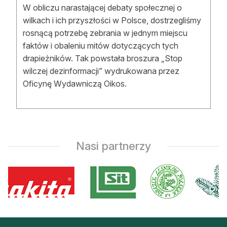
W obliczu narastającej debaty społecznej o
Reklama
wilkach i ich przyszłości w Polsce, dostrzegliśmy
rosnącą potrzebę zebrania w jednym miejscu
Zostań autorem
faktów i obaleniu mitów dotyczących tych
Archiwum
drapieżników. Tak powstała broszura „Stop
wilczej dezinformacji” wydrukowana przez
Kontakt
Oficynę Wydawniczą Oikos.
Nasi partnerzy