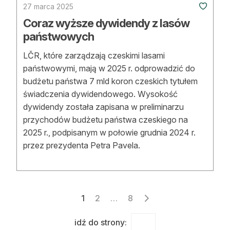
27 marca 2025
Coraz wyższe dywidendy z lasów
państwowych
LČR, które zarządzają czeskimi lasami
państwowymi, mają w 2025 r. odprowadzić do
budżetu państwa 7 mld koron czeskich tytułem
świadczenia dywidendowego. Wysokość
dywidendy została zapisana w preliminarzu
przychodów budżetu państwa czeskiego na
2025 r., podpisanym w połowie grudnia 2024 r.
przez prezydenta Petra Pavela.
Stronicowanie
1
2
…
8
wpisów
idź do strony: