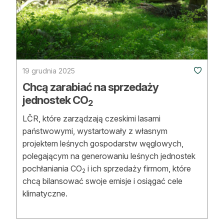
Strefa eksperta
Auto do lasu
Dla drwala
19 grudnia 2025
Leśnik na zakupach
Chcą zarabiać na sprzedaży
Z zagranicy
jednostek CO
2
Edukacja
LČR, które zarządzają czeskimi lasami
państwowymi, wystartowały z własnym
Lasy prywatne
projektem leśnych gospodarstw węglowych,
polegającym na generowaniu leśnych jednostek
pochłaniania CO
i ich sprzedaży firmom, które
O nas
2
chcą bilansować swoje emisje i osiągać cele
100 lat „Lasu Polskiego”
klimatyczne.
Prenumerata