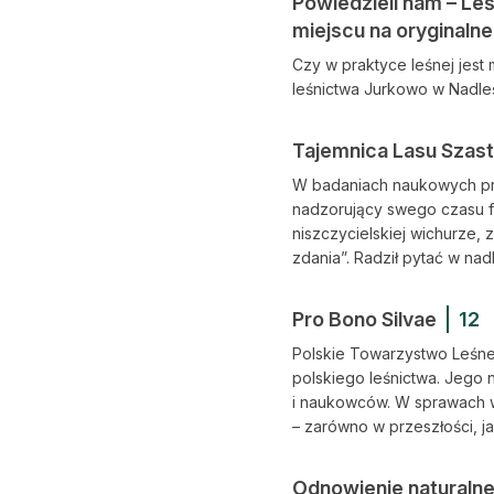
Powiedzieli nam – Le
miejscu na oryginaln
Czy w praktyce leśnej jest
leśnictwa Jurkowo w Nadleś
Tajemnica Lasu Szast
W badaniach naukowych przy
nadzorujący swego czasu f
niszczycielskiej wichurze, 
zdania”. Radził pytać w nad
Pro Bono Silvae
12
Polskie Towarzystwo Leśne,
polskiego leśnictwa. Jego 
i naukowców. W sprawach w
– zarówno w przeszłości, ja
Odnowienie naturalne