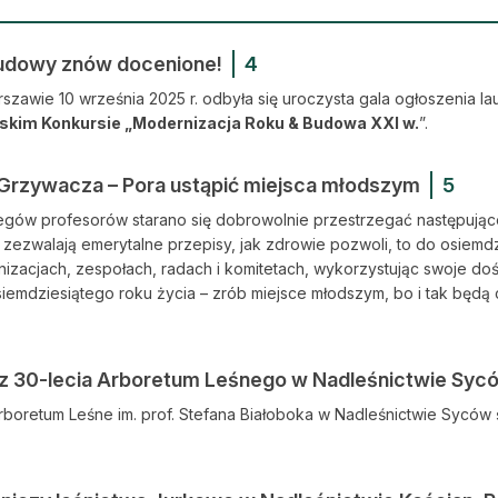
budowy znów docenione!
4
awie 10 września 2025 r. odbyła się uroczysta gala ogłoszenia la
skim Konkursie „Modernizacja Roku & Budowa XXI w.
”.
 Grzywacza – Pora ustąpić miejsca młodszym
5
egów profesorów starano się dobrowolnie przestrzegać następując
 zezwalają emerytalne przepisy, jak zdrowie pozwoli, to do osiemdzie
izacjach, zespołach, radach i komitetach, wykorzystując swoje do
iemdziesiątego roku życia – zrób miejsce młodszym, bo i tak będą c
sz 30-lecia Arboretum Leśnego w Nadleśnictwie Syc
Arboretum Leśne im. prof. Stefana Białoboka w Nadleśnictwie Syców 