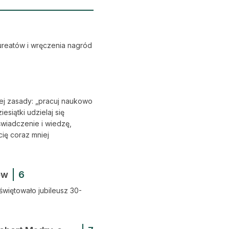
ureatów i wręczenia nagród
ej zasady: „pracuj naukowo
siątki udzielaj się
świadczenie i wiedzę,
ię coraz mniej
ów
6
świętowało jubileusz 30-