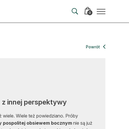
0
merata
Powrót
ma
 autorem
wum
t
 z innej perspektywy
 wiele. Wiele też powiedziano. Próby
y pospolitej obsiewem bocznym
nie są już