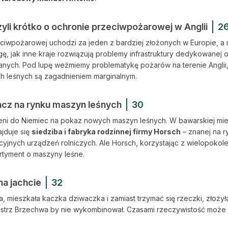
yli krótko o ochronie przeciwpożarowej w Anglii
2
ciwpożarowej uchodzi za jeden z bardziej złożonych w Europie, a 
ę, jak inne kraje rozwiązują problemy infrastruktury dedykowanej
nych. Pod lupę weźmiemy problematykę pożarów na terenie Anglii, 
ch leśnych są zagadnieniem marginalnym.
acz na rynku maszyn leśnych
30
zeni do Niemiec na pokaz nowych maszyn leśnych. W bawarskiej mie
jduje się
siedziba i fabryka rodzinnej firmy Horsch
– znanej na 
cyjnych urządzeń rolniczych. Ale Horsch, korzystając z wielopoko
rtyment o maszyny leśne.
na jachcie
32
a, mieszkała kaczka dziwaczka i zamiast trzymać się rzeczki, złoży
mistrz Brzechwa by nie wykombinował. Czasami rzeczywistość może