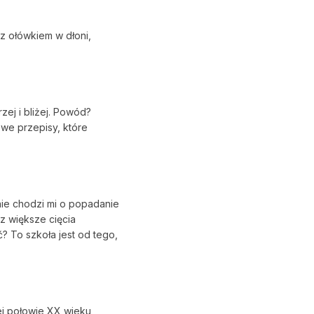
 z ołówkiem w dłoni,
ej i bliżej. Powód?
we przepisy, które
 nie chodzi mi o popadanie
z większe cięcia
 To szkoła jest od tego,
ej połowie XX wieku