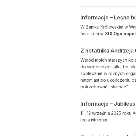
Informacje – Leśne 
W Zamku Królewskim w Warsz
finalistom w
XIX Ogólnopol
Z notatnika Andrzeja
Wśród moich starszych kol
do siedemdziesiątki, bo tak
społecznie w różnych organ
natomiast po ukończeniu os
potrzebować i słuchać”.
Informacje – Jubileu
11 i 12 września 2025 roku 
lecia istnienia.