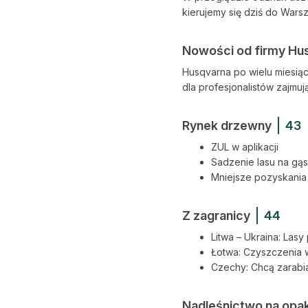
kierujemy się dziś do Wars
Nowości od firmy Husq
Husqvarna po wielu miesią
dla profesjonalistów zajmuj
Rynek drzewny
43
ZUL w aplikacji
Sadzenie lasu na gąs
Mniejsze pozyskania
Z zagranicy
44
Litwa – Ukraina: La
Łotwa: Czyszczenia
Czechy: Chcą zarabi
Nadleśnictwo na opak