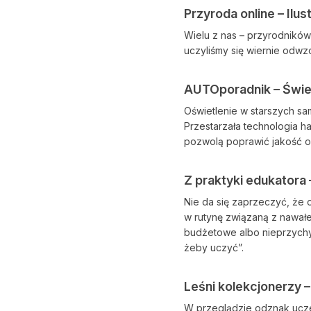
Przyroda online – Ilus
Wielu z nas – przyrodników 
uczyliśmy się wiernie odw
AUTOporadnik – Świe
Oświetlenie w starszych sa
Przestarzała technologia h
pozwolą poprawić jakość oś
Z praktyki edukatora
Nie da się zaprzeczyć, że 
w rutynę związaną z nawał
budżetowe albo nieprzychyl
żeby uczyć”.
Leśni kolekcjonerzy – 
W przeglądzie odznak uczel