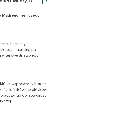
obert Mądry, o
7
a Mądrego
, leśniczego
eśnej. Leśniczy
ukcesją naturalną po
a w tej kwestii swojego
0 lat współtworzy historię
zości leśników – praktyków
doradczy lub opiniotwórczy
niczej.