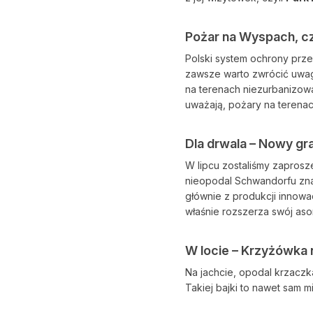
Pożar na Wyspach, cz
Polski system ochrony prze
zawsze warto zwrócić uwag
na terenach niezurbanizowa
uważają, pożary na terena
Dla drwala – Nowy gr
W lipcu zostaliśmy zapros
nieopodal Schwandorfu zna
głównie z produkcji innowa
właśnie rozszerza swój aso
W locie – Krzyżówka 
Na jachcie, opodal krzaczk
Takiej bajki to nawet sam 