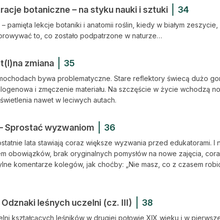
tracje botaniczne – na styku nauki i sztuki
34
– pamięta lekcje botaniki i anatomii roślin, kiedy w białym zeszycie,
zorowywać to, co zostało podpatrzone w naturze…
t(l)na zmiana
35
mochodach bywa problematyczne. Stare reflektory świecą dużo gorz
alogenowa i zmęczenie materiału. Na szczęście w życie wchodzą no
wietlenia nawet w leciwych autach.
 – Sprostać wyzwaniom
36
ostatnie lata stawiają coraz większe wyzwania przed edukatorami. I
em obowiązków, brak oryginalnych pomysłów na nowe zajęcia, cora
ne komentarze kolegów, jak choćby: „Nie masz, co z czasem robić?
Odznaki leśnych uczelni (cz. III)
38
ni kształcących leśników w drugiej połowie XIX wieku i w pierwsz