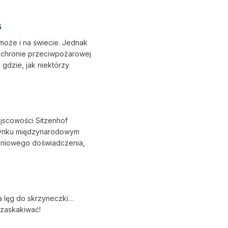
6
może i na świecie. Jednak
 ochronie przeciwpożarowej
gdzie, jak niektórzy
jscowości Sitzenhof
rynku międzynarodowym
leniowego doświadczenia,
ła lęg do skrzyneczki…
 zaskakiwać!