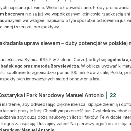
nych napisano już wiele. Wiele też powiedziano. Próby promowania
wem bocznym
nie są już we współczesnym leśnictwie rzadkością ani
 zauważyłem we wstępie, napisano o tym sposobie odnowienia już wi
co innej i szerszej perspektywy…
kładania upraw siewem – duży potencjał w polskiej my
 Nadleśnictwa Bytnica (RDLP w Zielonej Górze) odbył się
ogólnokraj
bańskiego oraz metodą Borysiewicza
. W obliczu wyzwań klimat
ci spotkanie to zgromadziło ponad 100 leśników z całej Polski, p
 aspekty tych innowacyjnych metod odnowienia lasu.
Kostaryka i Park Narodowy Manuel Antonio
22
 marzenie, aby odwiedzając piękne miejsca, kipiące zielenią i obfi
 na łamach prasy leśnej. Chciałbym przenieść tam Czytelników choć 
udzania zbyt dużą dozą naukowych liczb i faktów. Te w dobie inte
i kogoś zainspirują. Ruszajmy zatem! Na pierwszy ogień idzie moja 
 Narodowy Manuel Antonio
.