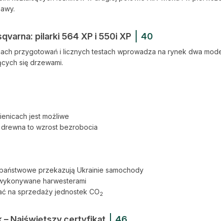
zawy.
varna: pilarki 564 XP i 550i XP
40
cach przygotowań i licznych testach wprowadza na rynek dwa mode
ących się drzewami.
ienicach jest możliwe
 drewna to wzrost bezrobocia
sy państwowe przekazują Ukrainie samochody
 wykonywane harwesterami
ać na sprzedaży jednostek CO
2
 – Najświętszy certyfikat
46