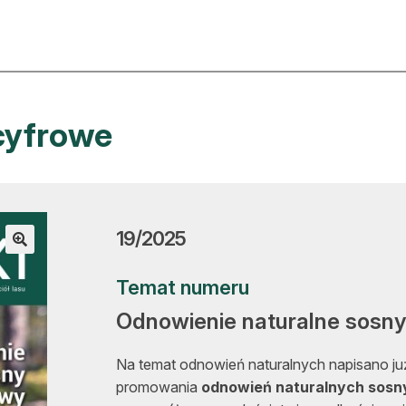
ktualności
O nas
cyfrowe
rtykuły
Prenu
trefa eksperta
Rekla
uto do lasu
Zostań
19/2025
la drwala
Archi
Temat numeru
eśnik na zakupach
Kontak
Odnowienie naturalne sosny
 zagranicy
Na temat odnowień naturalnych napisano już
dukacja
promowania
odnowień naturalnych sosn