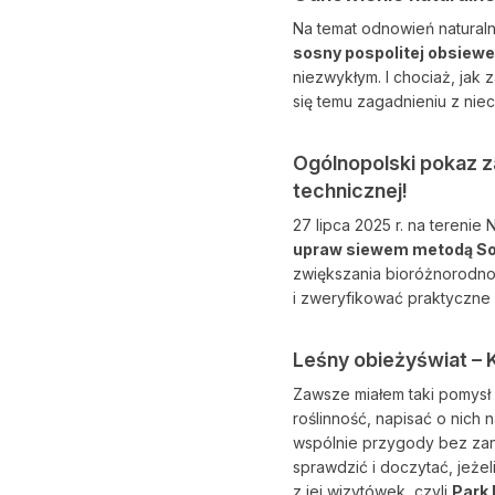
Na temat odnowień natural
sosny pospolitej obsie
niezwykłym. I chociaż, jak
się temu zagadnieniu z nie
Ogólnopolski pokaz za
technicznej!
27 lipca 2025 r. na terenie
upraw siewem metodą So
zwiększania bioróżnorodnoś
i zweryfikować praktyczne
Leśny obieżyświat – 
Zawsze miałem taki pomysł i
roślinność, napisać o nich
wspólnie przygody bez zan
sprawdzić i doczytać, jeżel
z jej wizytówek, czyli
Park