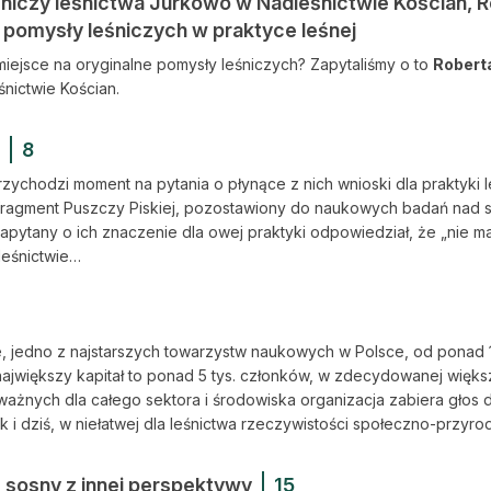
śniczy leśnictwa Jurkowo w Nadleśnictwie Kościan, R
e pomysły leśniczych w praktyce leśnej
 miejsce na oryginalne pomysły leśniczych? Zapytaliśmy o to
Robert
nictwie Kościan.
8
chodzi moment na pytania o płynące z nich wnioski dla praktyki l
ragment Puszczy Piskiej, pozostawiony do naukowych badań nad s
zapytany o ich znaczenie dla owej praktyki odpowiedział, że „nie m
leśnictwie…
 jedno z najstarszych towarzystw naukowych w Polsce, od ponad 14
największy kapitał to ponad 5 tys. członków, w zdecydowanej więks
ażnych dla całego sektora i środowiska organizacja zabiera głos 
k i dziś, w niełatwej dla leśnictwa rzeczywistości społeczno-przyrod
 sosny z innej perspektywy
15