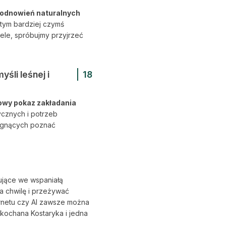
odnowień naturalnych
 tym bardziej czymś
ele, spróbujmy przyjrzeć
śli leśnej i
18
owy pokaz zakładania
ycznych i potrzeb
ragnących poznać
tujące we wspaniałą
na chwilę i przeżywać
rnetu czy AI zawsze można
ukochana Kostaryka i jedna