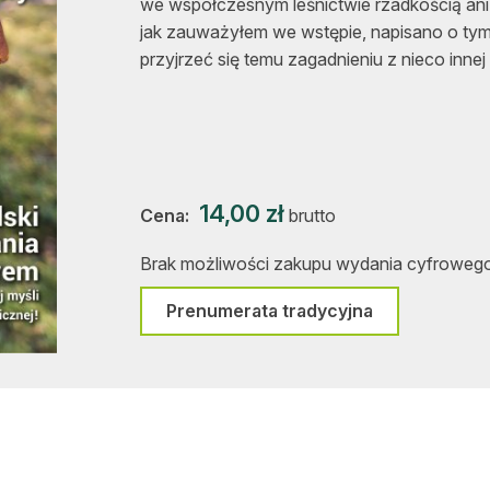
we współczesnym leśnictwie rzadkością ani 
asy prywatne
jak zauważyłem we wstępie, napisano o tym
przyjrzeć się temu zagadnieniu z nieco inne
14,00
zł
Cena:
brutto
Brak możliwości zakupu wydania cyfrowego
Prenumerata tradycyjna