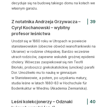
decyduje się na budowę takiego domu na kołach we
własnym garażu.
Z notatnika Andrzeja Grzywacza –
39
Cyryl Kochanowski – wybitny
profesor leśnictwa
Urodził się w 1860 roku w Utropach w powiecie
stanisławowskim (obecnie obwód iwanofrankiwski na
Ukrainie) w rodzinie chłopskiej. Bardzo wcześnie
utracił rodziców, zapewne wskutek groźnej epidemii
cholery. Wówczas zaopiekował się nim Teofil
Błoński, proboszcz grekokatolickiej (unickiej) parafii
Dor. Umożliwiło mu to naukę w gimnazjum
w Stanisławowie, a potem, po uzyskaniu matury,
studia leśne w latach 1880–83 w Hochschule für
Bodenkuktur w Wiedniu (Akademia Ziemiańska).
Leśni kolekcjonerzy – Odznaki
40