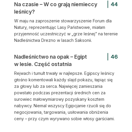
Na czasie – W co grają niemieccy
44
leśnicy?
W maju na zaproszenie stowarzyszenie Forum dla
Natury, reprezentując Lasy Państwowe, miałam
przyjemność uczestniczyć w „grze leśnej” na terenie
Nadleśnictwa Drezno w lasach Saksonii.
Nadleśnictwo na opak – Egipt
46
w lesie. Część ostatnia
Rejwach i tumult trwały w najlepsze. Egipscy leśnicy
głośno komentowali każdy slajd pokazu, łapiąc się
za głowy lub za serca. Najwięcej zamieszania
powstało podczas prezentacji średnich cen za
surowiec małowymiarowy pozyskany kosztem
nabywcy. Niemal wszyscy Egipcjanie rzucili się do
negocjowania, targowania, usiłowania obniżenia
ceny – przy czym wyrywano sobie włosy garściami.