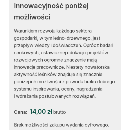
Innowacyjność poniżej
Reklama
możliwości
Zostań autorem
Warunkiem rozwoju każdego sektora
Archiwum
gospodarki, w tym leśno-drzewnego, jest
Kontakt
przepływ wiedzy i doświadczeń. Oprócz badań
naukowych, ustawicznej edukacji i projektów
rozwojowych ogromne znaczenie mają
innowacje pracownicze. Niestety nowatorska
aktywność leśników znajduje się znacznie
poniżej ich możliwości z powodu braku dobrego
systemu inspirowania, oceny, nagradzania
i wdrażania postulowanych rozwiązań.
14,00
zł
Cena:
brutto
Brak możliwości zakupu wydania cyfrowego.