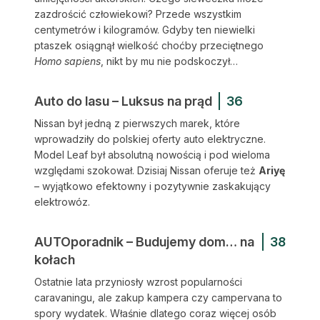
zazdrościć człowiekowi? Przede wszystkim
centymetrów i kilogramów. Gdyby ten niewielki
ptaszek osiągnął wielkość choćby przeciętnego
Homo sapiens
, nikt by mu nie podskoczył…
Auto do lasu – Luksus na prąd
36
Nissan był jedną z pierwszych marek, które
wprowadziły do polskiej oferty auto elektryczne.
Model Leaf był absolutną nowością i pod wieloma
względami szokował. Dzisiaj Nissan oferuje też
Ariyę
– wyjątkowo efektowny i pozytywnie zaskakujący
elektrowóz.
AUTOporadnik – Budujemy dom… na
38
kołach
Ostatnie lata przyniosły wzrost popularności
caravaningu, ale zakup kampera czy campervana to
spory wydatek. Właśnie dlatego coraz więcej osób