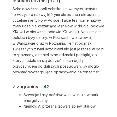
leśnych uczelni (cz. I)
Szkoła wyższa, politechnika, uniwersytet, instytut –
to wszystko nazwy, którymi określano i określa się
uczelnie nie tylko w Polsce. Takie też różne nazwy
miały uczelnie kształcące leśników w drugiej połowie
XIX w. i w pierwszej połowie XX wieku. Na ziemiach
polskich były cztery: w Puławach, we Lwowie,
w Warszawie oraz w Poznaniu. Temat odznak
związanych z tymi uczelniami nie jest jeszcze w pełni
rozpoznany, a te nieliczne odznaki i pamiątki, do
których udało mi się dotrzeć, niech będą
przyczynkiem do dalszych poszukiwań, by mogło
powstać wyczerpujące opracowanie na ten temat.
Z zagranicy
42
Szwecja: Lasy państwowe inwestują w park
energetyczny
Niemcy: AI przeanalizowała śpiew ptaków