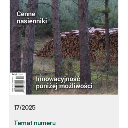
Strefa eksperta
Auto do lasu
Dla drwala
Leśnik na zakupach
Z zagranicy
Edukacja
Lasy prywatne
O nas
17/2025
100 lat „Lasu Polskiego”
Temat numeru
Prenumerata