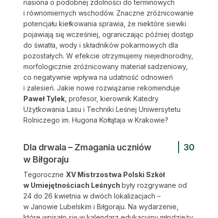
nasiona o podobnej zdolności do terminowych
i równomiernych wschodów. Znaczne zróżnicowanie
potencjału kiełkowania sprawia, że niektóre siewki
pojawiają się wcześniej, ograniczając później dostęp
do światła, wody i składników pokarmowych dla
pozostałych. W efekcie otrzymujemy niejednorodny,
morfologicznie zróżnicowany materiał sadzeniowy,
co negatywnie wpływa na udatność odnowień
i zalesień. Jakie nowe rozwiązanie rekomenduje
Paweł Tylek
, profesor, kierownik Katedry
Użytkowania Lasu i Techniki Leśnej Uniwersytetu
Rolniczego im. Hugona Kołłątaja w Krakowie?
Dla drwala – Zmagania uczniów
30
w Biłgoraju
Tegoroczne
XV Mistrzostwa Polski Szkół
w Umiejętnościach Leśnych
były rozgrywane od
24 do 26 kwietnia w dwóch lokalizacjach –
w Janowie Lubelskim i Biłgoraju. Na wydarzenie,
które wpisało się w kalendarz edukacyjny młodzieży