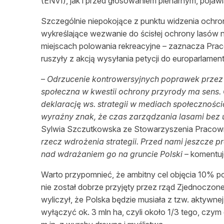
(ENVI), jak i przed głosowaniem plenarnym, pojawia
Szczególnie niepokojące z punktu widzenia ochro
wykreślające wezwanie do ścisłej ochrony lasów 
miejscach polowania rekreacyjne – zaznacza Prac
ruszyły z akcją wysyłania petycji do europarlamen
–
Odrzucenie kontrowersyjnych poprawek przez 
społeczna w kwestii ochrony przyrody ma sens. O
deklarację ws. strategii w mediach społecznoś
wyraźny znak, że czas zarządzania lasami bez
Sylwia Szczutkowska ze Stowarzyszenia Pracowni
rzecz wdrożenia strategii. Przed nami jeszcze 
nad wdrażaniem go na gruncie Polski
– komentuj
Warto przypomnieć, że ambitny cel objęcia 10% po
nie został dobrze przyjęty przez rząd Zjednoczone
wyliczył, że Polska będzie musiała z tzw. aktywn
wyłączyć ok. 3 mln ha, czyli około 1/3 tego, czy