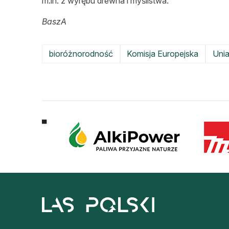
m.in. z wyrębu drewna i myślistwa.
BaszA
bioróżnorodność
Komisja Europejska
Unia