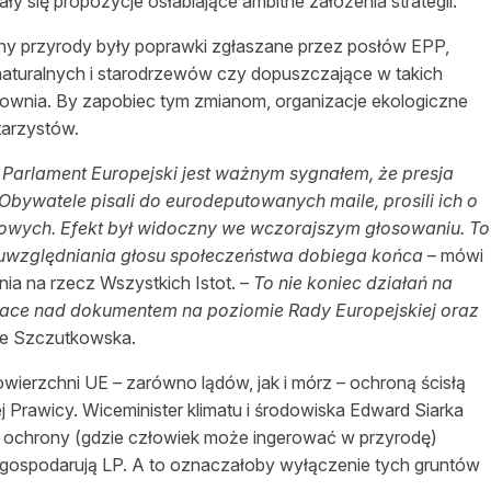
ły się propozycje osłabiające ambitne założenia strategii.
ny przyrody były poprawki zgłaszane przez posłów EPP,
naturalnych i starodrzewów czy dopuszczające w takich
ownia. By zapobiec tym zmianom, organizacje ekologiczne
tarzystów.
Parlament Europejski jest ważnym sygnałem, że presja
bywatele pisali do eurodeputowanych maile, prosili ich o
ciowych. Efekt był widoczny we wczorajszym głosowaniu. To
 uwzględniania głosu społeczeństwa dobiega końca
– mówi
a na rzecz Wszystkich Istot. –
To nie koniec działań na
prace nad dokumentem na poziomie Rady Europejskiej oraz
e Szczutkowska.
wierzchni UE – zarówno lądów, jak i mórz – ochroną ścisłą
j Prawicy. Wiceminister klimatu i środowiska Edward Siarka
ej ochrony (gdzie człowiek może ingerować w przyrodę)
m gospodarują LP. A to oznaczałoby wyłączenie tych gruntów