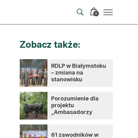
0
Zobacz także:
merata
ma
RDLP w Białymstoku
– zmiana na
 autorem
stanowisku
dyrektora
wum
Porozumienie dla
t
projektu
„Ambasadorzy
zmian”
61 zawodników w