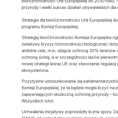
bioróżnorodności Unii Europejskiej do 2030 roku. –
przyrody i wielki sukces działań obywatelskich dl
Strategia dla bioróżnorodności Unii Europejskiej d
programu Komisji Europejskiej.
Strategię bioróżnorodności Komisja Europejska og
światowy kryzys różnorodności biologicznej i dot
ambitne cele, m.in. objęcie ochroną 30% terenów
ochroną ścisłą, a w szczególności lasów pierwo
nowej strategii leśnej UE oraz stworzenie regu
ekosystemów.
Pozytywne ustosunkowanie się parlamentarzystów
Komisji Europejskiej, że ta będzie mogła liczyć na
zapewniających skuteczną ochronę przyrody – kom
Wszystkich Istot.
Uchwalenie inicjatywy poprzedziły liczne spory. 