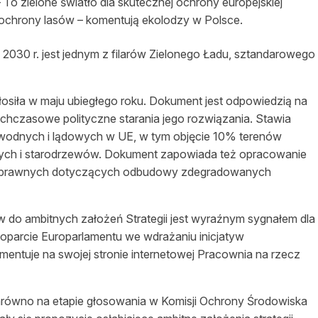
 To zielone światło dla skutecznej ochrony europejskiej
a ochrony lasów – komentują ekolodzy w Polsce.
o 2030 r. jest jednym z filarów Zielonego Ładu, sztandarowego
łosiła w maju ubiegłego roku. Dokument jest odpowiedzią na
ychczasowe polityczne starania jego rozwiązania. Stawia
 wodnych i lądowych w UE, w tym objęcie 10% terenów
tnych i starodrzewów. Dokument zapowiada też opracowanie
lacji prawnych dotyczących odbudowy zdegradowanych
 do ambitnych założeń Strategii jest wyraźnym sygnałem dla
 poparcie Europarlamentu we wdrażaniu inicjatyw
entuje na swojej stronie internetowej Pracownia na rzecz
Zarówno na etapie głosowania w Komisji Ochrony Środowiska