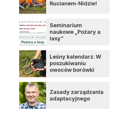
Rucianem-Nidzie!
Seminarium
naukowe „Pożary a
lasy”
Leśny kalendarz. W
poszukiwaniu
owoców borówki
czernicy
Zasady zarządzania
adaptacyjnego